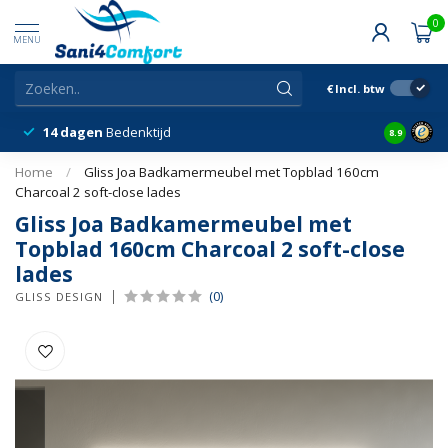
0
MENU
€
Incl. btw
14 dagen
Bedenktijd
Snelle &
8.9
Home
/
Gliss Joa Badkamermeubel met Topblad 160cm
Charcoal 2 soft-close lades
Gliss Joa Badkamermeubel met
Topblad 160cm Charcoal 2 soft-close
lades
(0)
GLISS DESIGN