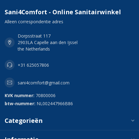
Sani4Comfort - Online Sanitairwinkel
Alleen correspondentie adres
Dorpsstraat 117
2903LA Capelle aan den Ijssel
the Netherlands
+31 625057806
sani4comfort@gmail.com
KVK nummer:
70800006
btw-nummer:
NL002447966B86
Categorieën