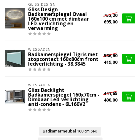
GLISS DESIGN
Gliss Design
Badkamerspiegel Ovaal
755,20
160x100 cm met dimbaar
695,00
LED-verlichting en
verwarming
WIESBADEN
Badkamerspiegel Tigris met
586,60
stopcontact 160x80cm front
419,00
ledverlichting - 38.3845
WIESBADEN
Gliss Backlight
441,65
Badkamerspiegel 160x70cm -
Dimbaar Led-verlichting -
400,00
anti-condens - 6L160V2
Badkamermeubel 160 cm
(44)