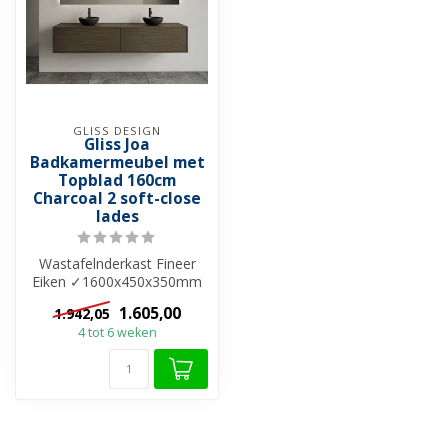
GLISS DESIGN
Gliss Joa
Badkamermeubel met
Topblad 160cm
Charcoal 2 soft-close
lades
Wastafelnderkast Fineer
Eiken ✓1600x450x350mm
✓ Incl. bovenblad ✓
1.605,00
1.942,05
Bovenblad zond...
4 tot 6 weken