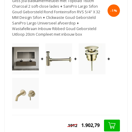
Gliss Joa Badkamermeubel met Topblad 160cm
Charcoal 2 soft-close lades
+
SaniPro Largo Sifon
-1%
Goud Geborsteld Rond Fonteinsifon RVS 5/4" X 32
MM Design Sifon
+
Clickwaste Goud Geborsteld
SaniPro Largo Universeel afvoerdop
+
Wastafelkraan Inbouw Ribbed Goud Geborsteld
Uitloop 20cm Compleet met inbouw box
+
+
+
1.902,79
1912