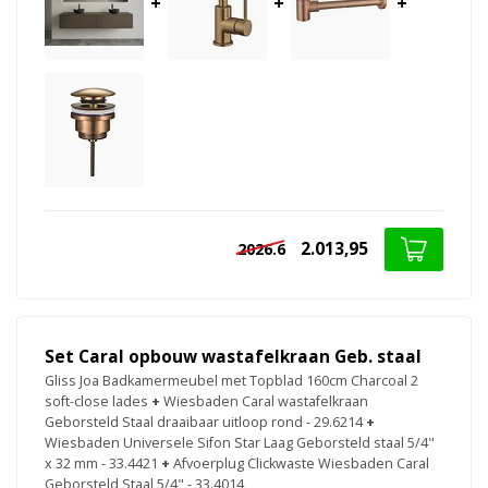
+
+
+
2.013,95
2026.6
Set Caral opbouw wastafelkraan Geb. staal
Gliss Joa Badkamermeubel met Topblad 160cm Charcoal 2
soft-close lades
+
Wiesbaden Caral wastafelkraan
Geborsteld Staal draaibaar uitloop rond - 29.6214
+
Wiesbaden Universele Sifon Star Laag Geborsteld staal 5/4"
x 32 mm - 33.4421
+
Afvoerplug Clickwaste Wiesbaden Caral
Geborsteld Staal 5/4" - 33.4014