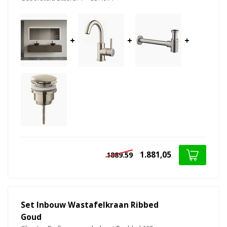
+
+
+
1.881,05
1889.59
Set Inbouw Wastafelkraan Ribbed
Goud