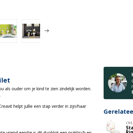
ilet
u als ouder om je kind te zien zindelijk worden.
.
eavit helpt jullie een stap verder in zijn/haar
Gerelate
CRE
St
Rim
te vriend eendje is dit duoblok een praktisch en