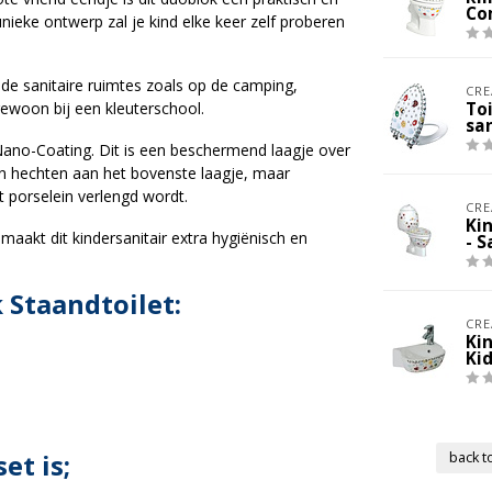
Co
nieke ontwerp zal je kind elke keer zelf proberen
n de sanitaire ruimtes zoals op de camping,
CRE
ewoon bij een kleuterschool.
Toi
san
ano-Coating. Dit is een beschermend laagje over
jven hechten aan het bovenste laagje, maar
 porselein verlengd wordt.
CRE
Ki
akt dit kindersanitair extra hygiënisch en
- 
 Staandtoilet:
CRE
Ki
Ki
et is;
back to