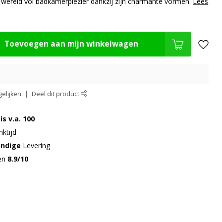
ke wereld vol badkamerplezier dankzij zijn charmante vormen.
Lees
Toevoegen aan mijn winkelwagen
elijken
Deel dit product
is v.a. 100
ktijd
undige
Levering
gen
8.9/10