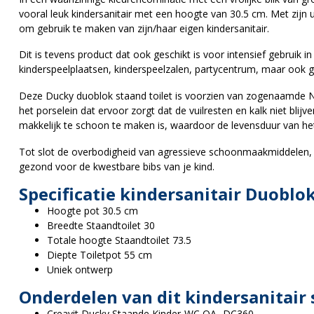
vooral leuk kindersanitair met een hoogte van 30.5 cm. Met zijn u
om gebruik te maken van zijn/haar eigen kindersanitair.
Dit is tevens product dat ook geschikt is voor intensief gebruik i
kinderspeelplaatsen, kinderspeelzalen, partycentrum, maar ook g
Deze Ducky duoblok staand toilet is voorzien van zogenaamde N
het porselein dat ervoor zorgt dat de vuilresten en kalk niet bli
makkelijk te schoon te maken is, waardoor de levensduur van het
Tot slot de overbodigheid van agressieve schoonmaakmiddelen, ma
gezond voor de kwestbare bibs van je kind.
Specificatie kindersanitair Duoblok
Hoogte pot 30.5 cm
Breedte Staandtoilet 30
Totale hoogte Staandtoilet 73.5
Diepte Toiletpot 55 cm
Uniek ontwerp
Onderdelen van dit kindersanitair s
Creavit Ducky Staande Kinder-WC OA- DC360