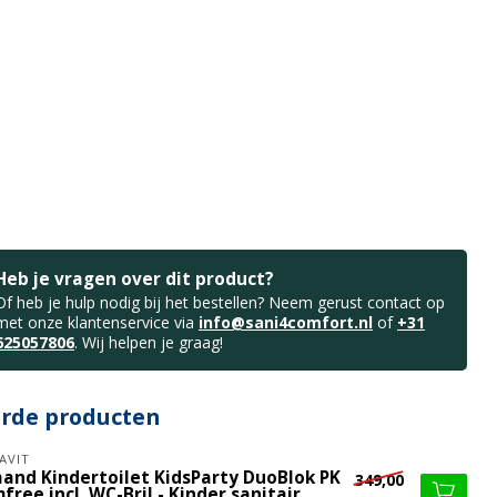
Heb je vragen over dit product?
Of heb je hulp nodig bij het bestellen? Neem gerust contact op
met onze klantenservice via
info@sani4comfort.nl
of
+31
625057806
. Wij helpen je graag!
erde producten
AVIT
aand Kindertoilet KidsParty DuoBlok PK
349,00
free incl. WC-Bril - Kinder sanitair