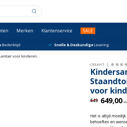
chten
Merken
Klantenservice
SALE
n
Bedenktijd
Snelle & Deskundige
Levering
anitair voor kinderen.
CREAVIT
Kindersan
Staandtoi
voor kind
649,00
649
In
Het is altijd moeil
behoeften en wense