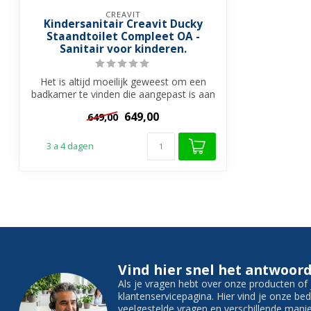
CREAVIT
Kindersanitair Creavit Ducky
Staandtoilet Compleet OA -
Sanitair voor kinderen.
Het is altijd moeilijk geweest om een
badkamer te vinden die aangepast is aan
de...
649,00
649,00
3 a 4 dagen
Vind hier snel het antwoord
Als je vragen hebt over onze producten o
klantenservicepagina. Hier vind je onze b
veelgestelde vragen en verschillende man