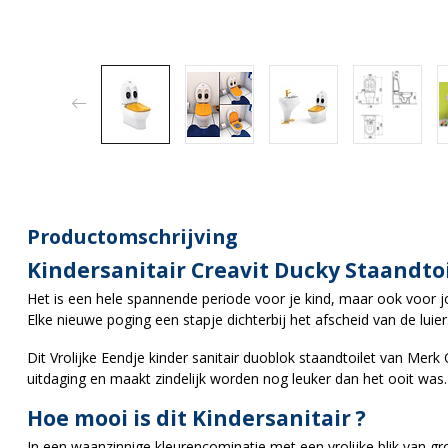
Productomschrijving
Kindersanitair Creavit Ducky Staandto
Het is een hele spannende periode voor je kind, maar ook voor jo
Elke nieuwe poging een stapje dichterbij het afscheid van de luier
Dit Vrolijke Eendje kinder sanitair duoblok staandtoilet van Merk Cr
uitdaging en maakt zindelijk worden nog leuker dan het ooit was.
Hoe mooi is dit Kindersanitair ?
In een waanzinnige kleurencominatie met een vrolijke blik van gro