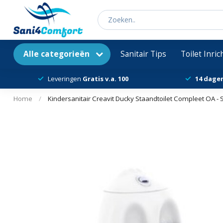
Alle categorieën
Sanitair Tips
Toilet Inri
Leveringen
Gratis v.a. 100
14 dage
Home
/
Kindersanitair Creavit Ducky Staandtoilet Compleet OA - S