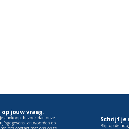
 op jouw vraag.
f je aankoop, bezoek dan onze
Schrijf je
edrijfsgegevens, antwoorden op
Blijf op de hoo
ieren om contact met ons op te