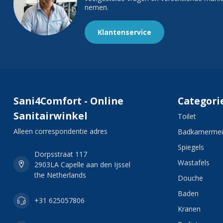
nemen.
Klantenservice
Sani4Comfort - Online
Categori
Sanitairwinkel
Toilet
Alleen correspondentie adres
Badkamermeu
Spiegels
Dorpsstraat 117
Wastafels
2903LA Capelle aan den Ijssel
the Netherlands
Douche
Baden
+31 625057806
Kranen