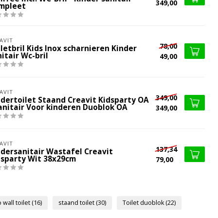
349,00
mpleet
AVIT
78,00
letbril Kids Inox scharnieren Kinder
itair Wc-bril
49,00
AVIT
349,00
ndertoilet Staand Creavit Kidsparty OA
Sanitair Voor kinderen Duoblok OA
349,00
AVIT
137,34
ndersanitair Wastafel Creavit
dsparty Wit 38x29cm
79,00
 wall toilet
(16)
staand toilet
(30)
Toilet duoblok
(22)