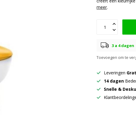
creërt een kleurrij
meer
.
3 a 4 dagen
Toevoegen om te verg
Leveringen
Grat
14 dagen
Beden
Snelle & Desk
Klantbeordelin