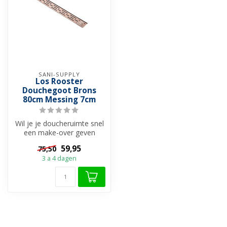
SANI-SUPPLY
Los Rooster
Douchegoot Brons
80cm Messing 7cm
Wil je je doucheruimte snel
een make-over geven
volgend de laatste trends ?
59,95
75,50
✔️ D...
3 a 4 dagen