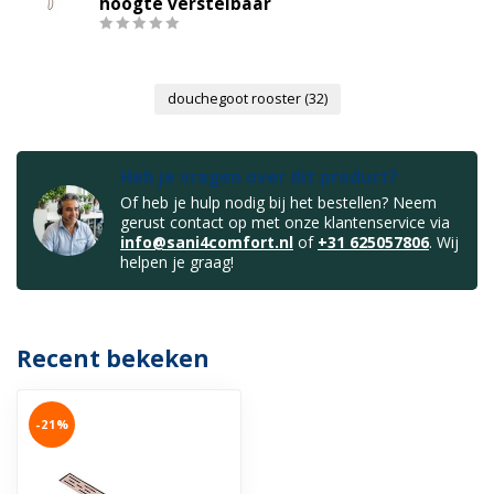
hoogte verstelbaar
douchegoot rooster
(32)
Heb je vragen over dit product?
Of heb je hulp nodig bij het bestellen? Neem
gerust contact op met onze klantenservice via
info@sani4comfort.nl
of
+31 625057806
. Wij
helpen je graag!
Recent bekeken
-21%