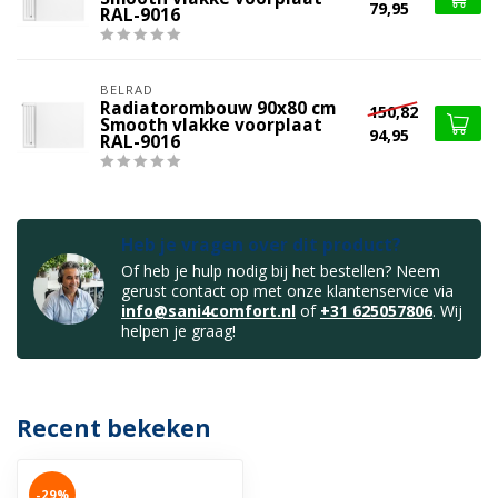
79,95
RAL-9016
BELRAD
Radiatorombouw 90x80 cm
150,82
Smooth vlakke voorplaat
94,95
RAL-9016
Heb je vragen over dit product?
Of heb je hulp nodig bij het bestellen? Neem
gerust contact op met onze klantenservice via
info@sani4comfort.nl
of
+31 625057806
. Wij
helpen je graag!
Recent bekeken
-29%