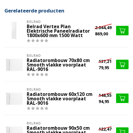
Gerelateerde producten
BELRAD
Belrad Vertex Plan
2.044,49
Elektrische Paneelradiator
869,00
1800x600 mm 1500 Watt
BELRAD
Radiatorombouw 70x80 cm
137,21
Smooth vlakke voorplaat
79,95
RAL-9016
BELRAD
Radiatorombouw 60x120 cm
148,55
Smooth vlakke voorplaat
94,95
RAL-9016
BELRAD
Radiatorombouw 90x50 cm
122,47
Smooth vlakke voorplaat