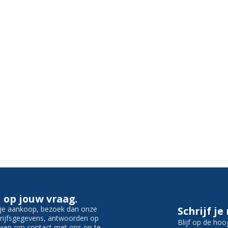
 op jouw vraag.
f je aankoop, bezoek dan onze
Schrijf je
edrijfsgegevens, antwoorden op
Blijf op de hoo
ieren om contact met ons op te