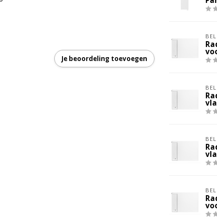
Pa
BEL
Ra
vo
Je beoordeling toevoegen
BEL
Ra
vl
BEL
Ra
vl
BEL
Ra
vo