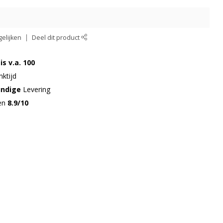
elijken
Deel dit product
is v.a. 100
ktijd
undige
Levering
gen
8.9/10