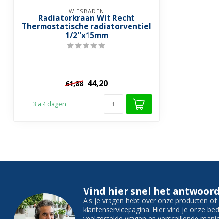
WIESBADEN
Radiatorkraan Wit Recht
Thermostatische radiatorventiel
1/2''x15mm
44,20
61,88
3 a 4 dagen
Vind hier snel het antwoord
Als je vragen hebt over onze producten o
klantenservicepagina. Hier vind je onze b
veelgestelde vragen en verschillende man