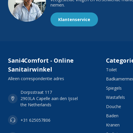
nemen.
Klantenservice
Sani4Comfort - Online
Categori
Sanitairwinkel
Toilet
Alleen correspondentie adres
Badkamermeu
Spiegels
Dorpsstraat 117
Wastafels
2903LA Capelle aan den Ijssel
the Netherlands
Douche
Baden
+31 625057806
Kranen