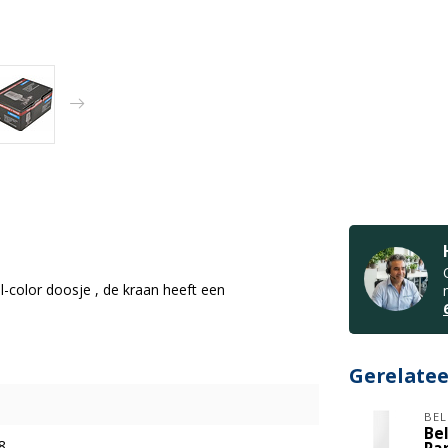
l-color doosje , de kraan heeft een
Gerelate
BEL
Bel
8