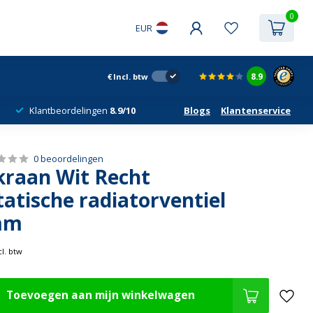
0
EUR
8.9
€
Incl. btw
Klantbeordelingen
8.9/10
Blogs
Klantenservice
0 beoordelingen
kraan Wit Recht
atische radiatorventiel
mm
cl. btw
Toevoegen aan mijn winkelwagen