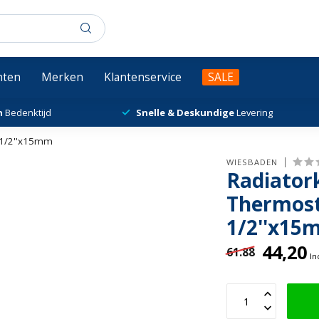
chten
Merken
Klantenservice
SALE
n
Bedenktijd
Snelle & Deskundige
Levering
l 1/2''x15mm
WIESBADEN
Radiator
Thermost
1/2''x15
44,20
61.88
In