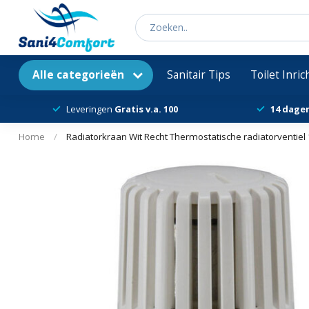
Alle categorieën
Sanitair Tips
Toilet Inri
Leveringen
Gratis v.a. 100
14 dage
Home
/
Radiatorkraan Wit Recht Thermostatische radiatorventie