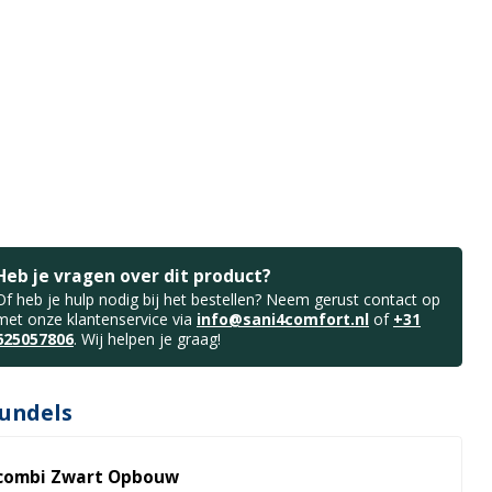
Heb je vragen over dit product?
Of heb je hulp nodig bij het bestellen? Neem gerust contact op
met onze klantenservice via
info@sani4comfort.nl
of
+31
625057806
. Wij helpen je graag!
undels
combi Zwart Opbouw