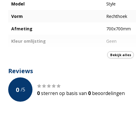
Model
Style
Vorm
Rechthoek
Afmeting
700x700mm
Kleur omlijsting
Geen
Incl. Spiegelverwarming
Bekijk alles
Bluetooth
Reviews
Digitale scherm
0
/
5
Type Schakelaar
Touch
0
sterren op basis van
0
beoordelingen
Plek verlichting
Indirecte verlic
Type verlichting
Led verlichting
Kleur verlichting
2000K - 4000K