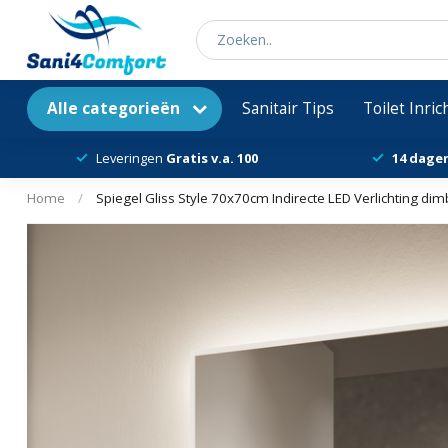
Alle categorieën
Sanitair Tips
Toilet Inri
Leveringen
Gratis v.a. 100
14 dage
Home
/
Spiegel Gliss Style 70x70cm Indirecte LED Verlichting d