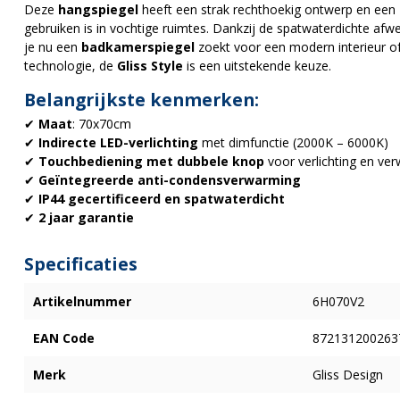
Deze
hangspiegel
heeft een strak rechthoekig ontwerp en een
gebruiken is in vochtige ruimtes. Dankzij de spatwaterdichte afw
je nu een
badkamerspiegel
zoekt voor een modern interieur o
technologie, de
Gliss Style
is een uitstekende keuze.
Belangrijkste kenmerken:
✔
Maat
: 70x70cm
✔
Indirecte LED-verlichting
met dimfunctie (2000K – 6000K)
✔
Touchbediening met dubbele knop
voor verlichting en ve
✔
Geïntegreerde anti-condensverwarming
✔
IP44 gecertificeerd en spatwaterdicht
✔
2 jaar garantie
Specificaties
Artikelnummer
6H070V2
EAN Code
872131200263
Merk
Gliss Design