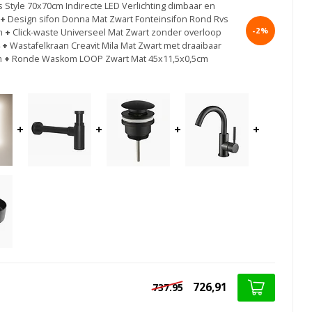
s Style 70x70cm Indirecte LED Verlichting dimbaar en
+
Design sifon Donna Mat Zwart Fonteinsifon Rond Rvs
-2%
m
+
Click-waste Universeel Mat Zwart zonder overloop
+
Wastafelkraan Creavit Mila Mat Zwart met draaibaar
m
+
Ronde Waskom LOOP Zwart Mat 45x11,5x0,5cm
+
+
+
+
726,91
737.95