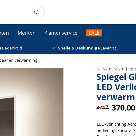
chten
Merken
Klantenservice
SALE
n
Bedenktijd
Snelle & Deskundige
Levering
imbaar en verwarming
GLISS DESIGN
Spiegel G
LED Verl
verwarm
370,00
424.4
LED-Verlichting Ach
bedieningsknop ✓ S