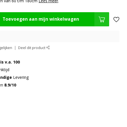
en van 60 t/m 180cm
Lees meer
.
Toevoegen aan mijn winkelwagen
elijken
Deel dit product
is v.a. 100
ktijd
undige
Levering
gen
8.9/10