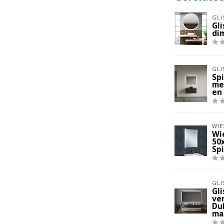
GLI
Gl
di
GLI
Sp
me
en
WIE
Wi
50
Sp
GLI
Gl
ve
Du
ma