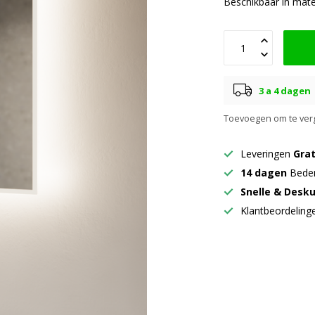
Beschikbaar in mat
3 a 4 dagen
Toevoegen om te verg
Leveringen
Grat
14 dagen
Beden
Snelle & Desk
Klantbeordelin