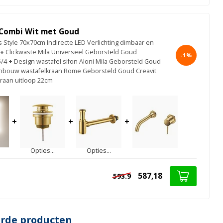
Combi Wit met Goud
s Style 70x70cm Indirecte LED Verlichting dimbaar en
+
Clickwaste Mila Universeel Geborsteld Goud
-1%
5/4
+
Design wastafel sifon Aloni Mila Geborsteld Goud
Inbouw wastafelkraan Rome Geborsteld Goud Creavit
raan uitloop 22cm
+
+
+
Opties...
Opties...
587,18
593.9
erde producten