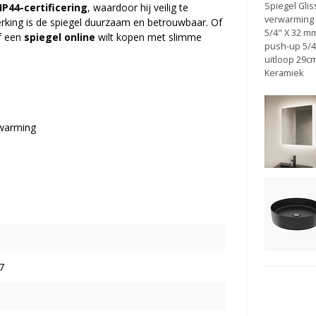
Spiegel Glis
IP44-certificering
, waardoor hij veilig te
verwarming
erking is de spiegel duurzaam en betrouwbaar. Of
5/4" X 32 m
f een
spiegel online
wilt kopen met slimme
push-up 5/4
uitloop 29c
Keramiek
rwarming
7