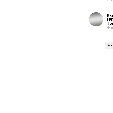
FAB
Ba
LE
To
Ant