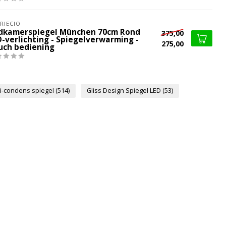
RIECIO
dkamerspiegel München 70cm Rond
375,00
D-verlichting - Spiegelverwarming -
275,00
uch bediening
i-condens spiegel
(514)
Gliss Design Spiegel LED
(53)