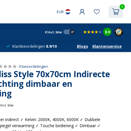
0
EUR
8.9
€
Incl. btw
Klantbeordelingen
8.9/10
Blogs
Klantenservice
0 beoordelingen
liss Style 70x70cm Indirecte
ichting dimbaar en
ing
Incl. btw
ter indirect ✓ Kelvin: 2000K, 4000K, 6000K ✓ Dubbele
piegel verwarming ✓ Touche bediening ✓ Dimbaar ✓