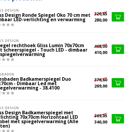
SS DESIGN
320,65
iss Design Ronde Spiegel Oko 70 cm met
mbaar LED-verlichting en verwarming
280,00
SS DESIGN
iegel rechthoek Gliss Lumin 70x70cm
468,00
t scheerspiegel - Touch LED - dimbaar
410,00
 spiegelverwarming
SBADEN
esbaden Badkamerspiegel Duo
376,60
x70cm - Dimbaar Led met
269,00
iegelverwarming - 38.4100
SS DESIGN
iss Design Badkamerspiegel met
369,05
rlichting 70x70cm Horizontaal LED
bbel met spiegelverwarming (Alle
340,00
ten)