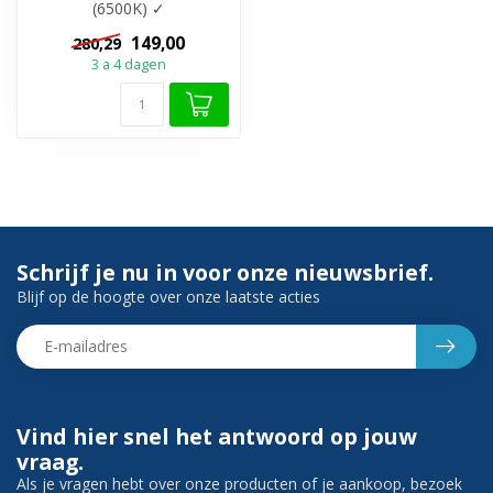
(6500K) ✓
Spiegelverwarming apart
149,00
280,29
aan te zetten ✓ Touc...
3 a 4 dagen
Schrijf je nu in voor onze nieuwsbrief.
Blijf op de hoogte over onze laatste acties
Vind hier snel het antwoord op jouw
vraag.
Als je vragen hebt over onze producten of je aankoop, bezoek