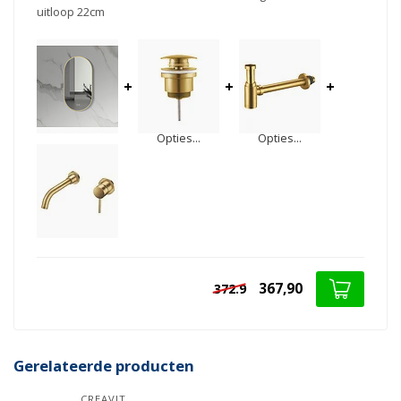
uitloop 22cm
+
+
+
Opties...
Opties...
367,90
372.9
Gerelateerde producten
CREAVIT