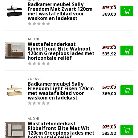
Badkamermeubel Sally
675,00
Freedom Mat Zwart 120cm
met wastafelblad voor
369,00
waskom en ladekast
ALONI
Wastafelonderkast
975,00
Ribbelfront Elite Walnoot
120cm Greeploos lades met
535,92
horizontale reliëf
CREAVIT
Badkamermeubel Sally
675,00
Freedom Light Eiken 120cm
met wastafelblad voor
369,00
waskom en ladekast
ALONI
Wastafelonderkast
975,00
Ribbelfront Elite Mat Wit
120cm Greeploos lades met
535,92
horizontale reliëf