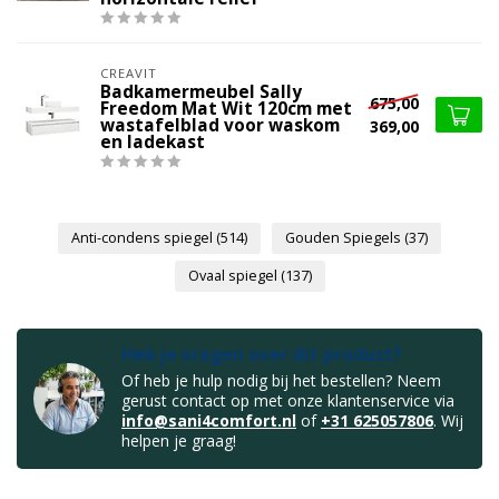
CREAVIT
Badkamermeubel Sally
675,00
Freedom Mat Wit 120cm met
wastafelblad voor waskom
369,00
en ladekast
Anti-condens spiegel
(514)
Gouden Spiegels
(37)
Ovaal spiegel
(137)
Heb je vragen over dit product?
Of heb je hulp nodig bij het bestellen? Neem
gerust contact op met onze klantenservice via
info@sani4comfort.nl
of
+31 625057806
. Wij
helpen je graag!