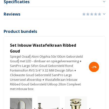
Specificaties
Reviews
Product bundels
Set Inbouw Wastafelkraan Ribbed
Goud
Spiegel Ovaal⎢Aloni Olyphia 50x100cm Geborsteld
Goud⎢met LED - dimbaar en spiegelverwarming
+
SaniPro Largo Sifon Goud Geborsteld Rond
-2%
Fonteinsifon RVS 5/4" X 32 MM Design Sifon
+
Clickwaste Goud Geborsteld SaniPro Largo
Universeel afvoerdop
+
Wastafelkraan Inbouw
Ribbed Goud Geborsteld Uitloop 20cm Compleet
met inbouw box