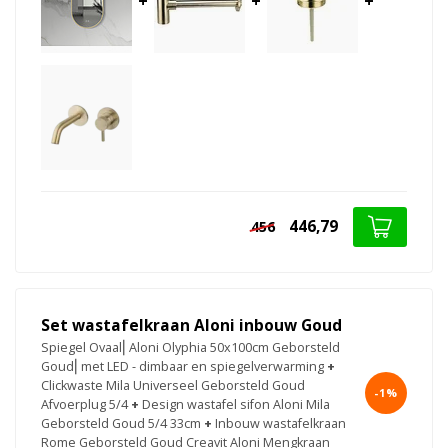
+
+
+
446,79
456
Set wastafelkraan Aloni inbouw Goud
Spiegel Ovaal⎢Aloni Olyphia 50x100cm Geborsteld
Goud⎢met LED - dimbaar en spiegelverwarming
+
Clickwaste Mila Universeel Geborsteld Goud
-1%
Afvoerplug 5/4
+
Design wastafel sifon Aloni Mila
Geborsteld Goud 5/4 33cm
+
Inbouw wastafelkraan
Rome Geborsteld Goud Creavit Aloni Mengkraan