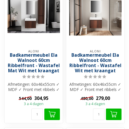
ALONI
ALONI
Badkamermeubel Ela
Badkamermeubel Ela
Walnoot 60cm
Walnoot 60cm
Ribbelfront - Wastafel
Ribbelfront - Wastafel
Mat Wit met kraangat
Wit met kraangat
Afmetingen: 60x46x55cm ✓
Afmetingen: 60x46x55cm ✓
MDF ✓ Front met ribbels ✓
MDF ✓ Front met ribbels ✓
1x diepe lade met
1x diepe lade met
304,95
279,00
544,00
480,00
softclose...
softclose...
3 a 4 dagen
3 a 4 dagen