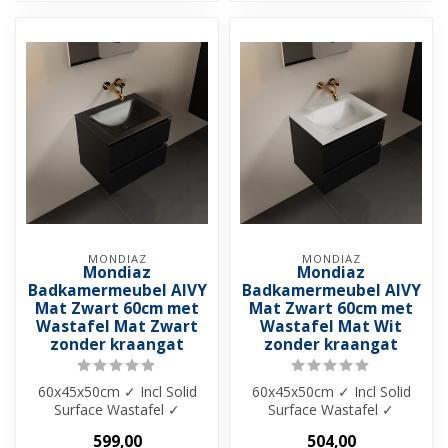
MONDIAZ
MONDIAZ
Mondiaz
Mondiaz
Badkamermeubel AIVY
Badkamermeubel AIVY
Mat Zwart 60cm met
Mat Zwart 60cm met
Wastafel Mat Zwart
Wastafel Mat Wit
zonder kraangat
zonder kraangat
60x45x50cm ✓ Incl Solid
60x45x50cm ✓ Incl Solid
Surface Wastafel ✓
Surface Wastafel ✓
Melamine materiaal ✓
Melamine materiaal ✓
599,00
504,00
Beschikbaar in 4...
Beschikbaar in 4...