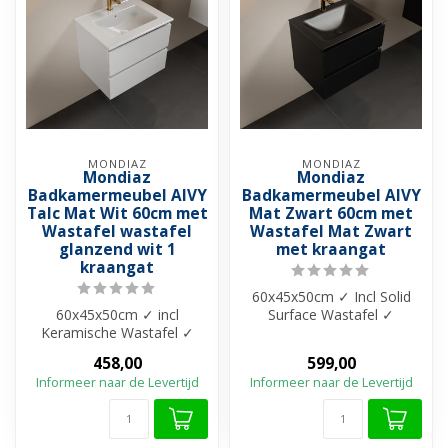
MONDIAZ
MONDIAZ
Mondiaz
Mondiaz
Badkamermeubel AIVY
Badkamermeubel AIVY
Talc Mat Wit 60cm met
Mat Zwart 60cm met
Wastafel wastafel
Wastafel Mat Zwart
glanzend wit 1
met kraangat
kraangat
60x45x50cm ✓ Incl Solid
60x45x50cm ✓ incl
Surface Wastafel ✓
Keramische Wastafel ✓
Melamine materiaal ✓
Melamine materiaal ✓
Beschikbaar in 4...
458,00
599,00
Beschikbaar in 4 k...
Informeer naar de Levertijd
Informeer naar de Levertijd