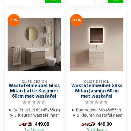
-17%
-17%
GLISS DESIGN
GLISS DESIGN
Wastafelmeubel Gliss
Wastafelmeubel Gliss
Milan Latte Kasjmier
Milan Jasmijn 60cm
60cm met wastafel
met wastafel
➤ Badmeubel 60x45x55cm
➤ Badmeubel 60x45x55cm
➤ 5 Kleuren wastafel naar
➤ 5 Kleuren wastafel naar
keuze
keuze
449,00
449,00
543,29
543,29
➤ 0 of 1 kraangat
➤ 0 of 1 kraangat
3 a 4 dagen
3 a 4 dagen
➤...
➤...