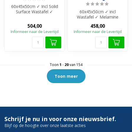
60x45x50cm ✓ Incl Solid
Surface Wastafel ✓
60x45x50cm ✓ incl
Melamine materiaal ✓
Wastafel ✓ Melamine
Beschikbaar in 4...
materiaal ✓ Beschikbaar in
504,00
458,00
4 kleuren ✓ Mat...
Informeer naar de Levertijd
Informeer naar de Levertijd
Toon
1
-
20
van 154
Toon meer
Schrijf je nu in voor onze nieuwsbrief.
Blijf op de hoogte over onze laatste acties