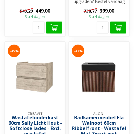
keuze
upgraden? Bestel vandaag
➤ 0 of 1 kraangat
nog de Wastafelonderkast
449,00
399,00
543,29
738,77
➤...
Sall...
3 a 4 dagen
3 a 4 dagen
-49%
-47%
CREAVIT
ALONI
Wastafelonderkast
Badkamermeubel Ela
60cm Sally Licht Hout -
Walnoot 60cm
Softclose lades - Excl.
Ribbelfront - Wastafel
wastafel
Mat Zwart met