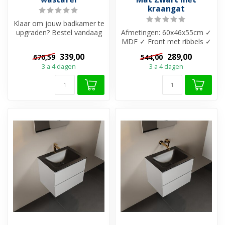
kraangat
Klaar om jouw badkamer te
upgraden? Bestel vandaag
Afmetingen: 60x46x55cm ✓
nog de Wastafelonderkast
MDF ✓ Front met ribbels ✓
Sall...
1x diepe lade met
339,00
289,00
670,59
544,00
softclose...
3 a 4 dagen
3 a 4 dagen