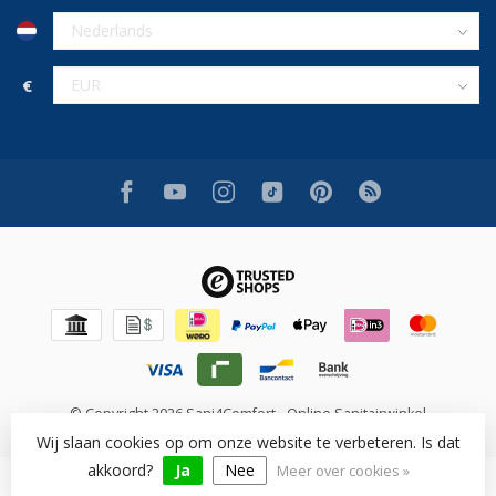
€
© Copyright 2026 Sani4Comfort - Online Sanitairwinkel
Wij slaan cookies op om onze website te verbeteren. Is dat
akkoord?
Ja
Nee
Meer over cookies »
Beoordeling op [review_system] voor [shop_name]: [rating]/10
([num_rating] beoordelingen)