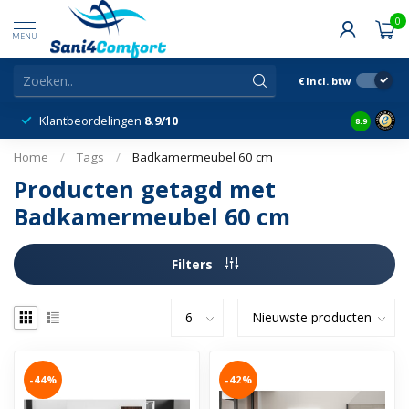
0
MENU
€
Incl. btw
Klantbeordelingen
8.9/10
8.9
Home
/
Tags
/
Badkamermeubel 60 cm
Producten getagd met
Badkamermeubel 60 cm
Filters
-44%
-42%