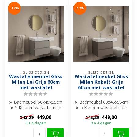
-17%
-17%
GLISS DESIGN
GLISS DESIGN
Wastafelmeubel Gliss
Wastafelmeubel Gliss
Milan Lei Grijs 60cm
Milan Kobalt Grijs
met wastafel
60cm met wastafel
➤ Badmeubel 60x45x55cm
➤ Badmeubel 60x45x55cm
➤ 5 Kleuren wastafel naar
➤ 5 Kleuren wastafel naar
keuze
keuze
449,00
449,00
543,29
543,29
➤ 0 of 1 kraangat
➤ 0 of 1 kraangat
3 a 4 dagen
3 a 4 dagen
➤...
➤...