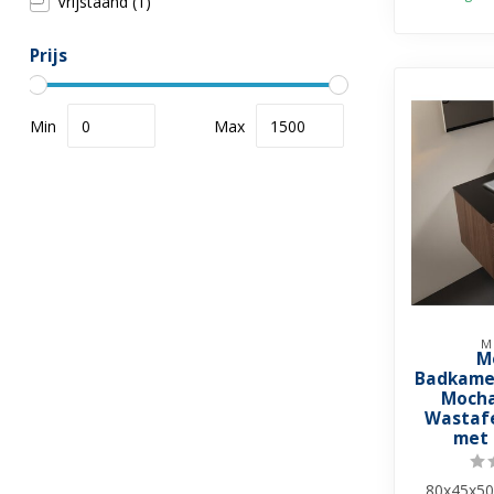
Vrijstaand
(1)
Prijs
Min
Max
M
M
Badkame
Mocha
Wastafe
met 
80x45x50