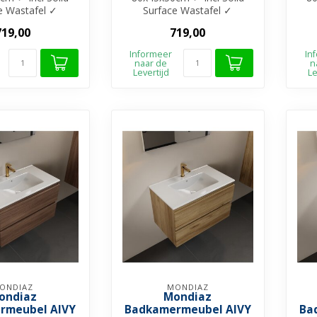
e Wastafel ✓
Surface Wastafel ✓
e materiaal ✓
Melamine materiaal ✓
M
719,00
719,00
kbaar in 4...
Beschikbaar in 4...
Informeer
In
naar de
n
Levertijd
Le
ONDIAZ
MONDIAZ
ondiaz
Mondiaz
rmeubel AIVY
Badkamermeubel AIVY
Ba