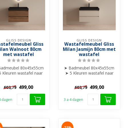
GLISS DESIGN
GLISS DESIGN
stafelmeubel Gliss
Wastafelmeubel Gliss
ilan Walnoot 80cm
Milan Jasmijn 80cm met
met wastafel
wastafel
Badmeubel 80x45x55cm
➤ Badmeubel 80x45x55cm
5 Kleuren wastafel naar
➤ 5 Kleuren wastafel naar
keuze
keuze
➤ 0 of 1 kraangat
➤ 0 of 1 kraangat
499,00
499,00
603,79
603,79
➤...
➤...
 4 dagen
3 a 4 dagen
%
-39%