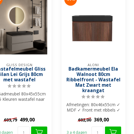
GLISS DESIGN
ALONI
stafelmeubel Gliss
Badkamermeubel Ela
ilan Lei Grijs 80cm
Walnoot 80cm
met wastafel
Ribbelfront - Wastafel
Mat Zwart met
kraangat
Badmeubel 80x45x55cm
5 Kleuren wastafel naar
keuze
Afmetingen: 80x46x55cm ✓
➤ 0 of 1 kraangat
MDF ✓ Front met ribbels ✓
➤...
1x diepe lade met
499,00
369,00
603,79
602,00
softclose...
 4 dagen
3 a 4 dagen