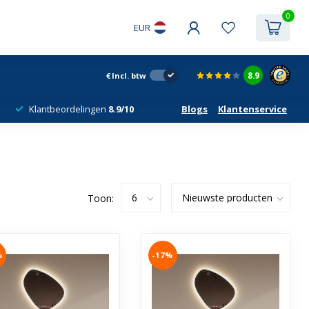
0
EUR
8.9
€
Incl. btw
Klantbeordelingen
8.9/10
Blogs
Klantenservice
Toon:
%
-17%