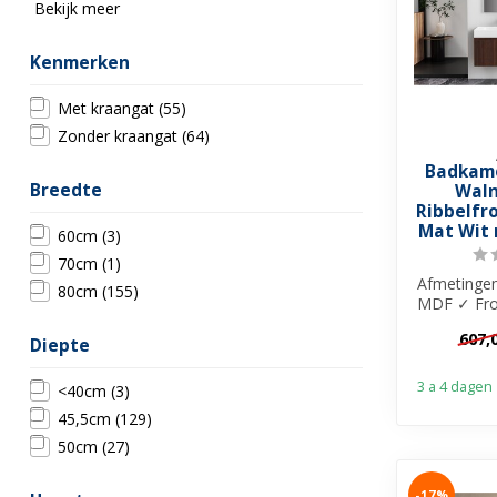
Bekijk meer
Kenmerken
Met kraangat
(55)
Zonder kraangat
(64)
Badkame
Breedte
Waln
Ribbelfr
Mat Wit 
60cm
(3)
70cm
(1)
Afmetinge
80cm
(155)
MDF ✓ Fron
1x di
607,
so
Diepte
3 a 4 dagen
<40cm
(3)
45,5cm
(129)
50cm
(27)
-17%