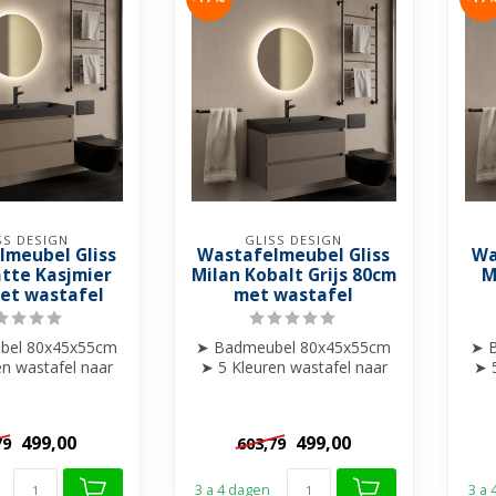
SS DESIGN
GLISS DESIGN
lmeubel Gliss
Wastafelmeubel Gliss
Wa
atte Kasjmier
Milan Kobalt Grijs 80cm
M
et wastafel
met wastafel
bel 80x45x55cm
➤ Badmeubel 80x45x55cm
➤ 
en wastafel naar
➤ 5 Kleuren wastafel naar
➤ 
keuze
keuze
f 1 kraangat
➤ 0 of 1 kraangat
➤...
➤...
499,00
499,00
79
603,79
3 a 4 dagen
3 a