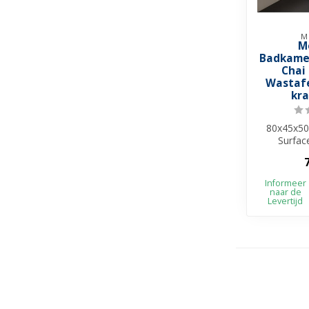
M
M
Badkame
Chai
Wastafe
kr
80x45x50
Surfac
Melamin
Beschi
Informeer
naar de
Levertijd