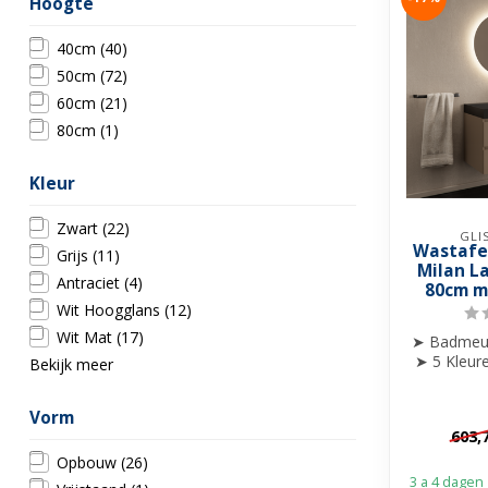
Hoogte
40cm
(40)
50cm
(72)
60cm
(21)
80cm
(1)
Kleur
Zwart
(22)
GLI
Wastafe
Grijs
(11)
Milan L
Antraciet
(4)
80cm m
Wit Hoogglans
(12)
Wit Mat
(17)
➤ Badmeu
➤ 5 Kleur
Bekijk meer
➤ 0 o
Vorm
603,
Opbouw
(26)
3 a 4 dagen