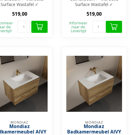
Surface Wastafel ✓
Surface Wastafel ✓
elamine materiaal ✓
Melamine materiaal ✓
519,00
519,00
Beschikbaar in 4...
Beschikbaar in 4...
formeer
Informeer
aar de
naar de
vertijd
Levertijd
MONDIAZ
MONDIAZ
Mondiaz
Mondiaz
dkamermeubel AIVY
Badkamermeubel AIVY