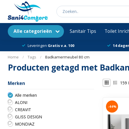
Alle categorieën
Sanitair Tips
Toilet Inri
Leveringen
Gratis v.a. 100
14 dage
Home
/
Tags
/
Badkamermeubel 80 cm
Producten getagd met Badka
159
Merken
Alle merken
ALONI
-44%
CREAVIT
GLISS DESIGN
MONDIAZ