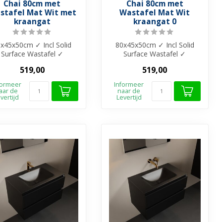
Chai 80cm met
Chai 80cm met
stafel Mat Wit met
Wastafel Mat Wit
kraangat
kraangat 0
x45x50cm ✓ Incl Solid
80x45x50cm ✓ Incl Solid
Surface Wastafel ✓
Surface Wastafel ✓
elamine materiaal ✓
Melamine materiaal ✓
519,00
519,00
Beschikbaar in 4...
Beschikbaar in 4...
formeer
Informeer
aar de
naar de
vertijd
Levertijd