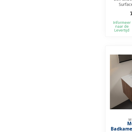
Surfac
Melamin
Beschi
Informeer
naar de
Levertijd
M
M
Badkame