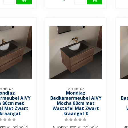
ONDIAZ
MONDIAZ
ondiaz
Mondiaz
rmeubel AIVY
Badkamermeubel AIVY
Ba
 80cm met
Mocha 80cm met
l Mat Zwart
Wastafel Mat Zwart
kraangat
kraangat 0
cm ✓ Incl Solid
80x45x50cm ✓ Incl Solid
80