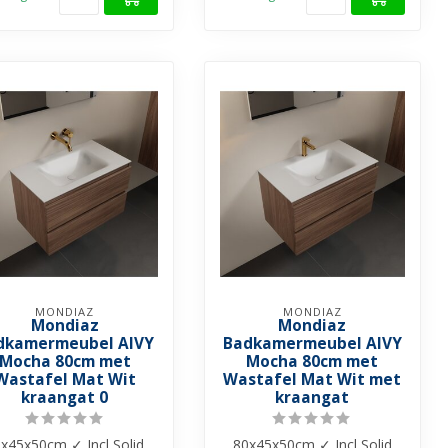
MONDIAZ
MONDIAZ
Mondiaz
Mondiaz
dkamermeubel AIVY
Badkamermeubel AIVY
Mocha 80cm met
Mocha 80cm met
Wastafel Mat Wit
Wastafel Mat Wit met
kraangat 0
kraangat
x45x50cm ✓ Incl Solid
80x45x50cm ✓ Incl Solid