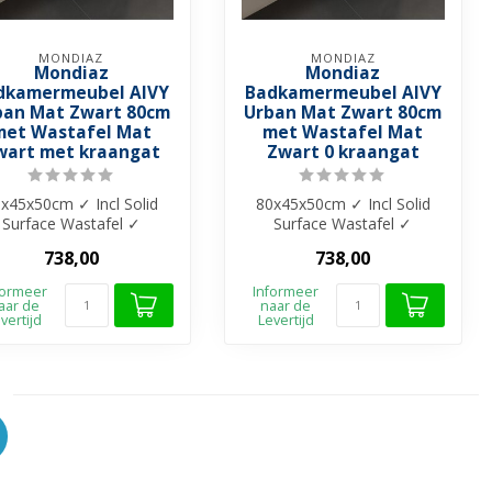
MONDIAZ
MONDIAZ
Mondiaz
Mondiaz
dkamermeubel AIVY
Badkamermeubel AIVY
ban Mat Zwart 80cm
Urban Mat Zwart 80cm
met Wastafel Mat
met Wastafel Mat
wart met kraangat
Zwart 0 kraangat
x45x50cm ✓ Incl Solid
80x45x50cm ✓ Incl Solid
Surface Wastafel ✓
Surface Wastafel ✓
elamine materiaal ✓
Melamine materiaal ✓
738,00
738,00
Beschikbaar in 4...
Beschikbaar in 4...
formeer
Informeer
aar de
naar de
vertijd
Levertijd