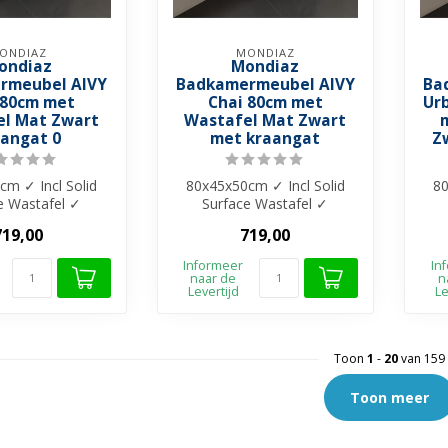
ONDIAZ
MONDIAZ
ondiaz
Mondiaz
rmeubel AIVY
Badkamermeubel AIVY
Ba
 80cm met
Chai 80cm met
Ur
l Mat Zwart
Wastafel Mat Zwart
aangat 0
met kraangat
Z
cm ✓ Incl Solid
80x45x50cm ✓ Incl Solid
80
e Wastafel ✓
Surface Wastafel ✓
e materiaal ✓
Melamine materiaal ✓
M
719,00
719,00
kbaar in 4...
Beschikbaar in 4...
Informeer
In
naar de
n
Levertijd
Le
Toon
1
-
20
van 159
Toon meer