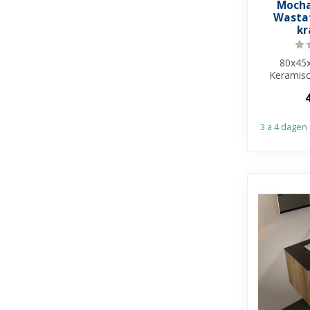
Mocha
Wastaf
kr
80x45x
Keramisc
Melamin
Beschik
3 a 4 dagen