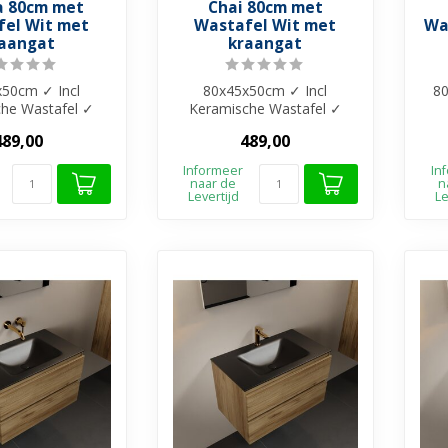
 80cm met
Chai 80cm met
el Wit met
Wastafel Wit met
Wa
aangat
kraangat
50cm ✓ Incl
80x45x50cm ✓ Incl
80
he Wastafel ✓
Keramische Wastafel ✓
e materiaal ✓
Melamine materiaal ✓
M
489,00
489,00
baar in 4 kl...
Beschikbaar in 4 kl...
Informeer
In
naar de
n
Levertijd
Le