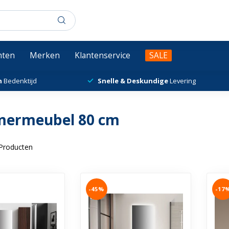
chten
Merken
Klantenservice
SALE
n
Bedenktijd
Snelle & Deskundige
Levering
mermeubel 80 cm
Producten
-45%
-17