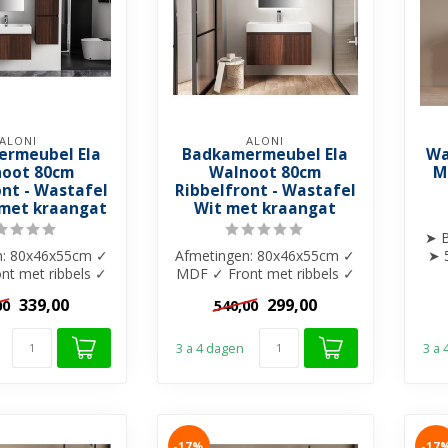
ALONI
ALONI
rmeubel Ela
Badkamermeubel Ela
Wa
oot 80cm
Walnoot 80cm
M
ont - Wastafel
Ribbelfront - Wastafel
met kraangat
Wit met kraangat
➤ 
n: 80x46x55cm ✓
Afmetingen: 80x46x55cm ✓
➤ 
t met ribbels ✓
MDF ✓ Front met ribbels ✓
epe lade met
1x diepe lade met
339,00
299,00
00
540,00
ftclose...
softclose...
3 a 4 dagen
3 a
-17%
-17