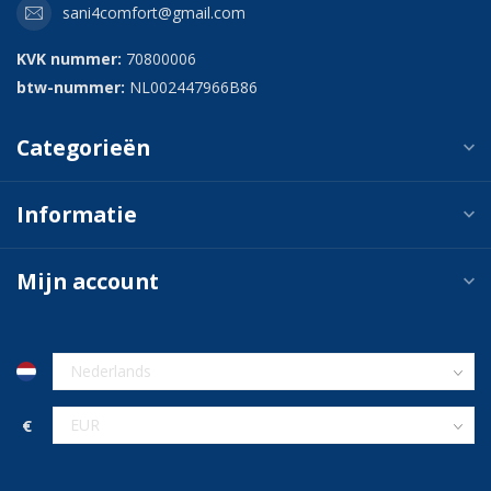
sani4comfort@gmail.com
KVK nummer:
70800006
btw-nummer:
NL002447966B86
Categorieën
Informatie
Mijn account
€