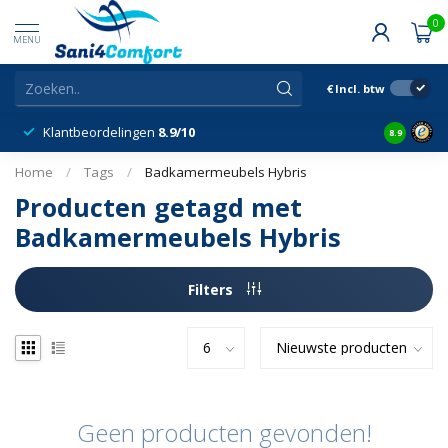
0
MENU
€
Incl. btw
Klantbeordelingen
8.9/10
8.9
Home
/
Tags
/
Badkamermeubels Hybris
Producten getagd met
Badkamermeubels Hybris
Filters
Geen producten gevonden!