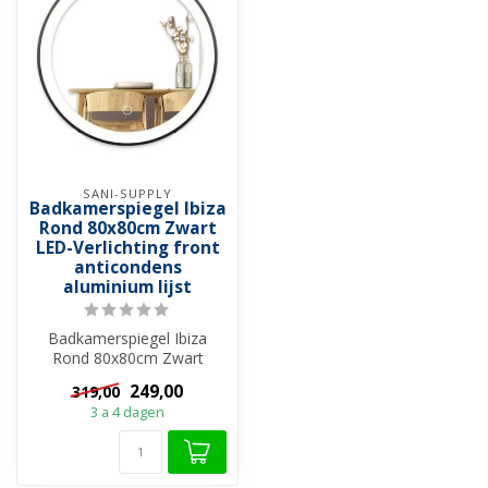
SANI-SUPPLY
Badkamerspiegel Ibiza
Rond 80x80cm Zwart
LED-Verlichting front
anticondens
aluminium lijst
Badkamerspiegel Ibiza
Rond 80x80cm Zwart
Ronde spiegels zijn erg
249,00
319,00
populair op dit...
3 a 4 dagen