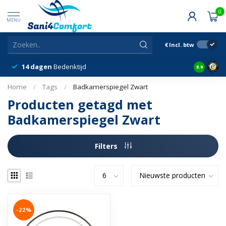
0
MENU
€
Incl. btw
14 dagen
Bedenktijd
Snelle &
8.9
Home
/
Tags
/
Badkamerspiegel Zwart
Producten getagd met
Badkamerspiegel Zwart
Filters
-22%