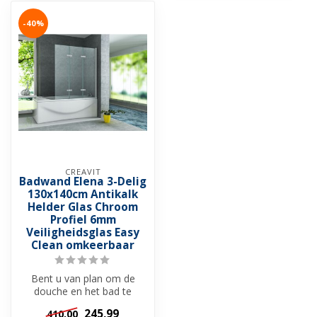
-40%
CREAVIT
Badwand Elena 3-Delig
130x140cm Antikalk
Helder Glas Chroom
Profiel 6mm
Veiligheidsglas Easy
Clean omkeerbaar
Bent u van plan om de
douche en het bad te
combineren in uw
245,99
410,00
badkamer? Dan heeft ...