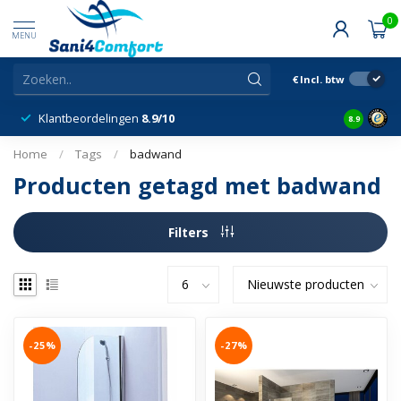
0
MENU
€
Incl. btw
Klantbeordelingen
8.9/10
8.9
Home
/
Tags
/
badwand
Producten getagd met badwand
Filters
-25%
-27%