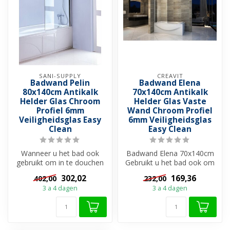
SANI-SUPPLY
CREAVIT
Badwand Pelin
Badwand Elena
80x140cm Antikalk
70x140cm Antikalk
Helder Glas Chroom
Helder Glas Vaste
Profiel 6mm
Wand Chroom Profiel
Veiligheidsglas Easy
6mm Veiligheidsglas
Clean
Easy Clean
Wanneer u het bad ook
Badwand Elena 70x140cm
gebruikt om in te douchen
Gebruikt u het bad ook om
dan is het raadzaam om
in te douchen? Dan is een
302,02
169,36
402,00
232,00
een badwa...
badw...
3 a 4 dagen
3 a 4 dagen