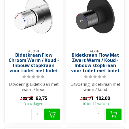
ALONI
ALONI
Bidetkraan Flow
Bidetkraan Flow Mat
Chroom Warm / Koud -
Zwart Warm / Koud -
Inbouw stopkraan
Inbouw stopkraan
voor toilet met bidet
voor toilet met bidet
Uitvoering: Bidetkraan met
Uitvoering: Bidetkraan met
warm / koud
warm / koud
wateraansluiting ✓ Incl.
wateraansluiting ✓ Incl.
93,75
102,00
125,00
135,71
binnenwerk voor ...
binnenwerk voor ...
3 a 4 dagen
10 tot 12 weken