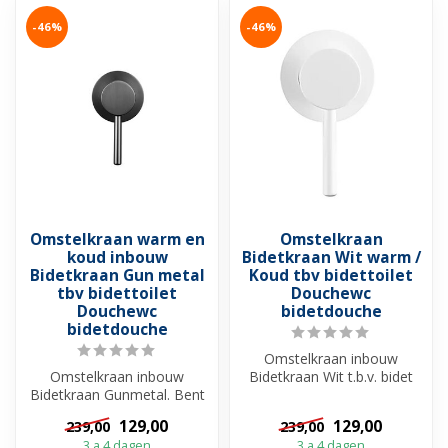
-46%
-46%
Omstelkraan warm en
Omstelkraan
koud inbouw
Bidetkraan Wit warm /
Bidetkraan Gun metal
Koud tbv bidettoilet
tbv bidettoilet
Douchewc
Douchewc
bidetdouche
bidetdouche
Omstelkraan inbouw
Omstelkraan inbouw
Bidetkraan Wit t.b.v. bidet
Bidetkraan Gunmetal. Bent
douche. Bent u op zoek
u op zoek naar een luxe
naar een ...
129,00
129,00
239,00
239,00
inbouwkraan...
3 a 4 dagen
3 a 4 dagen