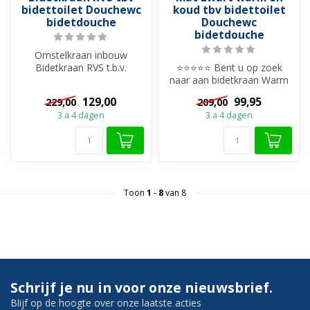
bidettoilet Douchewc
koud tbv bidettoilet
bidetdouche
Douchewc
bidetdouche
Omstelkraan inbouw
Bidetkraan RVS t.b.v.
⭐⭐⭐⭐⭐ Bent u op zoek
bidetdouche Bent u op
naar aan bidetkraan Warm
zoek naar een lux...
& koud voor een Douche
129,00
99,95
229,00
209,00
WC om elk t...
3 a 4 dagen
3 a 4 dagen
Toon
1
-
8
van 8
Schrijf je nu in voor onze nieuwsbrief.
Blijf op de hoogte over onze laatste acties