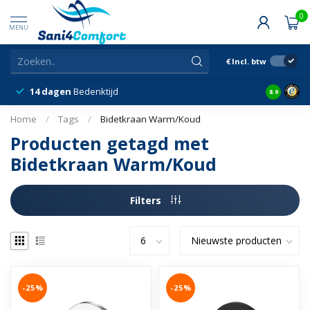
0
MENU
€
Incl. btw
14 dagen
Bedenktijd
Snelle &
8.9
Home
/
Tags
/
Bidetkraan Warm/Koud
Producten getagd met
Bidetkraan Warm/Koud
Filters
-25%
-25%