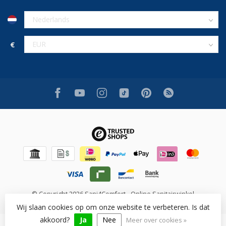
€
© Copyright 2026 Sani4Comfort - Online Sanitairwinkel
Wij slaan cookies op om onze website te verbeteren. Is dat
akkoord?
Ja
Nee
Meer over cookies »
Beoordeling op [review_system] voor [shop_name]: [rating]/10