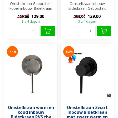
Omstelkraan Geborsteld
Omstelkraan inbouw
koper inbouw Bidetkraan
Bidetkraan Geborsteld
warm en koud. Bent u op
Goud t.b.v. bidetdouche
129,00
129,00
229,00
239,00
zoek naar...
Bent u op zoek ...
3 a 4 dagen
3 a 4 dagen
-44%
-52%
Omstelkraan warm en
Omstelkraan Zwart
koud inbouw
inbouw Bidetkraan
Bidetkraan RVS tbv
mat zwart warm en