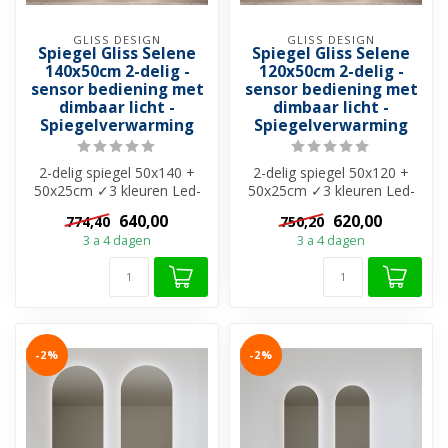
GLISS DESIGN
GLISS DESIGN
Spiegel Gliss Selene
Spiegel Gliss Selene
140x50cm 2-delig -
120x50cm 2-delig -
sensor bediening met
sensor bediening met
dimbaar licht -
dimbaar licht -
Spiegelverwarming
Spiegelverwarming
2-delig spiegel 50x140 +
2-delig spiegel 50x120 +
50x25cm ✓3 kleuren Led-
50x25cm ✓3 kleuren Led-
verlichting geleidelijk 3000K
verlichting geleidelijk 3000K
640,00
620,00
774,40
750,20
to...
to...
3 a 4 dagen
3 a 4 dagen
-2%
-2%