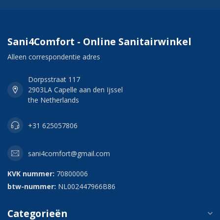
Sani4Comfort - Online Sanitairwinkel
Alleen correspondentie adres
Dorpsstraat 117
2903LA Capelle aan den Ijssel
the Netherlands
+31 625057806
sani4comfort@gmail.com
KVK nummer:
70800006
btw-nummer:
NL002447966B86
Categorieën