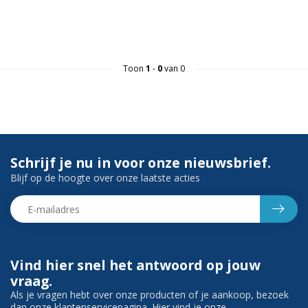
Toon
1
-
0
van 0
Schrijf je nu in voor onze nieuwsbrief.
Blijf op de hoogte over onze laatste acties
Vind hier snel het antwoord op jouw
vraag.
Als je vragen hebt over onze producten of je aankoop, bezoek
dan onze klantenservicepagina. Hier vind je onze