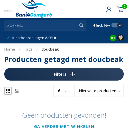
0
MENU
€
Incl. btw
Klantbeordelingen
8.9/10
8.9
Home
/
Tags
/
doucbeak
Producten getagd met doucbeak
Filters
Geen producten gevonden!
GA VERDER MET WINKELEN