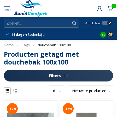
0
MENU
€
Incl. btw
14 dagen
Bedenktijd
Snelle &
8.9
Home
/
Tags
/
douchebak 100x100
Producten getagd met
douchebak 100x100
Filters
-39%
-37%