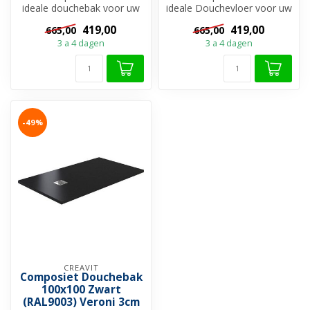
ideale douchebak voor uw
ideale Douchevloer voor uw
douchevloer?
douchevloer?
419,00
419,00
665,00
665,00
Douchebakken zijn ...
Douchebakken zi...
3 a 4 dagen
3 a 4 dagen
-49%
CREAVIT
Composiet Douchebak
100x100 Zwart
(RAL9003) Veroni 3cm