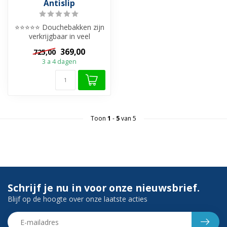
Antislip
⭐⭐⭐⭐⭐ Douchebakken zijn
verkrijgbaar in veel
verschillende materialen.
369,00
725,00
Zoekt u e...
3 a 4 dagen
Toon
1
-
5
van 5
Schrijf je nu in voor onze nieuwsbrief.
Blijf op de hoogte over onze laatste acties