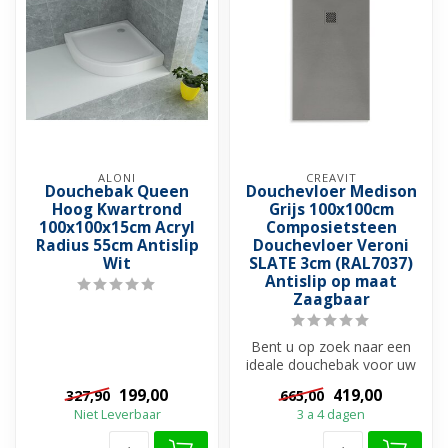
ALONI
CREAVIT
Douchebak Queen
Douchevloer Medison
Hoog Kwartrond
Grijs 100x100cm
100x100x15cm Acryl
Composietsteen
Radius 55cm Antislip
Douchevloer Veroni
Wit
SLATE 3cm (RAL7037)
Antislip op maat
Zaagbaar
Bent u op zoek naar een
ideale douchebak voor uw
douchevloer?
199,00
419,00
327,90
665,00
Douchebakken zijn ...
Niet Leverbaar
3 a 4 dagen