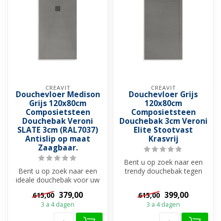
CREAVIT
CREAVIT
Douchevloer Medison
Douchevloer Grijs
Grijs 120x80cm
120x80cm
Composietsteen
Composietsteen
Douchebak Veroni
Douchebak 3cm Veroni
SLATE 3cm (RAL7037)
Elite Stootvast
Antislip op maat
Krasvrij
Zaagbaar.
Bent u op zoek naar een
Bent u op zoek naar een
trendy douchebak tegen
ideale douchebak voor uw
scherpste prijs? Bekijk dan
douchevloer?
deze ...
379,00
399,00
615,00
615,00
Douchebakken zijn ...
3 a 4 dagen
3 a 4 dagen