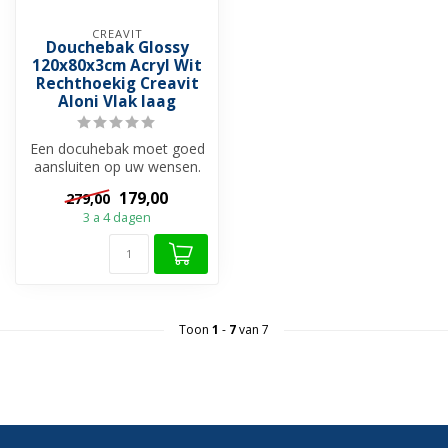
CREAVIT
Douchebak Glossy
120x80x3cm Acryl Wit
Rechthoekig Creavit
Aloni Vlak laag
Een docuhebak moet goed
aansluiten op uw wensen.
Dit is niet alleen vanuit
179,00
279,00
prakt...
3 a 4 dagen
Toon
1
-
7
van 7