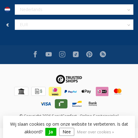
€
© Copyright 2026 Sani4Comfort - Online Sanitairwinkel
Wij slaan cookies op om onze website te verbeteren. Is dat
akkoord?
Ja
Nee
Meer over cookies »
Beoordeling op [review_system] voor [shop_name]: [rating]/10