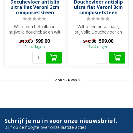
Docuhevloer antislip
Douchevloer antislip
ultra flat Veroni 3cm
ultra flat Veroni 3cm
composietsteen
composietsteen
Wilt u een betaalbaar,
Wilt u een betaalbaar,
stijlvolle douchebak en wilt
stijlvolle Douchevloer en
u uw douche een onderdeel
wilt u uw douche een
599,00
599,00
910,00
910,00
v...
onderdeel...
3 a 4 dagen
3 a 4 dagen
Toon
1
-
6
van 6
Schrijf je nu in voor onze nieuwsbrief.
Blijf op de hoogte over onze laatste acties