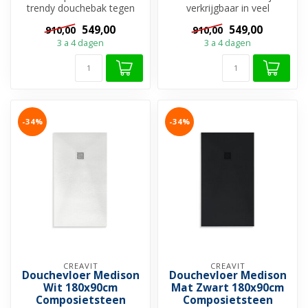
trendy douchebak tegen
verkrijgbaar in veel
scherpste prijs? Bekijk dan
verschillende materialen. Als
549,00
549,00
910,00
910,00
deze ...
u jaren...
3 a 4 dagen
3 a 4 dagen
-34%
-34%
CREAVIT
CREAVIT
Douchevloer Medison
Douchevloer Medison
Wit 180x90cm
Mat Zwart 180x90cm
Composietsteen
Composietsteen