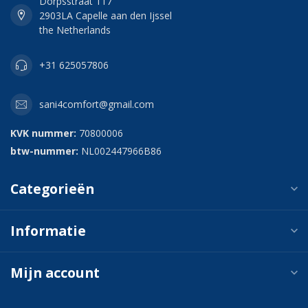
Dorpsstraat 117
2903LA Capelle aan den Ijssel
the Netherlands
+31 625057806
sani4comfort@gmail.com
KVK nummer:
70800006
btw-nummer:
NL002447966B86
Categorieën
Informatie
Mijn account