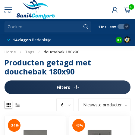
0
MENU
€
Incl. btw
14 dagen
Bedenktijd
Snelle &
8.9
Home
/
Tags
/
douchebak 180x90
Producten getagd met
douchebak 180x90
Filters
-34%
-43%