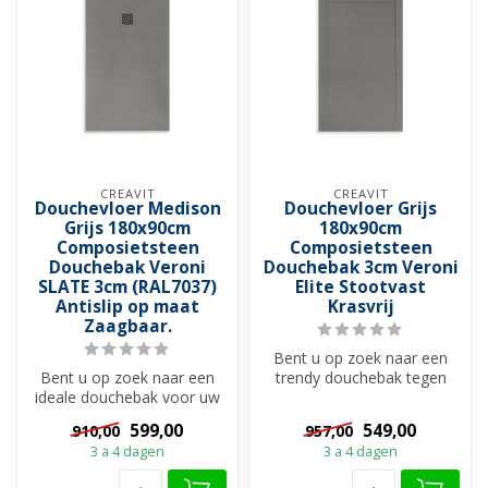
CREAVIT
CREAVIT
Douchevloer Medison
Douchevloer Grijs
Grijs 180x90cm
180x90cm
Composietsteen
Composietsteen
Douchebak Veroni
Douchebak 3cm Veroni
SLATE 3cm (RAL7037)
Elite Stootvast
Antislip op maat
Krasvrij
Zaagbaar.
Bent u op zoek naar een
Bent u op zoek naar een
trendy douchebak tegen
ideale douchebak voor uw
scherpste prijs? Bekijk dan
douchevloer?
deze ...
599,00
549,00
910,00
957,00
Douchebakken zijn ...
3 a 4 dagen
3 a 4 dagen