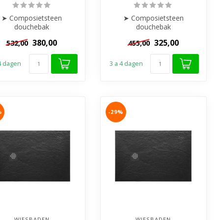
➤ Composietsteen
➤ Composietsteen
douchebak
douchebak
➤ Anti-slip
➤ Anti-slip
380,00
325,00
532,00
455,00
rasvrij & Stootbestendig
➤ Krasvrij & Stootbestendig
➤ Inkortba...
➤ Inkortba...
 4 dagen
3 a 4 dagen
%
-29%
WIESBADEN
WIESBADEN