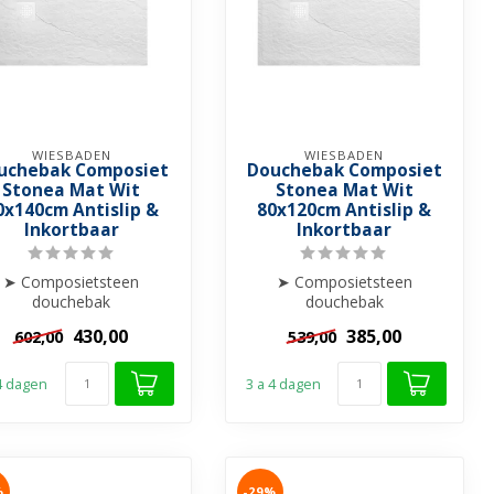
WIESBADEN
WIESBADEN
uchebak Composiet
Douchebak Composiet
Stonea Mat Wit
Stonea Mat Wit
0x140cm Antislip &
80x120cm Antislip &
Inkortbaar
Inkortbaar
➤ Composietsteen
➤ Composietsteen
douchebak
douchebak
➤ Anti-slip
➤ Anti-slip
430,00
385,00
602,00
539,00
rasvrij & Stootbestendig
➤ Krasvrij & Stootbestendig
➤ Inkortba...
➤ Inkortba...
 4 dagen
3 a 4 dagen
%
-29%