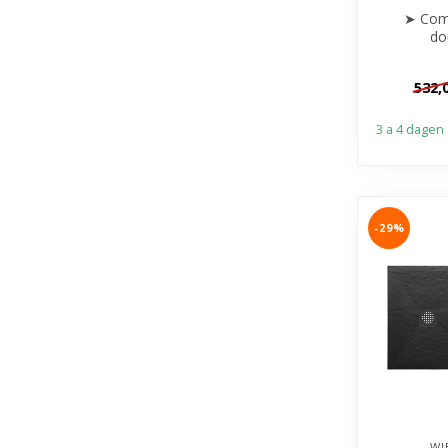
➤ Com
do
➤ 
➤ Krasvrij
532,
➤ I
3 a 4 dagen
-29%
WI