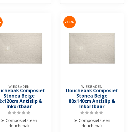
%
-29%
WIESBADEN
WIESBADEN
uchebak Composiet
Douchebak Composiet
Stonea Beige
Stonea Beige
0x120cm Antislip &
80x140cm Antislip &
Inkortbaar
Inkortbaar
➤ Composietsteen
➤ Composietsteen
douchebak
douchebak
➤ Anti-slip
➤ Anti-slip