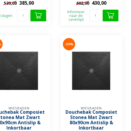
385,00
430,00
539,00
602,00
rasvrij & Stootbestendig
➤ Krasvrij & Stootbestendig
➤ Inkortba...
➤ Inkortba...
Informeer
 4 dagen
naar de
Levertijd
%
-29%
WIESBADEN
WIESBADEN
uchebak Composiet
Douchebak Composiet
Stonea Mat Zwart
Stonea Mat Zwart
0x90cm Antislip &
80x90cm Antislip &
Inkortbaar
Inkortbaar