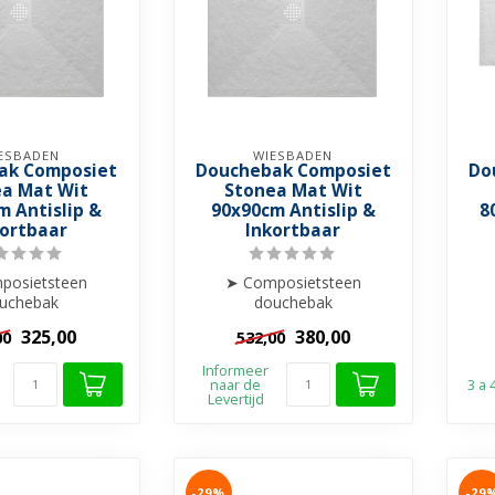
ESBADEN
WIESBADEN
ak Composiet
Douchebak Composiet
Do
a Mat Wit
Stonea Mat Wit
m Antislip &
90x90cm Antislip &
8
kortbaar
Inkortbaar
posietsteen
➤ Composietsteen
uchebak
douchebak
Anti-slip
➤ Anti-slip
325,00
380,00
00
532,00
 & Stootbestendig
➤ Krasvrij & Stootbestendig
➤ K
nkortba...
➤ Inkortba...
Informeer
naar de
3 a
Levertijd
-29%
-29