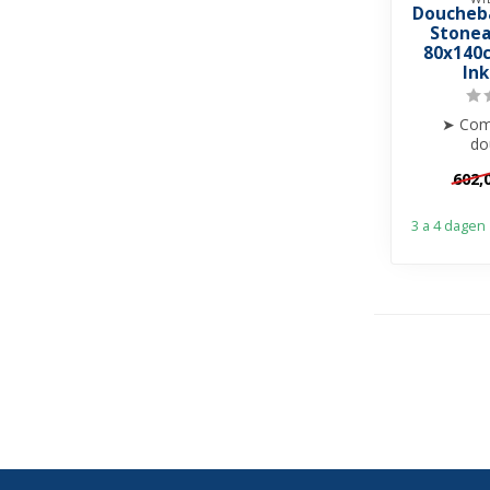
Doucheb
Stonea
80x140c
In
➤ Com
do
➤ 
602,
➤ Krasvrij
➤ I
3 a 4 dagen