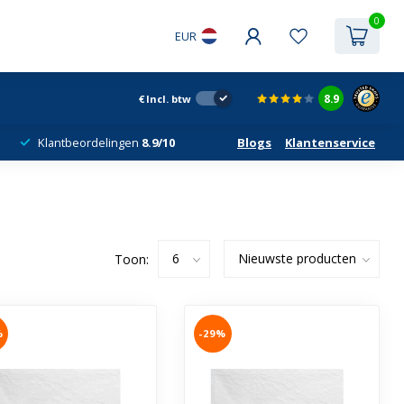
0
EUR
8.9
€
Incl. btw
Klantbeordelingen
8.9/10
Blogs
Klantenservice
Toon:
%
-29%