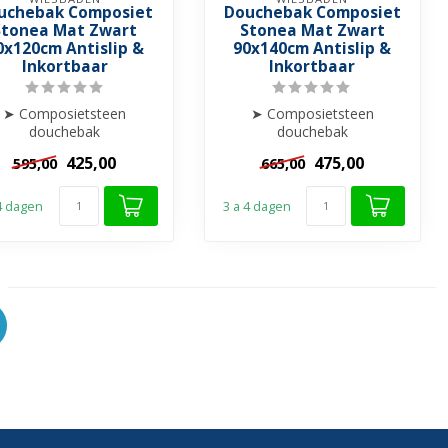
uchebak Composiet
Douchebak Composiet
Stonea Mat Zwart
Stonea Mat Zwart
0x120cm Antislip &
90x140cm Antislip &
Inkortbaar
Inkortbaar
➤ Composietsteen
➤ Composietsteen
douchebak
douchebak
➤ Anti-slip
➤ Anti-slip
425,00
475,00
595,00
665,00
rasvrij & Stootbestendig
➤ Krasvrij & Stootbestendig
➤ Inkortba...
➤ Inkortba...
 4 dagen
3 a 4 dagen