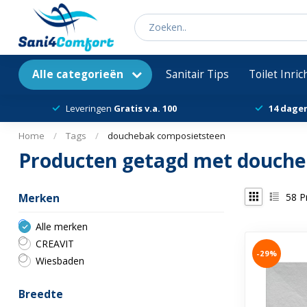
Alle categorieën
Sanitair Tips
Toilet Inri
Leveringen
Gratis v.a. 100
14 dage
Home
/
Tags
/
douchebak composietsteen
Producten getagd met douche
58
P
Merken
Alle merken
CREAVIT
-29%
Wiesbaden
Breedte