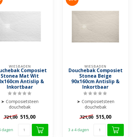
WIESBADEN
WIESBADEN
uchebak Composiet
Douchebak Composiet
Stonea Mat Wit
Stonea Beige
0x160cm Antislip &
90x160cm Antislip &
Inkortbaar
Inkortbaar
➤ Composietsteen
➤ Composietsteen
douchebak
douchebak
➤ Anti-slip
➤ Anti-slip
515,00
515,00
721,00
721,00
rasvrij & Stootbestendig
➤ Krasvrij & Stootbestendig
➤ Inkortba...
➤ Inkortba...
 4 dagen
3 a 4 dagen