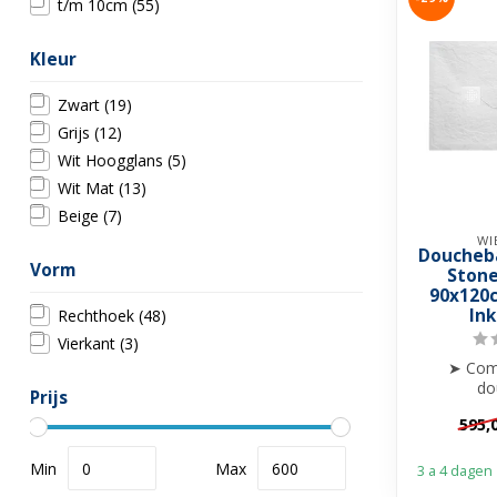
t/m 10cm
(55)
Kleur
Zwart
(19)
Grijs
(12)
Wit Hoogglans
(5)
Wit Mat
(13)
Beige
(7)
WI
Doucheb
Vorm
Stone
90x120c
In
Rechthoek
(48)
Vierkant
(3)
➤ Com
do
Prijs
➤ 
595,
➤ Krasvrij
➤ I
Min
Max
3 a 4 dagen