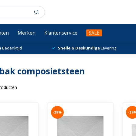
chten
Merken
Klantenservice
SALE
n
Bedenktijd
Snelle & Deskundige
Levering
bak composietsteen
roducten
-29%
-29