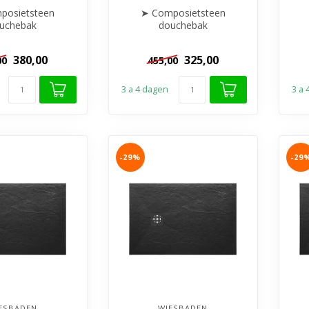
posietsteen
➤ Composietsteen
uchebak
douchebak
Anti-slip
➤ Anti-slip
 & Stootbestendig
➤ Krasvrij & Stootbestendig
380,00
325,00
00
455,00
nkortba...
➤ Inkortba...
➤ K
3 a 4 dagen
3 a
-29%
-29
ESBADEN
WIESBADEN