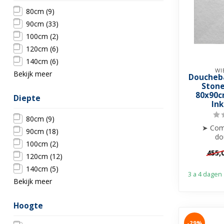
80cm
(9)
90cm
(33)
100cm
(2)
120cm
(6)
140cm
(6)
WI
Bekijk meer
Doucheb
Stone
80x90c
Diepte
In
80cm
(9)
➤ Com
90cm
(18)
do
100cm
(2)
➤ 
455,
➤ Krasvrij
120cm
(12)
➤ I
140cm
(5)
3 a 4 dagen
Bekijk meer
Hoogte
-29%