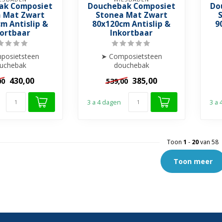
ak Composiet
Douchebak Composiet
Do
 Mat Zwart
Stonea Mat Zwart
m Antislip &
80x120cm Antislip &
9
kortbaar
Inkortbaar
posietsteen
➤ Composietsteen
uchebak
douchebak
Anti-slip
➤ Anti-slip
430,00
385,00
00
539,00
 & Stootbestendig
➤ Krasvrij & Stootbestendig
➤ K
nkortba...
➤ Inkortba...
3 a 4 dagen
3 a
Toon
1
-
20
van 58
Toon meer