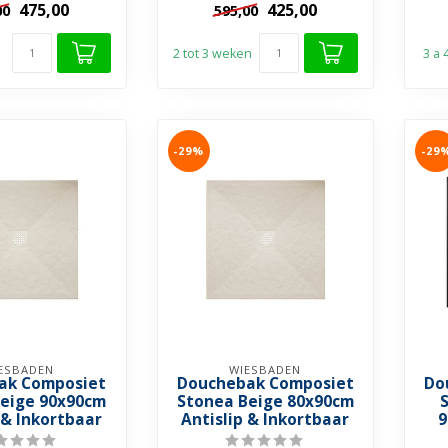
475,00
425,00
00
595,00
 & Stootbestendig
➤ Krasvrij & Stootbestendig
➤ K
nkortba...
➤ Inkortba...
2 tot 3 weken
3 a
-29%
-29
ESBADEN
WIESBADEN
ak Composiet
Douchebak Composiet
Do
Beige 90x90cm
Stonea Beige 80x90cm
 & Inkortbaar
Antislip & Inkortbaar
9