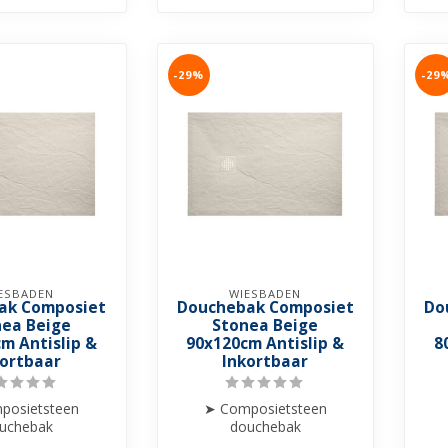
-29%
-29
ESBADEN
WIESBADEN
ak Composiet
Douchebak Composiet
Do
nea Beige
Stonea Beige
m Antislip &
90x120cm Antislip &
8
kortbaar
Inkortbaar
posietsteen
➤ Composietsteen
uchebak
douchebak
Anti-slip
➤ Anti-slip