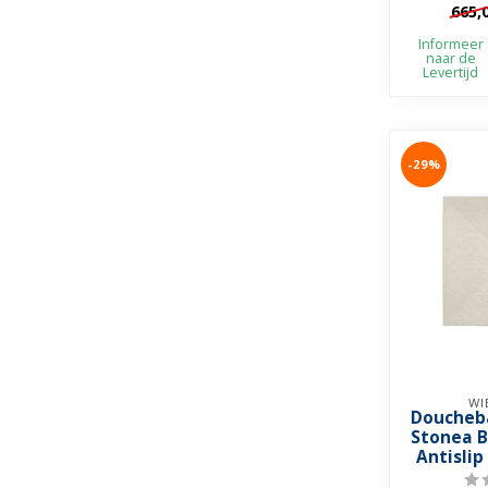
665,
➤ Krasvrij
➤ I
Informeer
naar de
Levertijd
-29%
WI
Doucheb
Stonea 
Antislip