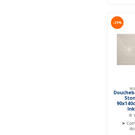
-29%
WI
Doucheb
Sto
90x140c
In
➤ Com
do
➤ 