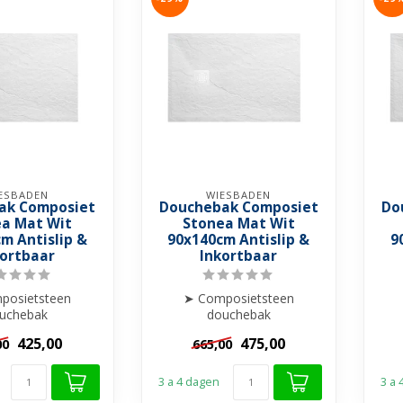
ESBADEN
WIESBADEN
ak Composiet
Douchebak Composiet
Do
a Mat Wit
Stonea Mat Wit
m Antislip &
90x140cm Antislip &
9
kortbaar
Inkortbaar
posietsteen
➤ Composietsteen
uchebak
douchebak
Anti-slip
➤ Anti-slip
425,00
475,00
00
665,00
 & Stootbestendig
➤ Krasvrij & Stootbestendig
➤ K
nkortba...
➤ Inkortba...
3 a 4 dagen
3 a