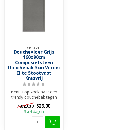
CREAVIT
Douchevloer Grijs
160x90cm
Composietsteen
Douchebak 3cm Veroni
Elite Stootvast
Krasvrij
Bent u op zoek naar een
trendy douchebak tegen
scherpste prijs? Bekijk dan
529,00
1.023,39
deze ...
3 a 4 dagen