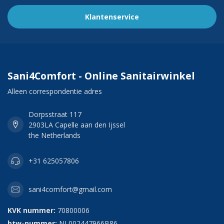
Klantenservice
Sani4Comfort - Online Sanitairwinkel
Alleen correspondentie adres
Dorpsstraat 117
2903LA Capelle aan den Ijssel
the Netherlands
+31 625057806
sani4comfort@gmail.com
KVK nummer:
70800006
btw-nummer:
NL002447966B86