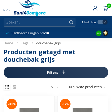
0
MENU
€
Incl. btw
Klantbeordelingen
8.9/10
8.9
Home
/
Tags
/
douchebak grijs
Producten getagd met
douchebak grijs
Filters
-33%
-37%