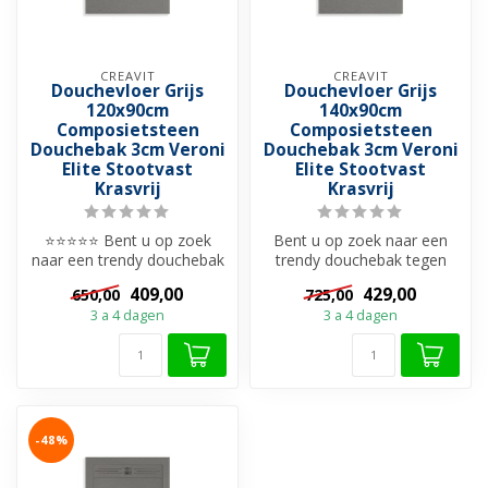
CREAVIT
CREAVIT
Douchevloer Grijs
Douchevloer Grijs
120x90cm
140x90cm
Composietsteen
Composietsteen
Douchebak 3cm Veroni
Douchebak 3cm Veroni
Elite Stootvast
Elite Stootvast
Krasvrij
Krasvrij
⭐⭐⭐⭐⭐ Bent u op zoek
Bent u op zoek naar een
naar een trendy douchebak
trendy douchebak tegen
tegen scherpste prijs?
scherpste prijs? Bekijk dan
409,00
429,00
650,00
725,00
Bekijk dan...
deze ...
3 a 4 dagen
3 a 4 dagen
-48%