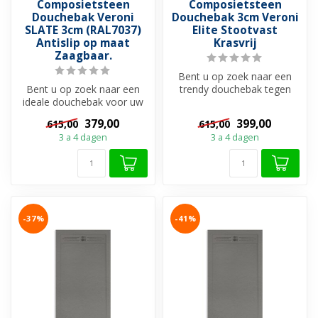
Composietsteen
Composietsteen
Douchebak Veroni
Douchebak 3cm Veroni
SLATE 3cm (RAL7037)
Elite Stootvast
Antislip op maat
Krasvrij
Zaagbaar.
Bent u op zoek naar een
Bent u op zoek naar een
trendy douchebak tegen
ideale douchebak voor uw
scherpste prijs? Bekijk dan
douchevloer?
deze ...
379,00
399,00
615,00
615,00
Douchebakken zijn ...
3 a 4 dagen
3 a 4 dagen
-37%
-41%