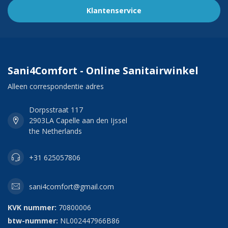
Klantenservice
Sani4Comfort - Online Sanitairwinkel
Alleen correspondentie adres
Dorpsstraat 117
2903LA Capelle aan den Ijssel
the Netherlands
+31 625057806
sani4comfort@gmail.com
KVK nummer:
70800006
btw-nummer:
NL002447966B86