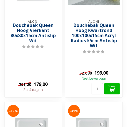
ALONI
ALONI
Douchebak Queen
Douchebak Queen
Hoog Vierkant
Hoog Kwartrond
80x80x15cm Antislip
100x100x15cm Acryl
Wit
Radius 55cm Antislip
Wit
199,00
327,90
Niet Leverbaar
179,00
261,20
3 a 4 dagen
-32%
-31%