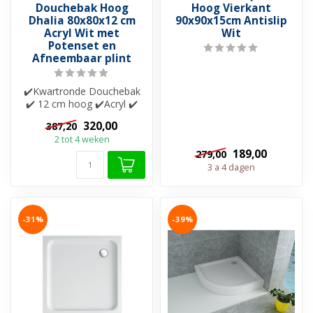
Douchebak Hoog
Hoog Vierkant
Dhalia 80x80x12 cm
90x90x15cm Antislip
Acryl Wit met
Wit
Potenset en
Afneembaar plint
✔️Kwartronde Douchebak
✔️ 12 cm hoog ✔️Acryl ✔️
Extra verstevigd ✔️Met
320,00
387,20
potenset ...
2 tot 4 weken
189,00
279,00
3 a 4 dagen
-31%
-39%