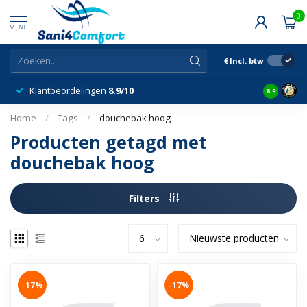
0
MENU
€
Incl. btw
Klantbeordelingen
8.9/10
8.9
Home
/
Tags
/
douchebak hoog
Producten getagd met
douchebak hoog
Filters
-17%
-17%