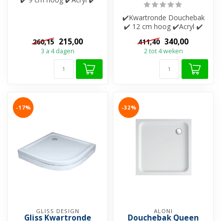
Extra verstevigd
✔️Kwartronde Douchebak
✔️ 12 cm hoog ✔️Acryl ✔️
Extra verstevigd ✔️Met
215,00
340,00
260,15
411,40
potenset ...
3 a 4 dagen
2 tot 4 weken
-17%
-32%
GLISS DESIGN
ALONI
Gliss Kwartronde
Douchebak Queen