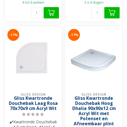
4 tot 6 weken
3 a 4 dagen
-17%
-17%
GLISS DESIGN
GLISS DESIGN
Gliss Kwartronde
Gliss Kwartronde
Douchebak Laag Rosa
Douchebak Hoog
70x70x9 cm Acryl Wit
Dhalia 90x90x12 cm
Acryl Wit met
Potenset en
✔️Kwartronde Douchebak
Afneembaar plint
✔️ 9 cm hoog ✔️Acryl ✔️