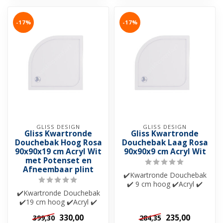
-17%
-17%
GLISS DESIGN
GLISS DESIGN
Gliss Kwartronde
Gliss Kwartronde
Douchebak Hoog Rosa
Douchebak Laag Rosa
90x90x19 cm Acryl Wit
90x90x9 cm Acryl Wit
met Potenset en
Afneembaar plint
✔️Kwartronde Douchebak
✔️ 9 cm hoog ✔️Acryl ✔️
✔️Kwartronde Douchebak
Extra verstevigd
✔️19 cm hoog ✔️Acryl ✔️
Extra verstevigd
330,00
235,00
399,30
284,35