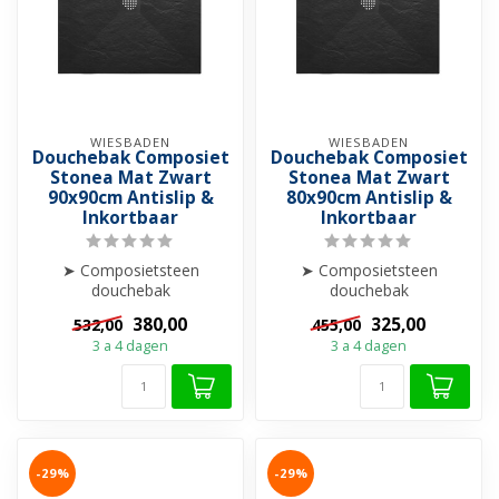
WIESBADEN
WIESBADEN
Douchebak Composiet
Douchebak Composiet
Stonea Mat Zwart
Stonea Mat Zwart
90x90cm Antislip &
80x90cm Antislip &
Inkortbaar
Inkortbaar
➤ Composietsteen
➤ Composietsteen
douchebak
douchebak
➤ Anti-slip
➤ Anti-slip
380,00
325,00
532,00
455,00
➤ Krasvrij & Stootbestendig
➤ Krasvrij & Stootbestendig
3 a 4 dagen
3 a 4 dagen
➤ Inkortba...
➤ Inkortba...
-29%
-29%