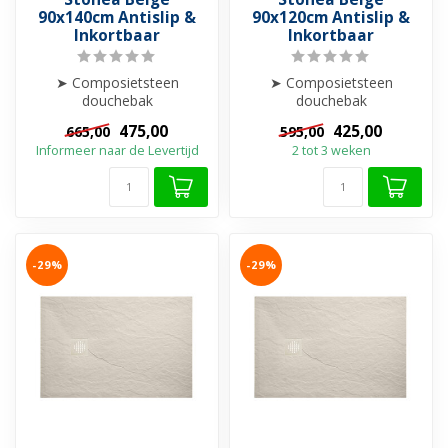
90x140cm Antislip &
90x120cm Antislip &
Inkortbaar
Inkortbaar
➤ Composietsteen
➤ Composietsteen
douchebak
douchebak
➤ Anti-slip
➤ Anti-slip
475,00
425,00
665,00
595,00
➤ Krasvrij & Stootbestendig
➤ Krasvrij & Stootbestendig
Informeer naar de Levertijd
2 tot 3 weken
➤ Inkortba...
➤ Inkortba...
-29%
-29%