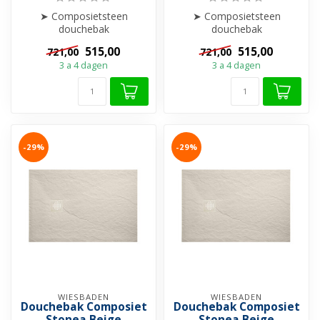
➤ Composietsteen
➤ Composietsteen
douchebak
douchebak
➤ Anti-slip
➤ Anti-slip
515,00
515,00
721,00
721,00
➤ Krasvrij & Stootbestendig
➤ Krasvrij & Stootbestendig
3 a 4 dagen
3 a 4 dagen
➤ Inkortba...
➤ Inkortba...
-29%
-29%
WIESBADEN
WIESBADEN
Douchebak Composiet
Douchebak Composiet
Stonea Beige
Stonea Beige