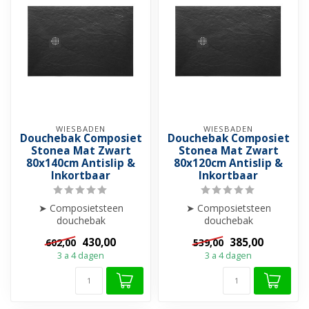
WIESBADEN
WIESBADEN
Douchebak Composiet
Douchebak Composiet
Stonea Mat Zwart
Stonea Mat Zwart
80x140cm Antislip &
80x120cm Antislip &
Inkortbaar
Inkortbaar
➤ Composietsteen
➤ Composietsteen
douchebak
douchebak
➤ Anti-slip
➤ Anti-slip
430,00
385,00
602,00
539,00
➤ Krasvrij & Stootbestendig
➤ Krasvrij & Stootbestendig
3 a 4 dagen
3 a 4 dagen
➤ Inkortba...
➤ Inkortba...