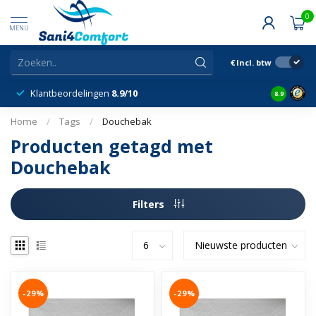
0
MENU
€
Incl. btw
Klantbeordelingen
8.9/10
8.9
Home
/
Tags
/
Douchebak
Producten getagd met
Douchebak
Filters
-29%
-29%