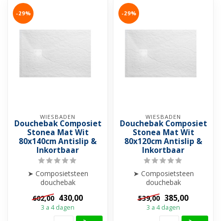
-29%
-29%
WIESBADEN
WIESBADEN
Douchebak Composiet
Douchebak Composiet
Stonea Mat Wit
Stonea Mat Wit
80x140cm Antislip &
80x120cm Antislip &
Inkortbaar
Inkortbaar
➤ Composietsteen
➤ Composietsteen
douchebak
douchebak
➤ Anti-slip
➤ Anti-slip
430,00
385,00
602,00
539,00
➤ Krasvrij & Stootbestendig
➤ Krasvrij & Stootbestendig
3 a 4 dagen
3 a 4 dagen
➤ Inkortba...
➤ Inkortba...