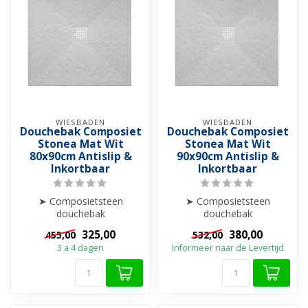
WIESBADEN
WIESBADEN
Douchebak Composiet
Douchebak Composiet
Stonea Mat Wit
Stonea Mat Wit
80x90cm Antislip &
90x90cm Antislip &
Inkortbaar
Inkortbaar
➤ Composietsteen
➤ Composietsteen
douchebak
douchebak
➤ Anti-slip
➤ Anti-slip
325,00
380,00
455,00
532,00
➤ Krasvrij & Stootbestendig
➤ Krasvrij & Stootbestendig
3 a 4 dagen
Informeer naar de Levertijd
➤ Inkortba...
➤ Inkortba...