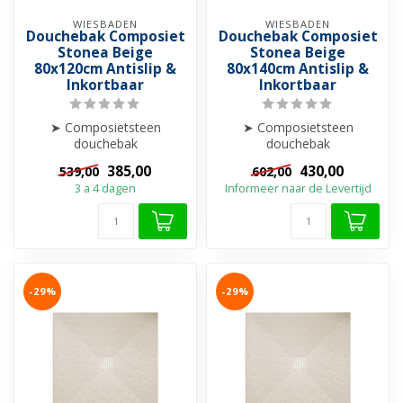
WIESBADEN
WIESBADEN
Douchebak Composiet
Douchebak Composiet
Stonea Beige
Stonea Beige
80x120cm Antislip &
80x140cm Antislip &
Inkortbaar
Inkortbaar
➤ Composietsteen
➤ Composietsteen
douchebak
douchebak
➤ Anti-slip
➤ Anti-slip
385,00
430,00
539,00
602,00
➤ Krasvrij & Stootbestendig
➤ Krasvrij & Stootbestendig
3 a 4 dagen
Informeer naar de Levertijd
➤ Inkortba...
➤ Inkortba...
-29%
-29%