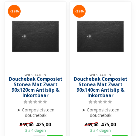
-29%
-29%
WIESBADEN
WIESBADEN
Douchebak Composiet
Douchebak Composiet
Stonea Mat Zwart
Stonea Mat Zwart
90x120cm Antislip &
90x140cm Antislip &
Inkortbaar
Inkortbaar
➤ Composietsteen
➤ Composietsteen
douchebak
douchebak
➤ Anti-slip
➤ Anti-slip
425,00
475,00
595,00
665,00
➤ Krasvrij & Stootbestendig
➤ Krasvrij & Stootbestendig
3 a 4 dagen
3 a 4 dagen
➤ Inkortba...
➤ Inkortba...