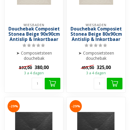
WIESBADEN
WIESBADEN
Douchebak Composiet
Douchebak Composiet
Stonea Beige 90x90cm
Stonea Beige 80x90cm
Antislip & Inkortbaar
Antislip & Inkortbaar
➤ Composietsteen
➤ Composietsteen
douchebak
douchebak
➤ Anti-slip
➤ Anti-slip
380,00
325,00
532,00
455,00
➤ Krasvrij & Stootbestendig
➤ Krasvrij & Stootbestendig
3 a 4 dagen
3 a 4 dagen
➤ Inkortba...
➤ Inkortba...
-29%
-29%