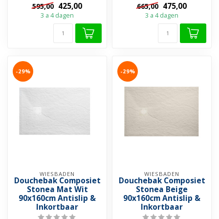
425,00
475,00
595,00
665,00
➤ Krasvrij & Stootbestendig
➤ Krasvrij & Stootbestendig
3 a 4 dagen
3 a 4 dagen
➤ Inkortba...
➤ Inkortba...
-29%
-29%
WIESBADEN
WIESBADEN
Douchebak Composiet
Douchebak Composiet
Stonea Mat Wit
Stonea Beige
90x160cm Antislip &
90x160cm Antislip &
Inkortbaar
Inkortbaar