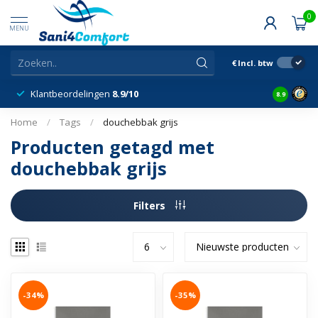
0
MENU
€
Incl. btw
Klantbeordelingen
8.9/10
8.9
Home
/
Tags
/
douchebbak grijs
Producten getagd met
douchebbak grijs
Filters
-34%
-35%