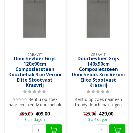
CREAVIT
CREAVIT
Douchevloer Grijs
Douchevloer Grijs
120x90cm
140x90cm
Composietsteen
Composietsteen
Douchebak 3cm Veroni
Douchebak 3cm Veroni
Elite Stootvast
Elite Stootvast
Krasvrij
Krasvrij
⭐⭐⭐⭐⭐ Bent u op zoek
Bent u op zoek naar een
naar een trendy douchebak
trendy douchebak tegen
tegen scherpste prijs?
scherpste prijs? Bekijk dan
409,00
429,00
650,00
725,00
Bekijk dan...
deze ...
3 a 4 dagen
3 a 4 dagen