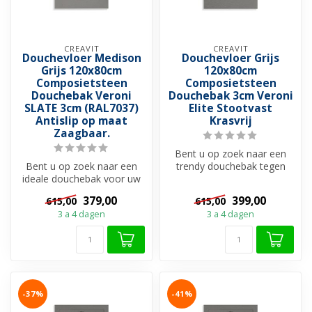
CREAVIT
CREAVIT
Douchevloer Medison
Douchevloer Grijs
Grijs 120x80cm
120x80cm
Composietsteen
Composietsteen
Douchebak Veroni
Douchebak 3cm Veroni
SLATE 3cm (RAL7037)
Elite Stootvast
Antislip op maat
Krasvrij
Zaagbaar.
Bent u op zoek naar een
Bent u op zoek naar een
trendy douchebak tegen
ideale douchebak voor uw
scherpste prijs? Bekijk dan
douchevloer?
deze ...
379,00
399,00
615,00
615,00
Douchebakken zijn ...
3 a 4 dagen
3 a 4 dagen
-37%
-41%