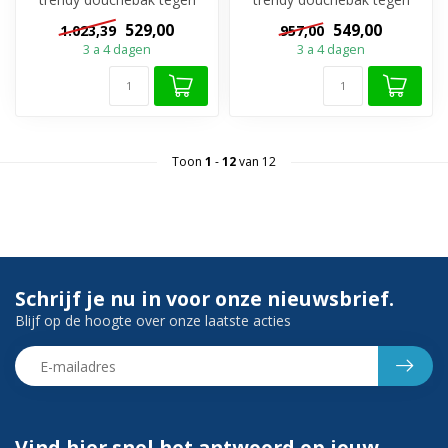
scherpste prijs? Bekijk dan
scherpste prijs? Bekijk dan
529,00
549,00
1.023,39
957,00
deze ...
deze ...
3 a 4 dagen
3 a 4 dagen
Toon
1
-
12
van 12
Schrijf je nu in voor onze nieuwsbrief.
Blijf op de hoogte over onze laatste acties
Vind hier snel het antwoord op jouw