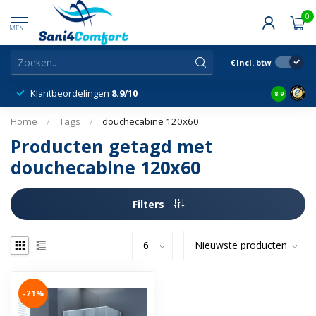
0
MENU
€
Incl. btw
Klantbeordelingen
8.9/10
8.9
Home
/
Tags
/
douchecabine 120x60
Producten getagd met
douchecabine 120x60
Filters
-21%