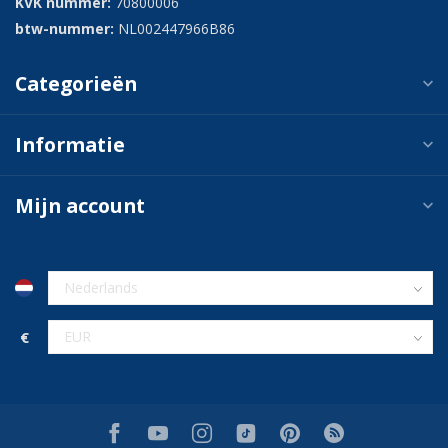
KVK nummer:
70800006
btw-nummer:
NL002447966B86
Categorieën
Informatie
Mijn account
€