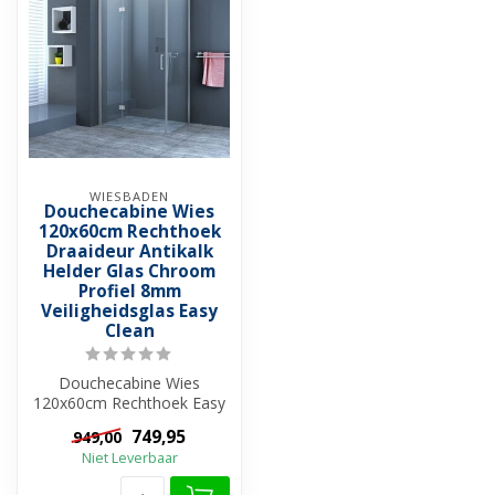
WIESBADEN
Douchecabine Wies
120x60cm Rechthoek
Draaideur Antikalk
Helder Glas Chroom
Profiel 8mm
Veiligheidsglas Easy
Clean
Douchecabine Wies
120x60cm Rechthoek Easy
Clean is een veilige,
749,95
949,00
hygiënische en e...
Niet Leverbaar