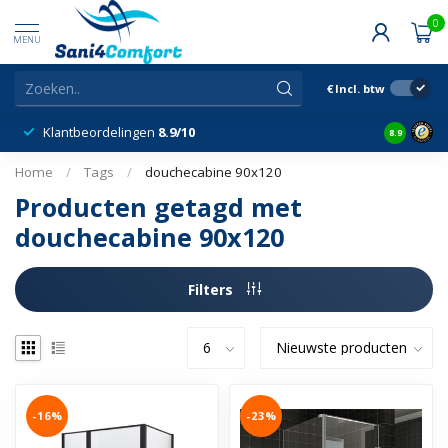
0
MENU
€
Incl. btw
Klantbeordelingen
8.9/10
8.9
Home
/
Tags
/
douchecabine 90x120
Producten getagd met
douchecabine 90x120
Filters
-16%
-23%