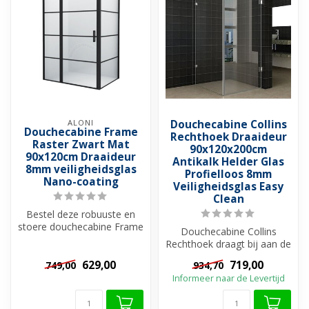
ALONI
Douchecabine Collins
Douchecabine Frame
Rechthoek Draaideur
Raster Zwart Mat
90x120x200cm
90x120cm Draaideur
Antikalk Helder Glas
8mm veiligheidsglas
Profielloos 8mm
Nano-coating
Veiligheidsglas Easy
Clean
Bestel deze robuuste en
stoere douchecabine Frame
Douchecabine Collins
met raster van het merk
Rechthoek draagt bij aan de
Aloni....
een comfortabele douche-
629,00
719,00
749,00
934,70
ervarin...
Informeer naar de Levertijd