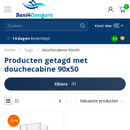
0
MENU
€
Incl. btw
14 dagen
Bedenktijd
Snelle &
8.9
Home
/
Tags
/
douchecabine 90x50
Producten getagd met
douchecabine 90x50
Filters
-23%