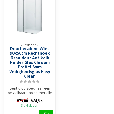
WIESBADEN
Douchecabine Wies
90x50cm Rechthoek
Draaideur Antikalk
Helder Glas Chroom
Profiel 8mm
Veiligheidsglas Easy
Clean
Bent u op zoek naar een
betaalbaar Cabine met alle
luxe en gebruiksgemak en
674,95
879,00
bove...
3 a 4 dagen