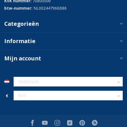
KVK nummer:
70800006
btw-nummer:
NL002447966B86
Categorieën
Informatie
Mijn account
€