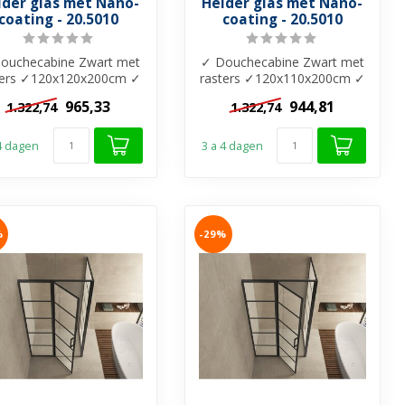
lder glas met Nano-
Helder glas met Nano-
coating - 20.5010
coating - 20.5010
ouchecabine Zwart met
✓ Douchecabine Zwart met
ters ✓120x120x200cm ✓
rasters ✓120x110x200cm ✓
m helder glas ✓ Nano-
8mm helder glas ✓ Nano-
965,33
944,81
1.322,74
1.322,74
coating...
coating...
 4 dagen
3 a 4 dagen
%
-29%