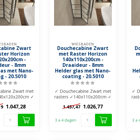
ESBADEN
WIESBADEN
abine Zwart
Douchecabine Zwart
D
ster Horizon
met Raster Horizon
m
20x200cm -
140x110x200cm -
deur - 8mm
Draaideur - 8mm
las met Nano-
Helder glas met Nano-
He
g - 20.5010
coating - 20.5010
abine Zwart met
✓ Douchecabine Zwart met
✓ D
140x120x200cm ✓
rasters ✓140x110x200cm ✓
ras
r glas ✓ Nano-
8mm helder glas ✓ Nano-
8m
1.047,28
1.026,77
19
1.437,47
oating...
coating...
3 a 4 dagen
3 a