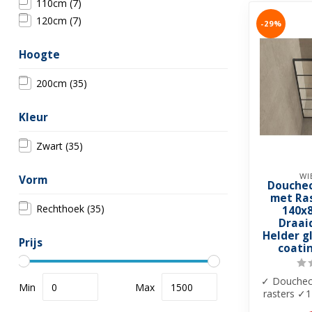
110cm
(7)
120cm
(7)
-29%
Hoogte
200cm
(35)
Kleur
Zwart
(35)
WI
Vorm
Douchec
met Ra
Rechthoek
(35)
140x
Draai
Helder g
Prijs
coatin
✓ Douchec
Min
Max
rasters ✓
8mm helde