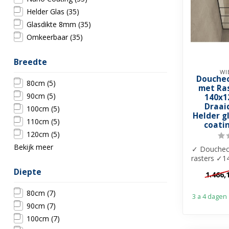
Helder Glas
(35)
Glasdikte 8mm
(35)
Omkeerbaar
(35)
Breedte
WI
Douchec
80cm
(5)
met Ra
90cm
(5)
140x1
Draai
100cm
(5)
Helder g
110cm
(5)
coatin
120cm
(5)
Bekijk meer
✓ Douchec
rasters ✓
8mm helde
Diepte
1.466,
c
80cm
(7)
3 a 4 dagen
90cm
(7)
100cm
(7)