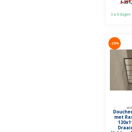
1.351
co
3 a 4 dagen
-29%
WI
Douchec
met Ra
130x1
Draai