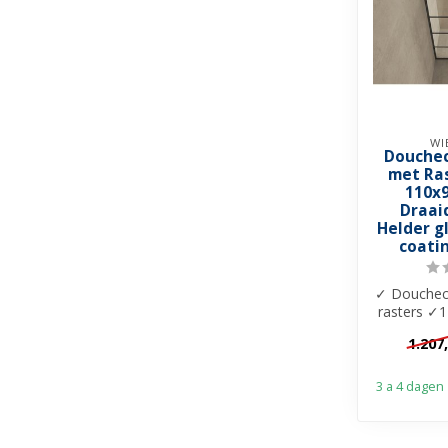
WI
Douchec
met Ra
110x
Draai
Helder g
coatin
✓ Douchec
rasters ✓
8mm helde
1.207
co
3 a 4 dagen