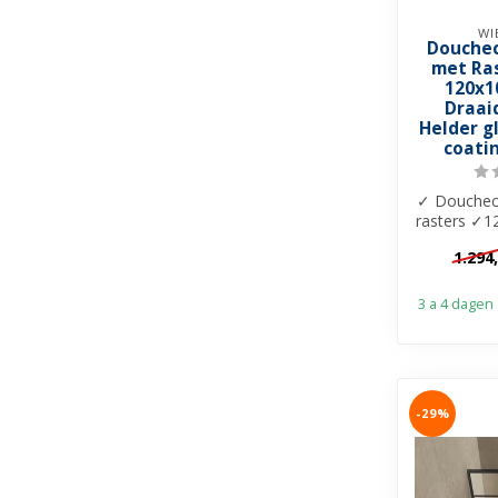
WI
Douchec
met Ra
120x1
Draai
Helder g
coatin
✓ Douchec
rasters ✓
8mm helde
1.294
c
3 a 4 dagen
-29%