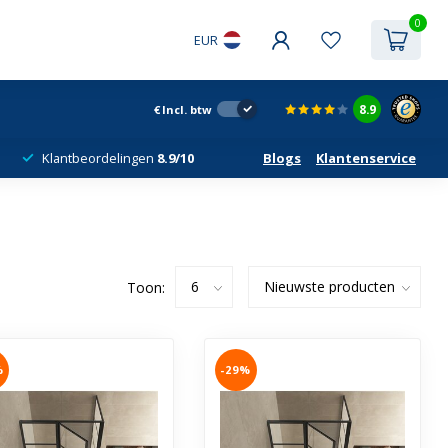
0
EUR
8.9
€
Incl. btw
Klantbeordelingen
8.9/10
Blogs
Klantenservice
Toon:
%
-29%