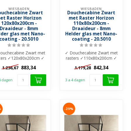
WIESBADEN
WIESBADEN
ouchecabine Zwart
Douchecabine Zwart
et Raster Horizon
met Raster Horizon
120x80x200cm -
110x80x200cm -
Draaideur - 8mm
Draaideur - 8mm
lder glas met Nano-
Helder glas met Nano-
coating - 20.5010
coating - 20.5010
ouchecabine Zwart met
✓ Douchecabine Zwart met
sters ✓120x80x200cm ✓
rasters ✓110x80x200cm ✓
m helder glas ✓ Nano-
8mm helder glas ✓ Nano-
883,34
842,34
1.236,67
1.179,28
coating ...
coating ...
 4 dagen
3 a 4 dagen
%
-29%