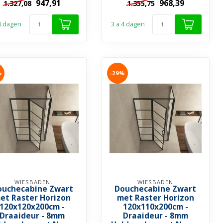
947,91
968,39
1.327,08
1.355,75
coating ...
coating...
 4 dagen
3 a 4 dagen
%
-29%
WIESBADEN
WIESBADEN
ouchecabine Zwart
Douchecabine Zwart
et Raster Horizon
met Raster Horizon
120x120x200cm -
120x110x200cm -
Draaideur - 8mm
Draaideur - 8mm