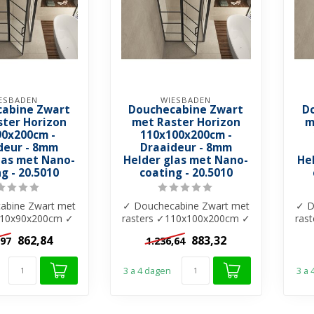
ESBADEN
WIESBADEN
abine Zwart
Douchecabine Zwart
D
ster Horizon
met Raster Horizon
m
90x200cm -
110x100x200cm -
deur - 8mm
Draaideur - 8mm
las met Nano-
Helder glas met Nano-
He
g - 20.5010
coating - 20.5010
abine Zwart met
✓ Douchecabine Zwart met
✓ D
110x90x200cm ✓
rasters ✓110x100x200cm ✓
ras
r glas ✓ Nano-
8mm helder glas ✓ Nano-
8m
862,84
883,32
,97
1.236,64
ating ...
coating...
3 a 4 dagen
3 a