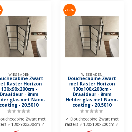
%
-29%
WIESBADEN
WIESBADEN
ouchecabine Zwart
Douchecabine Zwart
et Raster Horizon
met Raster Horizon
130x90x200cm -
130x100x200cm -
Draaideur - 8mm
Draaideur - 8mm
lder glas met Nano-
Helder glas met Nano-
coating - 20.5010
coating - 20.5010
ouchecabine Zwart met
✓ Douchecabine Zwart met
sters ✓130x90x200cm ✓
rasters ✓130x100x200cm ✓
m helder glas ✓ Nano-
8mm helder glas ✓ Nano-