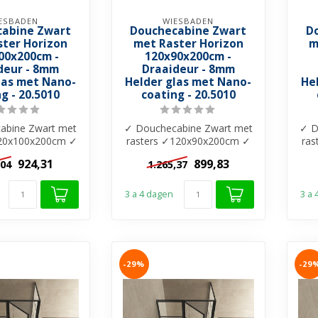
ESBADEN
WIESBADEN
abine Zwart
Douchecabine Zwart
D
ster Horizon
met Raster Horizon
m
00x200cm -
120x90x200cm -
deur - 8mm
Draaideur - 8mm
las met Nano-
Helder glas met Nano-
He
g - 20.5010
coating - 20.5010
abine Zwart met
✓ Douchecabine Zwart met
✓ D
120x100x200cm ✓
rasters ✓120x90x200cm ✓
ra
r glas ✓ Nano-
8mm helder glas ✓ Nano-
8m
924,31
899,83
,04
1.265,37
oating...
coating ...
3 a 4 dagen
3 a
-29%
-29