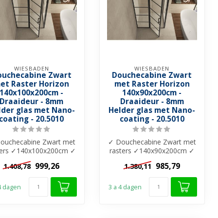
WIESBADEN
WIESBADEN
ouchecabine Zwart
Douchecabine Zwart
et Raster Horizon
met Raster Horizon
140x100x200cm -
140x90x200cm -
Draaideur - 8mm
Draaideur - 8mm
lder glas met Nano-
Helder glas met Nano-
coating - 20.5010
coating - 20.5010
ouchecabine Zwart met
✓ Douchecabine Zwart met
ters ✓140x100x200cm ✓
rasters ✓140x90x200cm ✓
m helder glas ✓ Nano-
8mm helder glas ✓ Nano-
999,26
985,79
1.408,78
1.380,11
coating...
coating ...
 4 dagen
3 a 4 dagen