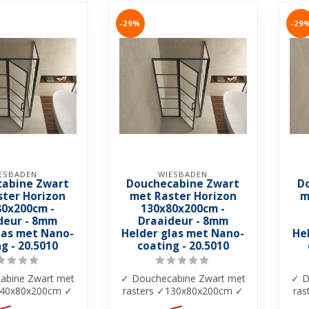
-29%
-29
ESBADEN
WIESBADEN
abine Zwart
Douchecabine Zwart
D
ster Horizon
met Raster Horizon
m
80x200cm -
130x80x200cm -
deur - 8mm
Draaideur - 8mm
las met Nano-
Helder glas met Nano-
He
g - 20.5010
coating - 20.5010
abine Zwart met
✓ Douchecabine Zwart met
✓ D
140x80x200cm ✓
rasters ✓130x80x200cm ✓
ra
r glas ✓ Nano-
8mm helder glas ✓ Nano-
8m