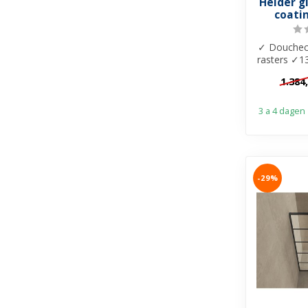
Helder g
coatin
✓ Douchec
rasters ✓
8mm helde
1.384
c
3 a 4 dagen
-29%