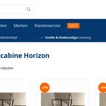
chten
Merken
Klantenservice
SALE
n
Bedenktijd
Snelle & Deskundige
Levering
cabine Horizon
roducten
-29%
-29