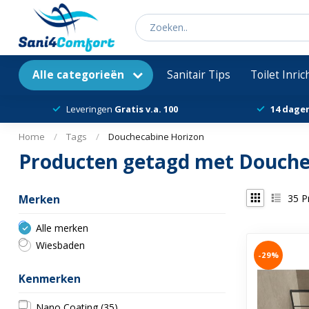
Alle categorieën
Sanitair Tips
Toilet Inri
Leveringen
Gratis v.a. 100
14 dage
Home
/
Tags
/
Douchecabine Horizon
Producten getagd met Douche
35
P
Merken
Alle merken
Wiesbaden
-29%
Kenmerken
Nano Coating
(35)