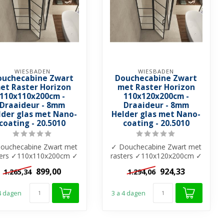
WIESBADEN
WIESBADEN
ouchecabine Zwart
Douchecabine Zwart
et Raster Horizon
met Raster Horizon
110x110x200cm -
110x120x200cm -
Draaideur - 8mm
Draaideur - 8mm
lder glas met Nano-
Helder glas met Nano-
coating - 20.5010
coating - 20.5010
ouchecabine Zwart met
✓ Douchecabine Zwart met
ters ✓110x110x200cm ✓
rasters ✓110x120x200cm ✓
m helder glas ✓ Nano-
8mm helder glas ✓ Nano-
899,00
924,33
1.265,34
1.294,06
coating...
coating...
 4 dagen
3 a 4 dagen