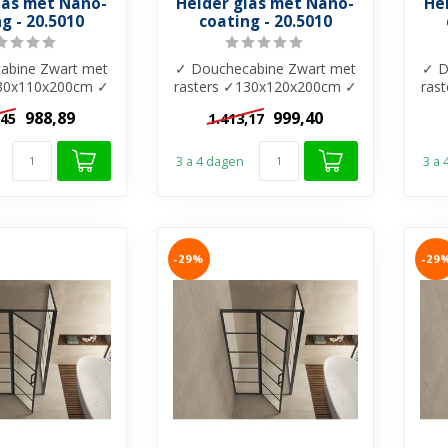
las met Nano-
Helder glas met Nano-
He
g - 20.5010
coating - 20.5010
abine Zwart met
✓ Douchecabine Zwart met
✓ D
130x110x200cm ✓
rasters ✓130x120x200cm ✓
ras
r glas ✓ Nano-
8mm helder glas ✓ Nano-
8m
988,89
999,40
,45
1.413,17
oating...
coating...
3 a 4 dagen
3 a
-29%
-29