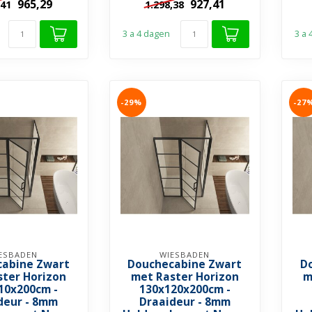
965,29
927,41
,41
1.298,38
ating ...
coating ...
3 a 4 dagen
3 a
-29%
-27
ESBADEN
WIESBADEN
abine Zwart
Douchecabine Zwart
D
ster Horizon
met Raster Horizon
m
10x200cm -
130x120x200cm -
deur - 8mm
Draaideur - 8mm