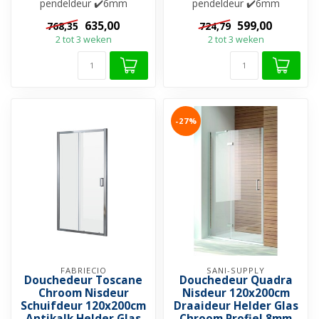
pendeldeur ✔️6mm
pendeldeur ✔️6mm
Veiligheidsglas ✔️Helderglas
Veiligheidsglas ✔️Helderglas
635,00
599,00
768,35
724,79
✔️Nano-coating ✔...
✔️Nano-coating ✔...
2 tot 3 weken
2 tot 3 weken
-27%
FABRIECIO
SANI-SUPPLY
Douchedeur Toscane
Douchedeur Quadra
Chroom Nisdeur
Nisdeur 120x200cm
Schuifdeur 120x200cm
Draaideur Helder Glas
Antikalk Helder Glas
Chroom Profiel 8mm