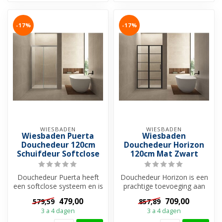
-17%
-17%
WIESBADEN
WIESBADEN
Wiesbaden Puerta
Wiesbaden
Douchedeur 120cm
Douchedeur Horizon
Schuifdeur Softclose
120cm Mat Zwart
Douchedeur Puerta heeft
Douchedeur Horizon is een
een softclose systeem en is
prachtige toevoeging aan
het laatste stuk
uw badkamer. Met zijn
479,00
709,00
579,59
857,89
zelfremmend...
moderne...
3 a 4 dagen
3 a 4 dagen