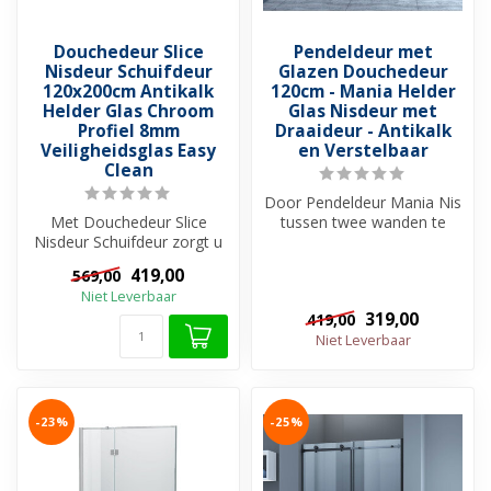
Douchedeur Slice
Pendeldeur met
Nisdeur Schuifdeur
Glazen Douchedeur
120x200cm Antikalk
120cm - Mania Helder
Helder Glas Chroom
Glas Nisdeur met
Profiel 8mm
Draaideur - Antikalk
Veiligheidsglas Easy
en Verstelbaar
Clean
Door Pendeldeur Mania Nis
Met Douchedeur Slice
tussen twee wanden te
Nisdeur Schuifdeur zorgt u
plaatsen wordt er van een
voor een stijlvolle afwerking
nis ee...
419,00
569,00
va...
Niet Leverbaar
319,00
419,00
Niet Leverbaar
-23%
-25%