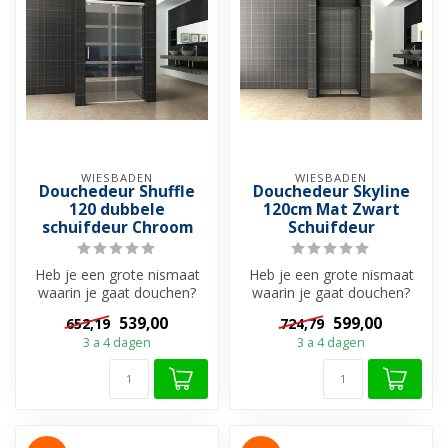
WIESBADEN
WIESBADEN
Douchedeur Shuffle
Douchedeur Skyline
120 dubbele
120cm Mat Zwart
schuifdeur Chroom
Schuifdeur
Heb je een grote nismaat
Heb je een grote nismaat
waarin je gaat douchen?
waarin je gaat douchen?
Dan is deze 2-delige
Dan is deze 2-delige
539,00
599,00
652,19
724,79
schuifdeur...
schuifdeur...
3 a 4 dagen
3 a 4 dagen