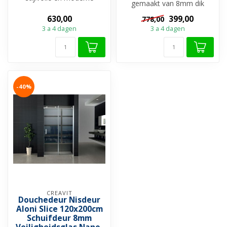
gemaakt van 8mm dik
douchedeur met een zwart
veiligheidsglas met anti-kalk
alumini...
630,00
399,00
778,00
laag. D...
3 a 4 dagen
3 a 4 dagen
-40%
CREAVIT
Douchedeur Nisdeur
Aloni Slice 120x200cm
Schuifdeur 8mm