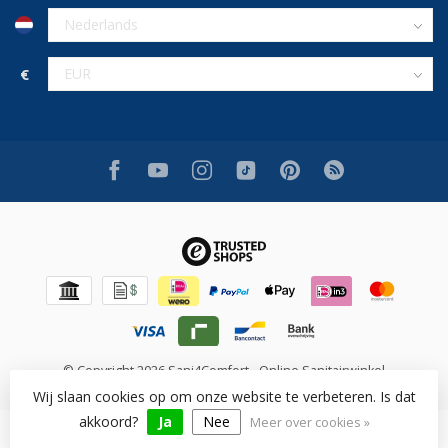
€
© Copyright 2026 Sani4Comfort - Online Sanitairwinkel
Wij slaan cookies op om onze website te verbeteren. Is dat
akkoord?
Ja
Nee
Meer over cookies »
Beoordeling op [review_system] voor [shop_name]: [rating]/10
([num_rating] beoordelingen)