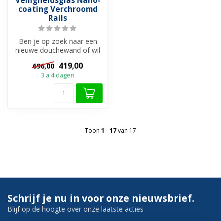
Veiligheidsglas Nano-
coating Verchroomd
Rails
Ben je op zoek naar een
nieuwe douchewand of wil
je je huidige glazen wand
419,00
696,00
verva...
3 a 4 dagen
Toon
1
-
17
van 17
Schrijf je nu in voor onze nieuwsbrief.
Blijf op de hoogte over onze laatste acties