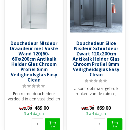
Douchedeur Nisdeur
Douchedeur Slice
Draaideur met Vaste
Nisdeur Schuifdeur
Wand 120(60-
Zwart 120x200cm
60)x200cm Antikalk
Antikalk Helder Glas
Helder Glas Chroom
Chroom Profiel 8mm
Profiel 8mm
Veiligheidsglas Easy
Veiligheidsglas Easy
Clean
Clean
U kunt optimaal gebruik
Een ruime douchedeur
maken van de ruimte,
verdeeld in een vast deel en
omdat u geen rekening
een draaiend deel om de
hoeft te houd...
489,00
669,00
639,00
889,00
douche...
3 a 4 dagen
3 a 4 dagen