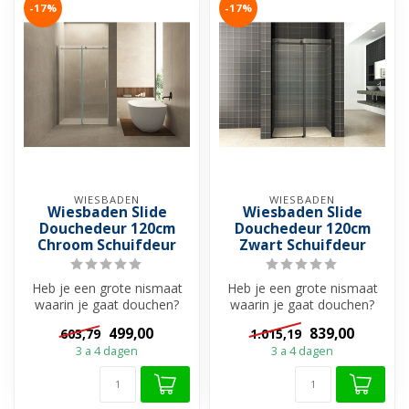
-17%
-17%
WIESBADEN
WIESBADEN
Wiesbaden Slide
Wiesbaden Slide
Douchedeur 120cm
Douchedeur 120cm
Chroom Schuifdeur
Zwart Schuifdeur
Heb je een grote nismaat
Heb je een grote nismaat
waarin je gaat douchen?
waarin je gaat douchen?
Dan is deze schuifdeur een
Dan is deze 2-delige
499,00
839,00
603,79
1.015,19
mooi...
schuifdeur...
3 a 4 dagen
3 a 4 dagen