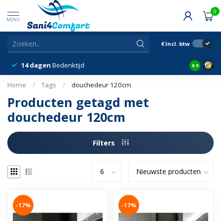
0
MENU
€
Incl. btw
14 dagen
Bedenktijd
Snelle &
8.9
Home
/
Tags
/
douchedeur 120cm
Producten getagd met
douchedeur 120cm
Filters
-17%
-17%