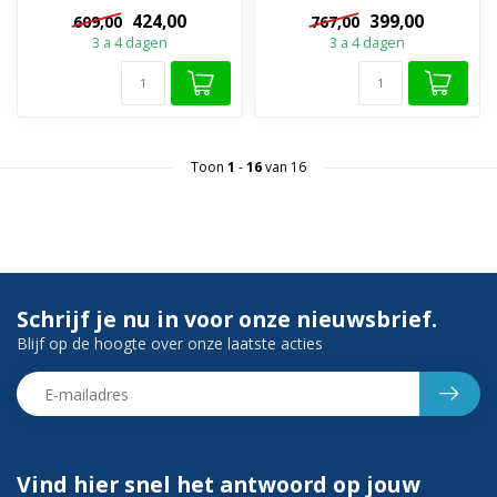
veiligheidsglas met anti-kalk
verva...
424,00
399,00
609,00
767,00
laag. D...
3 a 4 dagen
3 a 4 dagen
Toon
1
-
16
van 16
Schrijf je nu in voor onze nieuwsbrief.
Blijf op de hoogte over onze laatste acties
Vind hier snel het antwoord op jouw