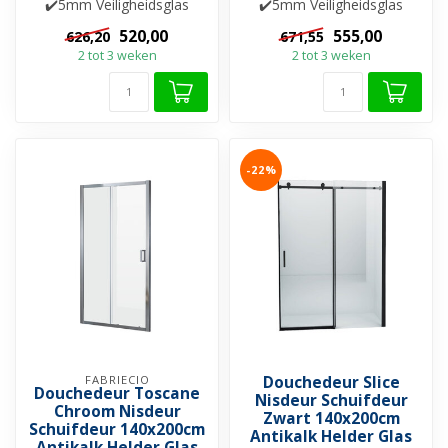
✔️5mm Veiligheidsglas
✔️5mm Veiligheidsglas
✔️Helderglas ✔️Nano-
✔️Helderglas ✔️Nano-
520,00
555,00
626,20
671,55
coating ✔️Besch...
coating ✔️Besch...
2 tot 3 weken
2 tot 3 weken
-22%
FABRIECIO
Douchedeur Slice
Douchedeur Toscane
Nisdeur Schuifdeur
Chroom Nisdeur
Zwart 140x200cm
Schuifdeur 140x200cm
Antikalk Helder Glas
Antikalk Helder Glas