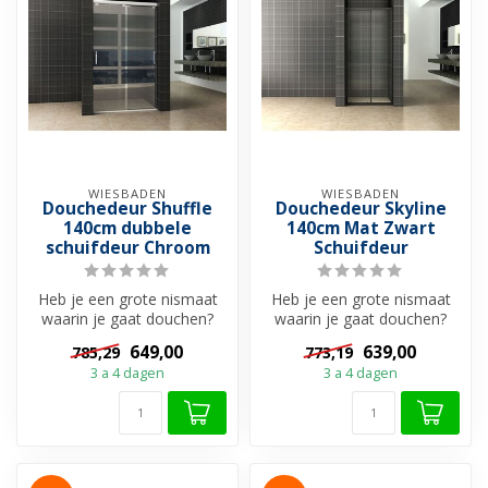
WIESBADEN
WIESBADEN
Douchedeur Shuffle
Douchedeur Skyline
140cm dubbele
140cm Mat Zwart
schuifdeur Chroom
Schuifdeur
Heb je een grote nismaat
Heb je een grote nismaat
waarin je gaat douchen?
waarin je gaat douchen?
Dan is deze 2-delige
Dan is deze 2-delige
649,00
639,00
785,29
773,19
schuifdeur...
schuifdeur...
3 a 4 dagen
3 a 4 dagen