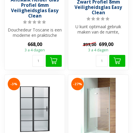
Zwart Profiel 8mm
Profiel 6mm
Veiligheidsglas Easy
Veiligheidsglas Easy
Clean
Clean
U kunt optimaal gebruik
Douchedeur Toscane is een
maken van de ruimte,
moderne en praktische
omdat u geen rekening
nisduer met een
hoeft te houd...
668,00
699,00
899,00
verchroomd alumi...
3 a 4 dagen
3 a 4 dagen
-3%
-27%