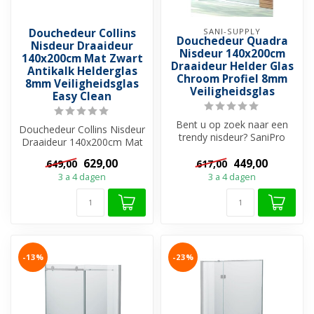
Douchedeur Collins
SANI-SUPPLY
Douchedeur Quadra
Nisdeur Draaideur
Nisdeur 140x200cm
140x200cm Mat Zwart
Draaideur Helder Glas
Antikalk Helderglas
Chroom Profiel 8mm
8mm Veiligheidsglas
Veiligheidsglas
Easy Clean
Bent u op zoek naar een
Douchedeur Collins Nisdeur
trendy nisdeur? SaniPro
Draaideur 140x200cm Mat
heeft ruime keuze aan
Zwart is een deur die naar
douchedeur...
629,00
449,00
649,00
617,00
li...
3 a 4 dagen
3 a 4 dagen
-13%
-23%