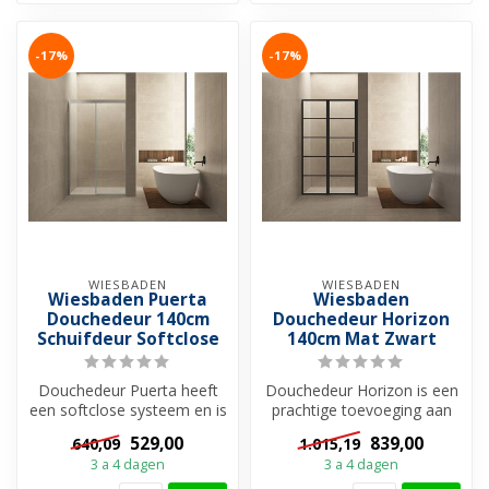
-17%
-17%
WIESBADEN
WIESBADEN
Wiesbaden Puerta
Wiesbaden
Douchedeur 140cm
Douchedeur Horizon
Schuifdeur Softclose
140cm Mat Zwart
Douchedeur Puerta heeft
Douchedeur Horizon is een
een softclose systeem en is
prachtige toevoeging aan
het laatste stuk
uw badkamer. Met zijn
529,00
839,00
640,09
1.015,19
zelfremmend...
moderne...
3 a 4 dagen
3 a 4 dagen