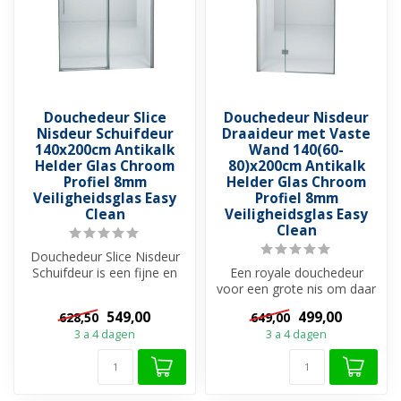
Douchedeur Slice
Douchedeur Nisdeur
Nisdeur Schuifdeur
Draaideur met Vaste
140x200cm Antikalk
Wand 140(60-
Helder Glas Chroom
80)x200cm Antikalk
Profiel 8mm
Helder Glas Chroom
Veiligheidsglas Easy
Profiel 8mm
Clean
Veiligheidsglas Easy
Clean
Douchedeur Slice Nisdeur
Schuifdeur is een fijne en
Een royale douchedeur
brede douchedeur
voor een grote nis om daar
waarmee u v...
de douche op een mooie
549,00
499,00
628,50
649,00
manier i...
3 a 4 dagen
3 a 4 dagen