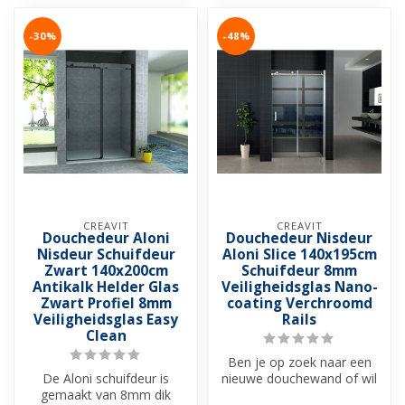
-30%
-48%
CREAVIT
CREAVIT
Douchedeur Aloni
Douchedeur Nisdeur
Nisdeur Schuifdeur
Aloni Slice 140x195cm
Zwart 140x200cm
Schuifdeur 8mm
Antikalk Helder Glas
Veiligheidsglas Nano-
Zwart Profiel 8mm
coating Verchroomd
Veiligheidsglas Easy
Rails
Clean
Ben je op zoek naar een
De Aloni schuifdeur is
nieuwe douchewand of wil
gemaakt van 8mm dik
je je huidige glazen wand