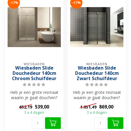
-17%
-17%
WIESBADEN
WIESBADEN
Wiesbaden Slide
Wiesbaden Slide
Douchedeur 140cm
Douchedeur 140cm
Chroom Schuifdeur
Zwart Schuifdeur
Heb je een grote nismaat
Heb je een grote nismaat
waarin je gaat douchen?
waarin je gaat douchen?
Dan is deze schuifdeur een
Dan is deze 2-delige
539,00
869,00
652,19
1.051,49
mooi...
schuifdeur...
3 a 4 dagen
3 a 4 dagen