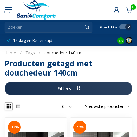
0
MENU
€
Incl. btw
14 dagen
Bedenktijd
Snelle &
8.9
Home
/
Tags
/
douchedeur 140cm
Producten getagd met
douchedeur 140cm
Filters
-17%
-17%