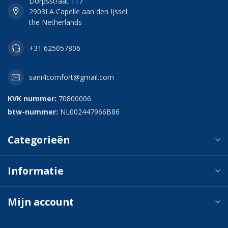
Dorpsstraat 117
2903LA Capelle aan den Ijssel
the Netherlands
+31 625057806
sani4comfort@gmail.com
KVK nummer:
70800006
btw-nummer:
NL002447966B86
Categorieën
Informatie
Mijn account