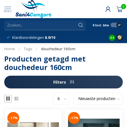
0
MENU
€
Incl. btw
Klantbeordelingen
8.9/10
8.9
Home
/
Tags
/
douchedeur 160cm
Producten getagd met
douchedeur 160cm
Filters
-17%
-17%