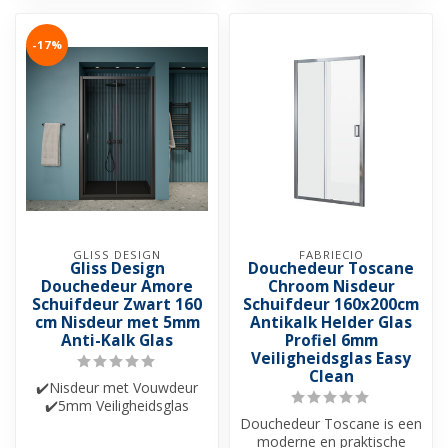
-17%
GLISS DESIGN
FABRIECIO
Gliss Design
Douchedeur Toscane
Douchedeur Amore
Chroom Nisdeur
Schuifdeur Zwart 160
Schuifdeur 160x200cm
cm Nisdeur met 5mm
Antikalk Helder Glas
Anti-Kalk Glas
Profiel 6mm
Veiligheidsglas Easy
Clean
✔️Nisdeur met Vouwdeur
✔️5mm Veiligheidsglas
✔️Helderglas ✔️Nano-
Douchedeur Toscane is een
coating ✔️Besch...
moderne en praktische