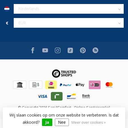
€
© Copyright 2026 Sani4Comfort - Online Sanitairwinkel
Wij slaan cookies op om onze website te verbeteren. Is dat
akkoord?
Ja
Nee
Meer over cookies »
Beoordeling op [review_system] voor [shop_name]: [rating]/10