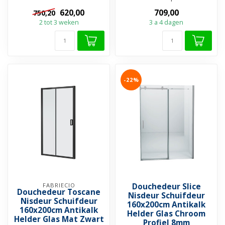
nisduer met een
620,00
709,00
750,20
verchroomd alumi...
2 tot 3 weken
3 a 4 dagen
-22%
FABRIECIO
Douchedeur Slice
Douchedeur Toscane
Nisdeur Schuifdeur
Nisdeur Schuifdeur
160x200cm Antikalk
160x200cm Antikalk
Helder Glas Chroom
Helder Glas Mat Zwart
Profiel 8mm