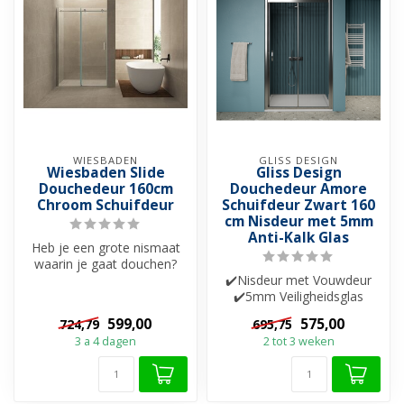
WIESBADEN
GLISS DESIGN
Wiesbaden Slide
Gliss Design
Douchedeur 160cm
Douchedeur Amore
Chroom Schuifdeur
Schuifdeur Zwart 160
cm Nisdeur met 5mm
Anti-Kalk Glas
Heb je een grote nismaat
waarin je gaat douchen?
Dan is deze schuifdeur een
✔️Nisdeur met Vouwdeur
mooi...
✔️5mm Veiligheidsglas
✔️Helderglas ✔️Nano-
599,00
575,00
724,79
695,75
coating ✔️Besch...
3 a 4 dagen
2 tot 3 weken