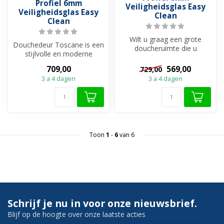
Profiel 6mm
Veiligheidsglas Easy
Veiligheidsglas Easy
Clean
Clean
Wilt u graag een grote
Douchedeur Toscane is een
doucheruimte die u
stijlvolle en moderne
gemakkelijk kunt afsluiten?
douchedeur met een zwart
Dan is de ...
709,00
569,00
729,00
alumini...
3 a 4 dagen
3 a 4 dagen
Toon
1
-
6
van 6
Schrijf je nu in voor onze nieuwsbrief.
Blijf op de hoogte over onze laatste acties