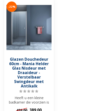
-22%
Glazen Douchedeur
60cm - Mania Helder
Glas Nisdeur met
Draaideur -
Verstelbaar
Swingdeur met
Antikalk
Heeft u een kleine
badkamer die voorzien is
van een nis? Dan kan deze
389,00
499,00