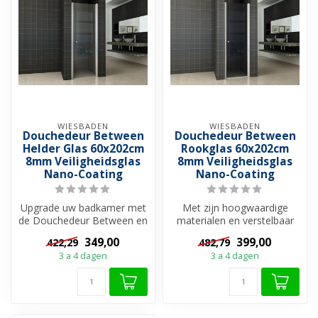
WIESBADEN
WIESBADEN
Douchedeur Between
Douchedeur Between
Helder Glas 60x202cm
Rookglas 60x202cm
8mm Veiligheidsglas
8mm Veiligheidsglas
Nano-Coating
Nano-Coating
Upgrade uw badkamer met
Met zijn hoogwaardige
de Douchedeur Between en
materialen en verstelbaar
geniet van een
profiel past deze deur
349,00
399,00
422,29
482,79
comfortabele en ...
perfect i...
3 a 4 dagen
3 a 4 dagen