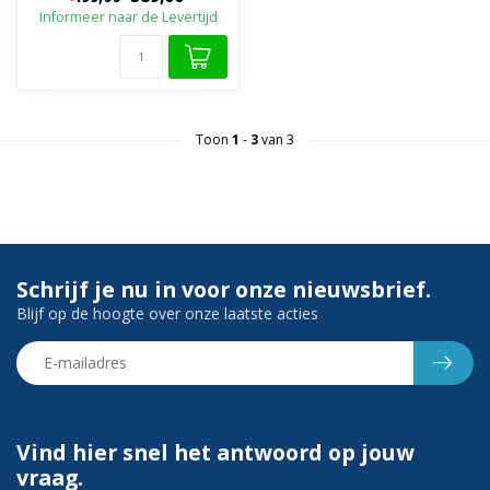
Glazen Dou...
Informeer naar de Levertijd
Toon
1
-
3
van 3
Schrijf je nu in voor onze nieuwsbrief.
Blijf op de hoogte over onze laatste acties
Vind hier snel het antwoord op jouw
vraag.