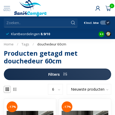
0
MENU
€
Incl. btw
Klantbeordelingen
8.9/10
8.9
Home
/
Tags
/
douchedeur 60cm
Producten getagd met
douchedeur 60cm
Filters
-17%
-17%