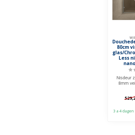
WI
Douchede
80cm v
glas/Chr
Less n
nano
Nisdeur z
8mm vei
Vintage 
Nan
529,
3 a 4 dagen