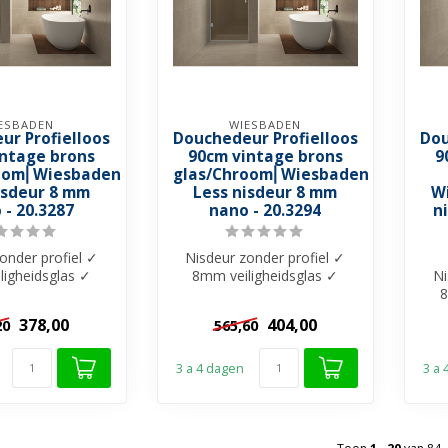
ESBADEN
WIESBADEN
ur Profielloos
Douchedeur Profielloos
Dou
intage brons
90cm vintage brons
9
oom⎢Wiesbaden
glas/Chroom⎢Wiesbaden
isdeur 8 mm
Less nisdeur 8 mm
W
 - 20.3287
nano - 20.3294
n
onder profiel ✓
Nisdeur zonder profiel ✓
ligheidsglas ✓
8mm veiligheidsglas ✓
Ni
Brons glas met
Vintage Brons glas met
8
o-Coati...
Nano-Coati...
V
378,00
404,00
20
565,60
3 a 4 dagen
3 a