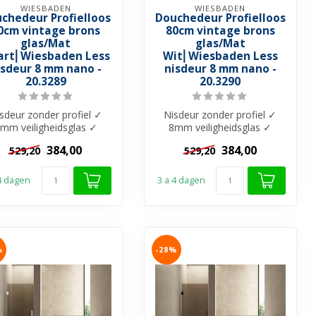
WIESBADEN
WIESBADEN
chedeur Profielloos
Douchedeur Profielloos
0cm vintage brons
80cm vintage brons
glas/Mat
glas/Mat
art⎢Wiesbaden Less
Wit⎢Wiesbaden Less
isdeur 8 mm nano -
nisdeur 8 mm nano -
20.3289
20.3290
sdeur zonder profiel ✓
Nisdeur zonder profiel ✓
mm veiligheidsglas ✓
8mm veiligheidsglas ✓
intage Brons glas met
Vintage Brons glas met
384,00
384,00
529,20
529,20
Nano-Coati...
Nano-Coati...
 4 dagen
3 a 4 dagen
%
-28%