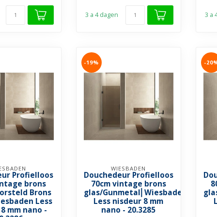
3 a 4 dagen
3 a
-19%
-20
ESBADEN
WIESBADEN
ur Profielloos
Douchedeur Profielloos
Dou
intage brons
70cm vintage brons
8
orsteld Brons
glas/Gunmetal⎢Wiesbaden
gla
esbaden Less
Less nisdeur 8 mm
 8 mm nano -
nano - 20.3285