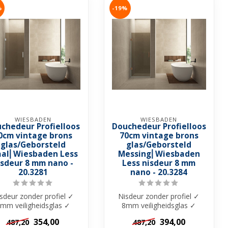
%
-19%
WIESBADEN
WIESBADEN
chedeur Profielloos
Douchedeur Profielloos
0cm vintage brons
70cm vintage brons
glas/Geborsteld
glas/Geborsteld
aal⎢Wiesbaden Less
Messing⎢Wiesbaden
isdeur 8 mm nano -
Less nisdeur 8 mm
20.3281
nano - 20.3284
sdeur zonder profiel ✓
Nisdeur zonder profiel ✓
mm veiligheidsglas ✓
8mm veiligheidsglas ✓
intage Brons glas met
Vintage Brons glas met
354,00
394,00
487,20
487,20
Nano-Coati...
Nano-Coati...