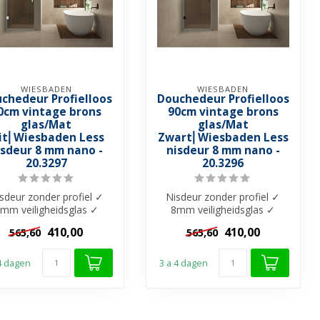
WIESBADEN
WIESBADEN
chedeur Profielloos
Douchedeur Profielloos
0cm vintage brons
90cm vintage brons
glas/Mat
glas/Mat
it⎢Wiesbaden Less
Zwart⎢Wiesbaden Less
isdeur 8 mm nano -
nisdeur 8 mm nano -
20.3297
20.3296
sdeur zonder profiel ✓
Nisdeur zonder profiel ✓
mm veiligheidsglas ✓
8mm veiligheidsglas ✓
intage Brons glas met
Vintage Brons glas met
410,00
410,00
565,60
565,60
Nano-Coati...
Nano-Coati...
 4 dagen
3 a 4 dagen