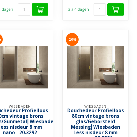
 4 dagen
3 a 4 dagen
%
-20%
WIESBADEN
WIESBADEN
chedeur Profielloos
Douchedeur Profielloos
0cm vintage brons
80cm vintage brons
s/Gunmetal⎢Wiesbaden
glas/Geborsteld
Less nisdeur 8 mm
Messing⎢Wiesbaden
nano - 20.3292
Less nisdeur 8 mm