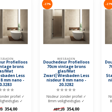
-27%
-27
ESBADEN
WIESBADEN
ur Profielloos
Douchedeur Profielloos
Dou
intage brons
70cm vintage brons
7
as/Mat
glas/Mat
sbaden Less
Zwart⎢Wiesbaden Less
St
 8 mm nano -
nisdeur 8 mm nano -
n
0.3283
20.3282
onder profiel ✓
Nisdeur zonder profiel ✓
Ni
ligheidsglas ✓
8mm veiligheidsglas ✓
8
Brons glas met
Vintage Brons glas met
V
354,00
354,00
20
487,20
o-Coati...
Nano-Coati...