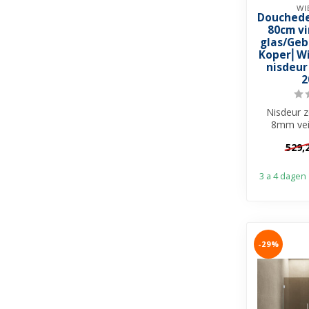
WI
Douchede
80cm v
glas/Geb
Koper⎢Wi
nisdeur
2
Nisdeur z
8mm vei
Vintage 
529,
Nan
3 a 4 dagen
-29%