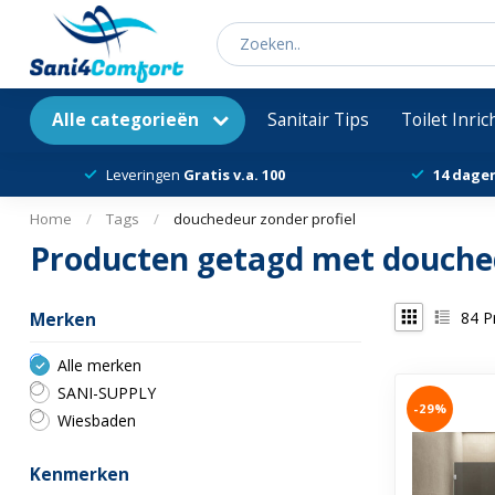
Alle categorieën
Sanitair Tips
Toilet Inri
Leveringen
Gratis v.a. 100
14 dage
Home
/
Tags
/
douchedeur zonder profiel
Producten getagd met douched
84
P
Merken
Alle merken
SANI-SUPPLY
-29%
Wiesbaden
Kenmerken