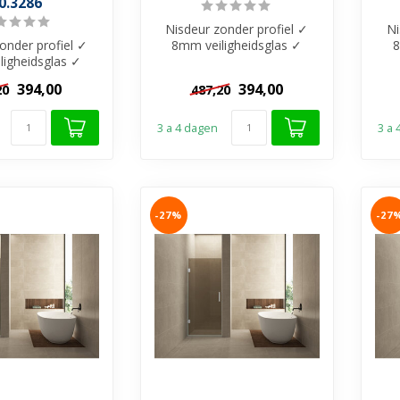
0.3286
Nisdeur zonder profiel ✓
Ni
onder profiel ✓
8mm veiligheidsglas ✓
8
ligheidsglas ✓
Vintage Brons glas met
V
Brons glas met
Nano-Coati...
394,00
394,00
20
487,20
o-Coati...
3 a 4 dagen
3 a
-27%
-27