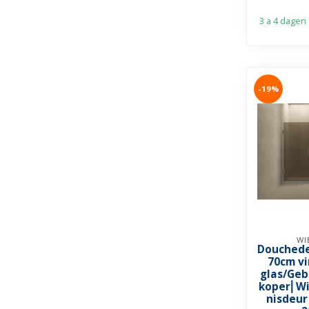
3 a 4 dagen
-19%
WI
Douchede
70cm v
glas/Geb
koper⎢Wi
nisdeur