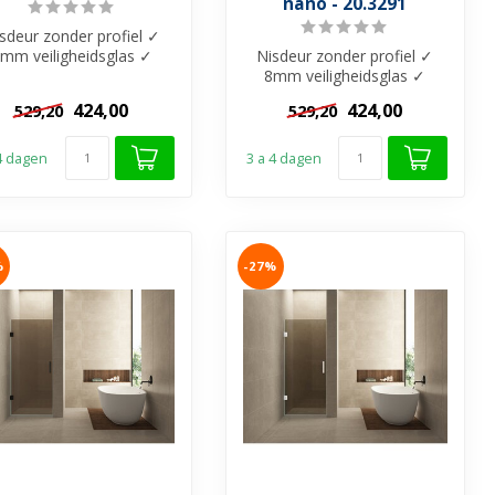
nano - 20.3291
sdeur zonder profiel ✓
mm veiligheidsglas ✓
Nisdeur zonder profiel ✓
intage Brons glas met
8mm veiligheidsglas ✓
Nano-Coati...
Vintage Brons glas met
424,00
424,00
529,20
529,20
Nano-Coati...
 4 dagen
3 a 4 dagen
%
-27%