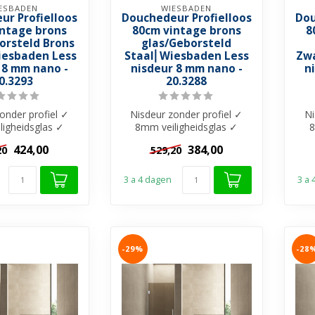
ESBADEN
WIESBADEN
ur Profielloos
Douchedeur Profielloos
Dou
intage brons
80cm vintage brons
8
orsteld Brons
glas/Geborsteld
esbaden Less
Staal⎢Wiesbaden Less
Zw
 8 mm nano -
nisdeur 8 mm nano -
n
0.3293
20.3288
onder profiel ✓
Nisdeur zonder profiel ✓
Ni
ligheidsglas ✓
8mm veiligheidsglas ✓
8
Brons glas met
Vintage Brons glas met
V
424,00
384,00
20
529,20
o-Coati...
Nano-Coati...
3 a 4 dagen
3 a
-29%
-28