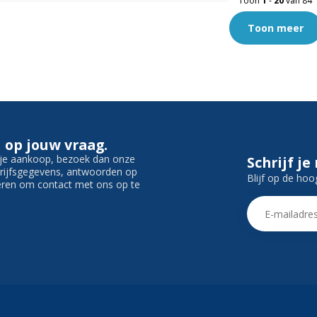
Toon
1
-
20
van 84
Toon meer
 op jouw vraag.
f je aankoop, bezoek dan onze
Schrijf je
edrijfsgegevens, antwoorden op
Blijf op de hoo
ieren om contact met ons op te