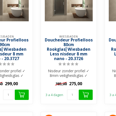
ESBADEN
WIESBADEN
ur Profielloos
Douchedeur Profielloos
Dou
90cm
80cm
s⎢Wiesbaden
Rookglas⎢Wiesbaden
Ro
isdeur 8 mm
Less nisdeur 8 mm
 - 20.3727
nano - 20.3726
onder profiel ✓
Nisdeur zonder profiel ✓
Ni
ligheidsglas ✓
8mm veiligheidsglas ✓
8
et Nano-Coating
Rookglas met Nano-Coating
Roo
299,00
275,00
60
385,00
 Muur...
✓ Muur...
3 a 4 dagen
3 a