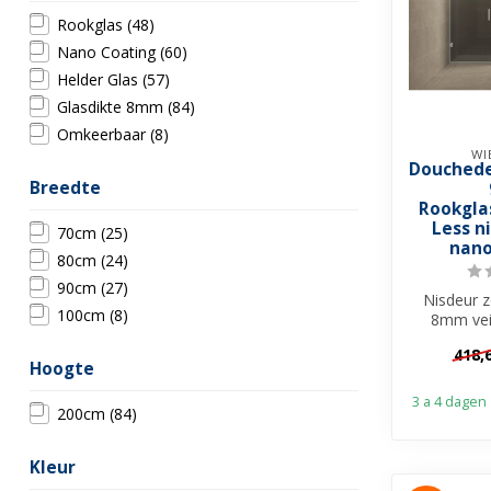
Rookglas
(48)
Nano Coating
(60)
Helder Glas
(57)
Glasdikte 8mm
(84)
Omkeerbaar
(8)
WI
Douchede
Breedte
Rookgla
Less n
70cm
(25)
nano
80cm
(24)
90cm
(27)
Nisdeur z
100cm
(8)
8mm vei
Rookglas m
418,
✓
Hoogte
3 a 4 dagen
200cm
(84)
Kleur