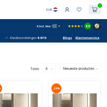
0
EUR
8.9
€
Incl. btw
Klantbeordelingen
8.9/10
Blogs
Klantenservice
Toon:
%
-29%