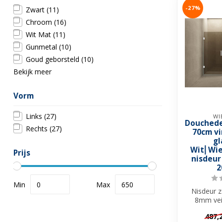
-27%
Zwart
(11)
Chroom
(16)
Wit Mat
(11)
Gunmetal
(10)
Goud geborsteld
(10)
Bekijk meer
Vorm
Links
(27)
WI
Douchede
Rechts
(27)
70cm v
gl
Wit⎢Wie
Prijs
nisdeur
2
Min
Max
Nisdeur z
8mm vei
Vintage 
487,
Nan