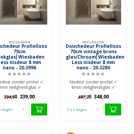
WIESBADEN
WIESBADEN
chedeur Profielloos
Douchedeur Profielloos
70cm
70cm vintage brons
okglas⎢Wiesbaden
glas/Chroom⎢Wiesbaden
Less nisdeur 8 mm
Less nisdeur 8 mm
nano - 20.3996
nano - 20.3280
sdeur zonder profiel ✓
Nisdeur zonder profiel ✓
mm veiligheidsglas ✓
8mm veiligheidsglas ✓
kglas met Nano-Coating
Vintage Brons glas met
239,00
348,00
334,60
487,20
✓ Muur...
Nano-Coati...
 4 dagen
3 a 4 dagen