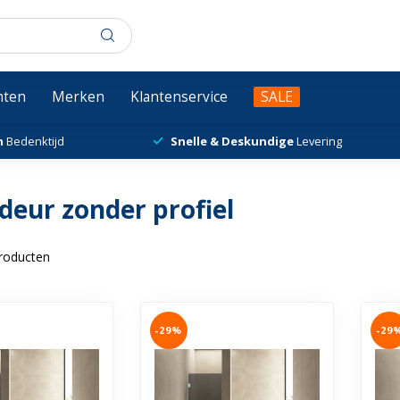
chten
Merken
Klantenservice
SALE
n
Bedenktijd
Snelle & Deskundige
Levering
eur zonder profiel
roducten
-29%
-29