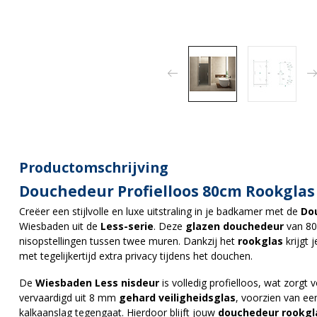
Productomschrijving
Douchedeur Profielloos 80cm Rookglas
Creëer een stijlvolle en luxe uitstraling in je badkamer met de
Dou
Wiesbaden uit de
Less-serie
. Deze
glazen douchedeur
van 80
nisopstellingen tussen twee muren. Dankzij het
rookglas
krijgt 
met tegelijkertijd extra privacy tijdens het douchen.
De
Wiesbaden Less nisdeur
is volledig profielloos, wat zorgt 
vervaardigd uit 8 mm
gehard veiligheidsglas
, voorzien van e
kalkaanslag tegengaat. Hierdoor blijft jouw
douchedeur rookgl