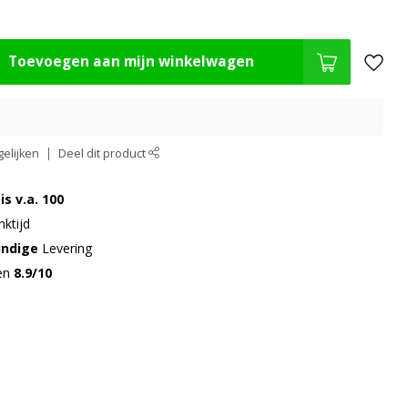
Toevoegen aan mijn winkelwagen
elijken
Deel dit product
is v.a. 100
ktijd
undige
Levering
gen
8.9/10