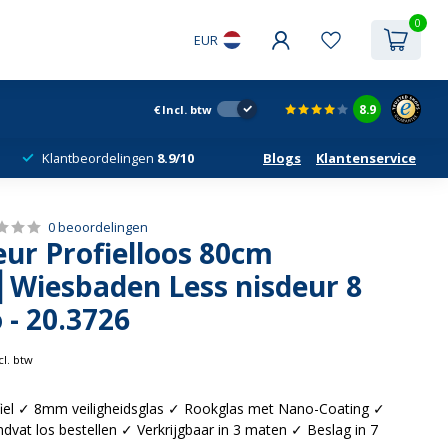
0
EUR
8.9
€
Incl. btw
Klantbeordelingen
8.9/10
Blogs
Klantenservice
0 beoordelingen
ur Profielloos 80cm
⎢Wiesbaden Less nisdeur 8
- 20.3726
cl. btw
fiel ✓ 8mm veiligheidsglas ✓ Rookglas met Nano-Coating ✓
vat los bestellen ✓ Verkrijgbaar in 3 maten ✓ Beslag in 7