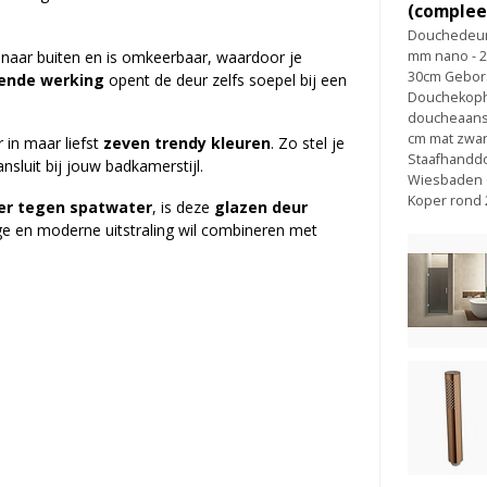
(complee
Douchedeur 
 naar buiten en is omkeerbaar, waardoor je
mm nano - 2
30cm Gebors
tende werking
opent de deur zelfs soepel bij een
Douchekoph
doucheaansl
cm mat zwar
r in maar liefst
zeven trendy kleuren
. Zo stel je
Staafhanddo
sluit bij jouw badkamerstijl.
Wiesbaden C
Koper rond 
er tegen spatwater
, is deze
glazen deur
e en moderne uitstraling wil combineren met