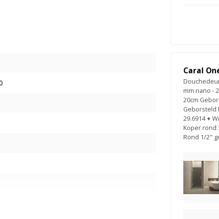
Caral On
Douchedeur 
0
mm nano - 2
20cm Gebors
Geborsteld 
29.6914
+
Wi
Koper rond 
Rond 1/2" g
ing