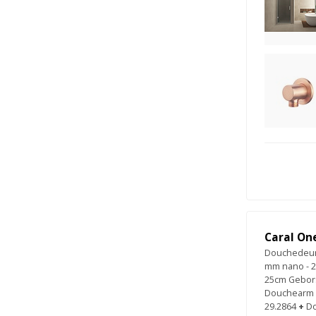
Caral On
Douchedeur 
mm nano - 2
25cm Gebors
Douchearm m
29.2864
+
Do