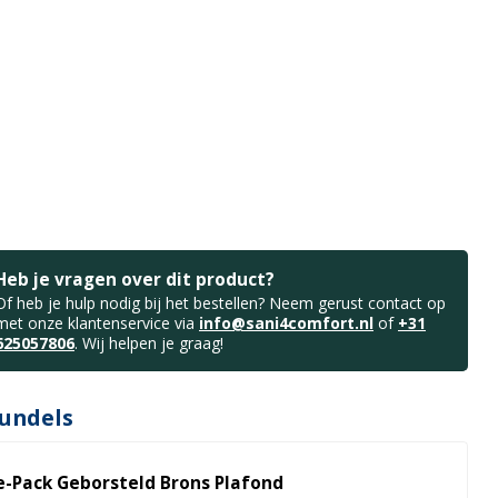
Heb je vragen over dit product?
Of heb je hulp nodig bij het bestellen? Neem gerust contact op
met onze klantenservice via
info@sani4comfort.nl
of
+31
625057806
. Wij helpen je graag!
undels
e-Pack Geborsteld Brons Plafond