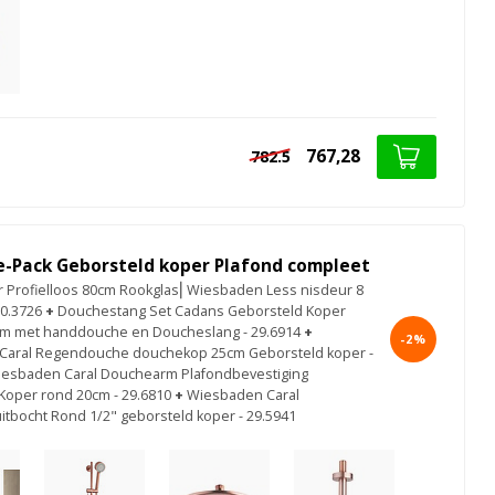
767,28
782.5
e-Pack Geborsteld koper Plafond compleet
Profielloos 80cm Rookglas⎢Wiesbaden Less nisdeur 8
0.3726
+
Douchestang Set Cadans Geborsteld Koper
2cm met handdouche en Doucheslang - 29.6914
+
-2%
Caral Regendouche douchekop 25cm Geborsteld koper -
esbaden Caral Douchearm Plafondbevestiging
Koper rond 20cm - 29.6810
+
Wiesbaden Caral
tbocht Rond 1/2" geborsteld koper - 29.5941