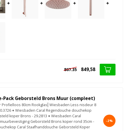
+
+
+
+
849,58
867.35
e-Pack Geborsteld Brons Muur (compleet)
Profielloos 80cm Rookglas⎢Wiesbaden Less nisdeur 8
0.3726
+
Wiesbaden Caral Regendouche douchekop
teld koper Brons - 29.2813
+
Wiesbaden Caral
-2%
uurbevestiging Geborsteld Brons koper rond 35cm -
uchekop Caral Staafhanddouche Geborsteld Koper