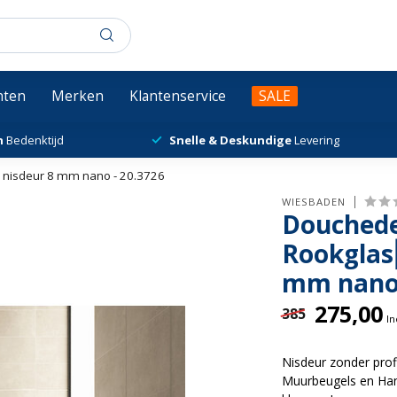
chten
Merken
Klantenservice
SALE
n
Bedenktijd
Snelle & Deskundige
Levering
 nisdeur 8 mm nano - 20.3726
WIESBADEN
Douchede
Rookglas
mm nano 
275,00
385
In
Nisdeur zonder pro
Muurbeugels en Hand