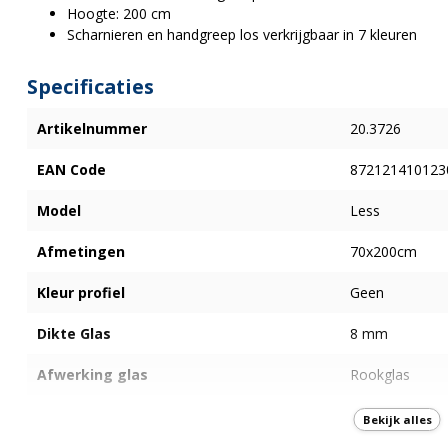
Hoogte: 200 cm
Scharnieren en handgreep los verkrijgbaar in 7 kleuren
Specificaties
Artikelnummer
20.3726
EAN Code
872121410123
Model
Less
Afmetingen
70x200cm
Kleur profiel
Geen
Dikte Glas
8 mm
Afwerking glas
Rookglas
Anti -kalk
Ja - Nano-Coat
Bekijk alles