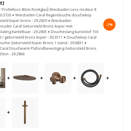
t)
Profielloos 80cm Rookglas⎢Wiesbaden Less nisdeur 8
0.3726
+
Wiesbaden Caral Regendouche douchekop
teld koper brons - 29.2829
+
Wiesbaden
-2%
ouder Caral Geborsteld Brons koper met
uiting Kantelbaar - 29.2805
+
Doucheslang kunststof 150
t / geborsteld brons koper - 30.3511
+
Douchekop Caral
uche Geborsteld Koper Brons 1 stand - 29.6831
+
aral Douchearm Plafondbevestiging Geborsteld Brons
20cm - 29.2866
+
+
+
+
+