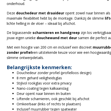
onderhoud.
Deze
douchedeur met draaideur
opent zowel naar binnen als
maximale flexibiliteit hebt bij de montage. Dankzij de slimme
lif
lichte helling in de vloer – ideaal bij afschot.
De bijpassende
scharnieren en handgreep
zijn los verkrijgbaa
jouw eigen unieke
douchewand met deur
samen die perfect aan
Met een hoogte van 200 cm en inclusief een discreet
muurrubb
zonder profiel
een uitstekende keuze voor wie een hoogwaardig
slimme ontwerpdetails.
Belangrijkste kenmerken:
Douchedeur zonder profiel (profielloos design)
8 mm gehard veiligheidsglas
Stijlvol rookglas voor extra privacy
Nano-coating tegen kalkaanslag
Deur opent naar binnen én buiten
Liftende scharnieren, ook geschikt bij afschot
Omkeerbaar (links of rechts te plaatsen)
Inclusief muurrubber tegen spatwater