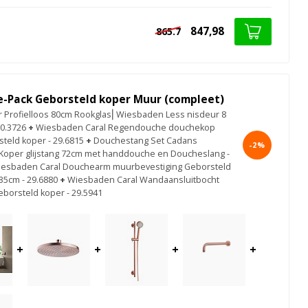
847,98
865.7
e-Pack Geborsteld koper Muur (compleet)
Profielloos 80cm Rookglas⎢Wiesbaden Less nisdeur 8
0.3726
+
Wiesbaden Caral Regendouche douchekop
teld koper - 29.6815
+
Douchestang Set Cadans
-2%
Koper glijstang 72cm met handdouche en Doucheslang -
esbaden Caral Douchearm muurbevestiging Geborsteld
35cm - 29.6880
+
Wiesbaden Caral Wandaansluitbocht
eborsteld koper - 29.5941
+
+
+
+