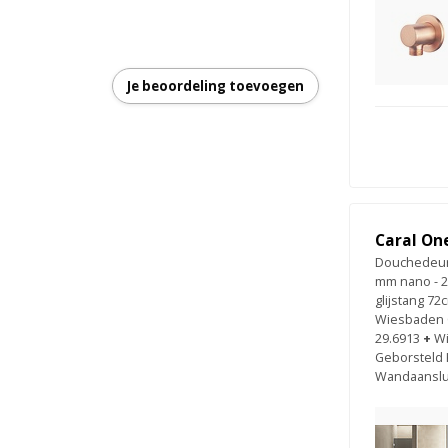
en
Je beoordeling toevoegen
Caral On
Douchedeur 
mm nano - 2
glijstang 7
Wiesbaden 
29.6913
+
Wi
Geborsteld 
Wandaanslui