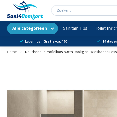
Alle categorieën
Sanitair Tips
Toilet Inri
Leveringen
Gratis v.a. 100
14 dage
Home
/
Douchedeur Profielloos 80cm Rookglas⎢Wiesbaden Less