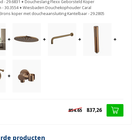
d - 29.6831
+
Doucheslang Flexx Geborsteld Koper
 - 30.3554
+
Wiesbaden Douchekophouder Caral
Brons koper met doucheaansluiting Kantelbaar - 29.2805
+
+
+
+
+
837,26
854.65
erde producten