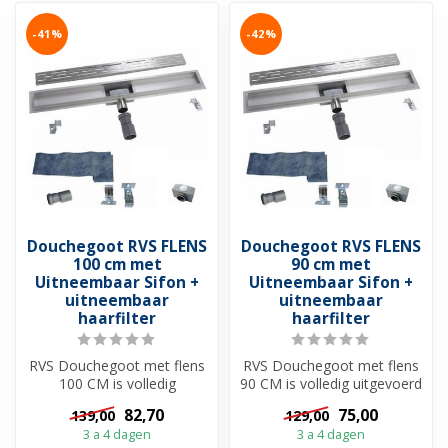
-41%
-42%
Douchegoot RVS FLENS
Douchegoot RVS FLENS
100 cm met
90 cm met
Uitneembaar Sifon +
Uitneembaar Sifon +
uitneembaar
uitneembaar
haarfilter
haarfilter
RVS Douchegoot met flens
RVS Douchegoot met flens
100 CM is volledig
90 CM is volledig uitgevoerd
uitgevoerd met
met roestvrijstaal en heef...
82,70
75,00
139,00
129,00
roestvrijstaal en hee...
3 a 4 dagen
3 a 4 dagen