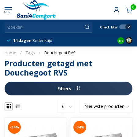
0
MENU
€
Incl. btw
14 dagen
Bedenktijd
Snelle &
8.9
Home
/
Tags
/
Douchegoot RVS
Producten getagd met
Douchegoot RVS
Filters
-34%
-34%