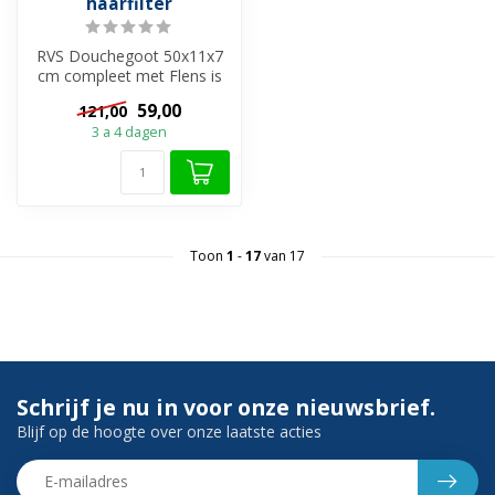
haarfilter
RVS Douchegoot 50x11x7
cm compleet met Flens is
een perfecte keuze als u op
59,00
121,00
zoek...
3 a 4 dagen
Toon
1
-
17
van 17
Schrijf je nu in voor onze nieuwsbrief.
Blijf op de hoogte over onze laatste acties