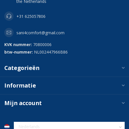
the Netherlands
+31 625057806
sani4comfort@gmail.com
KVK nummer:
70800006
btw-nummer:
NL002447966B86
Categorieën
Informatie
Mijn account