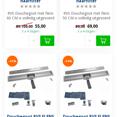
haarfilter
haarfilter
RVS Douchegoot met flens
RVS Douchegoot met flens
60 CM is volledig uitgevoerd
50 CM is volledig uitgevoerd
met roestvrijstaal en heef...
met roestvrijstaal en heef...
55,00
69,00
99.109,00
99,00
3 a 4 dagen
3 a 4 dagen
-42%
-34%
Douchegoot RVS FLENS
Douchegoot RVS FLENS