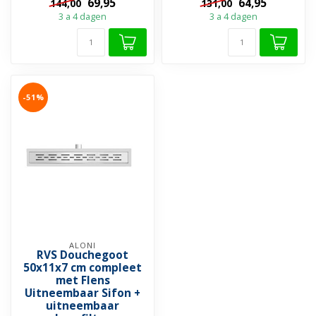
69,95
64,95
144,00
131,00
zoek...
zoek...
3 a 4 dagen
3 a 4 dagen
-51%
ALONI
RVS Douchegoot
50x11x7 cm compleet
met Flens
Uitneembaar Sifon +
uitneembaar