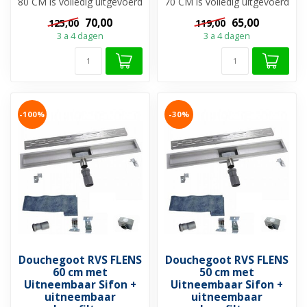
80 CM is volledig uitgevoerd
70 CM is volledig uitgevoerd
met roestvrijstaal en heef...
met roestvrijstaal en heef...
70,00
65,00
125,00
119,00
3 a 4 dagen
3 a 4 dagen
-100%
-30%
Douchegoot RVS FLENS
Douchegoot RVS FLENS
60 cm met
50 cm met
Uitneembaar Sifon +
Uitneembaar Sifon +
uitneembaar
uitneembaar