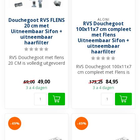
Douchegoot RVS FLENS
ALONI
RVS Douchegoot
20 cm met
100x11x7 cm compleet
Uitneembaar Sifon +
met Flens
uitneembaar
Uitneembaar Sifon +
haarfilter
uitneembaar
haarfilter
RVS Douchegoot met flens
20 CM is volledig uitgevoerd
RVS Douchegoot 100x11x7
met roestvrijstaal en heef...
cm compleet met Flens is
een perfecte keuze als u op
49,00
84,95
69,00
173,25
zoe...
3 a 4 dagen
3 a 4 dagen
-49%
-49%