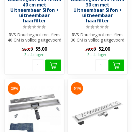
40 cm met
30 cm met
Uitneembaar Sifon +
Uitneembaar Sifon +
uitneembaar
uitneembaar
haarfilter
haarfilter
RVS Douchegoot met flens
RVS Douchegoot met flens
40 CM is volledig uitgevoerd
30 CM is volledig uitgevoerd
met roestvrijstaal en heef...
met roestvrijstaal en heef...
55,00
52,00
95,00
79,00
3 a 4 dagen
3 a 4 dagen
-29%
-51%