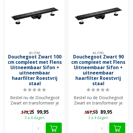
ALONI
ALONI
Douchegoot Zwart 100
Douchegoot Zwart 90
cm compleet met Flens
cm compleet met Flens
Uitneembaar Sifon +
Uitneembaar Sifon +
uitneembaar
uitneembaar
haarfilter Roestvrij
haarfilter Roestvrij
staal
staal
Bestel nu de Douchegoot
Bestel nu de Douchegoot
Zwart en transformeer je
Zwart en transformeer je
doucheruimte tot een
doucheruimte tot een
99,95
89,95
173,25
157,50
stijlvolle...
stijlvolle...
3 a 4 dagen
3 a 4 dagen