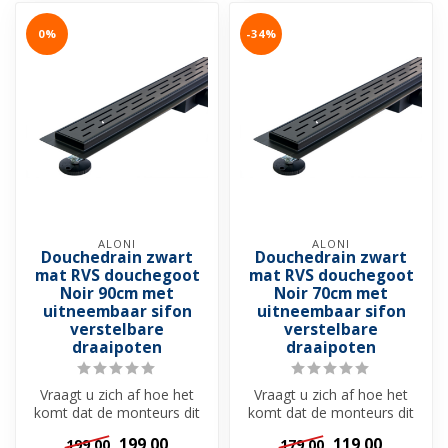
0%
-34%
ALONI
ALONI
Douchedrain zwart
Douchedrain zwart
mat RVS douchegoot
mat RVS douchegoot
Noir 90cm met
Noir 70cm met
uitneembaar sifon
uitneembaar sifon
verstelbare
verstelbare
draaipoten
draaipoten
Vraagt u zich af hoe het
Vraagt u zich af hoe het
komt dat de monteurs dit
komt dat de monteurs dit
A-merk douchegoot kiezen
A-merk douchegoot kiezen
199,00
119,00
199,00
179,00