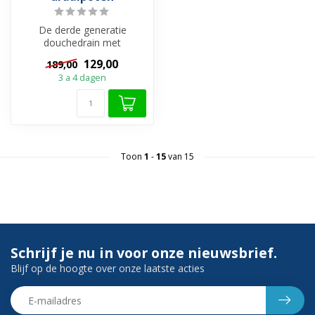
De derde generatie
douchedrain met
uitneembare sifon staat
129,00
189,00
garant voor kwaliteit...
3 a 4 dagen
Toon
1
-
15
van 15
Schrijf je nu in voor onze nieuwsbrief.
Blijf op de hoogte over onze laatste acties