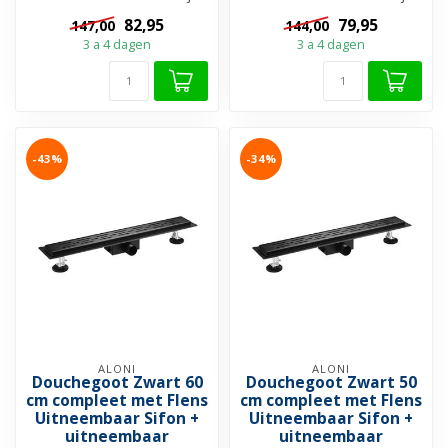
doucheruimte tot een
doucheruimte tot een
82,95
79,95
147,00
144,00
stijlvolle...
stijlvolle...
3 a 4 dagen
3 a 4 dagen
-43%
-34%
ALONI
ALONI
Douchegoot Zwart 60
Douchegoot Zwart 50
cm compleet met Flens
cm compleet met Flens
Uitneembaar Sifon +
Uitneembaar Sifon +
uitneembaar
uitneembaar