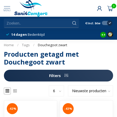
0
MENU
€
Incl. btw
14 dagen
Bedenktijd
Snelle &
8.9
Home
/
Tags
/
Douchegoot zwart
Producten getagd met
Douchegoot zwart
Filters
-42%
-43%