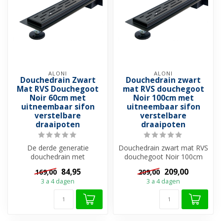
ALONI
ALONI
Douchedrain Zwart
Douchedrain zwart
Mat RVS Douchegoot
mat RVS douchegoot
Noir 60cm met
Noir 100cm met
uitneembaar sifon
uitneembaar sifon
verstelbare
verstelbare
draaipoten
draaipoten
De derde generatie
Douchedrain zwart mat RVS
douchedrain met
douchegoot Noir 100cm
uitneembare sifon staat
Vraagt u zich af hoe het
84,95
209,00
169,00
209,00
garant voor kwaliteit...
komt d...
3 a 4 dagen
3 a 4 dagen