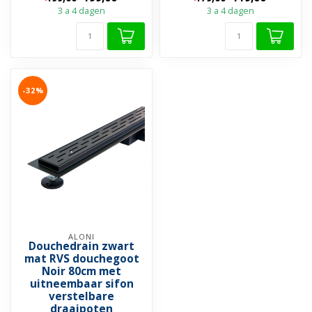
en ad...
en ad...
3 a 4 dagen
3 a 4 dagen
-32%
ALONI
Douchedrain zwart
mat RVS douchegoot
Noir 80cm met
uitneembaar sifon
verstelbare
draaipoten