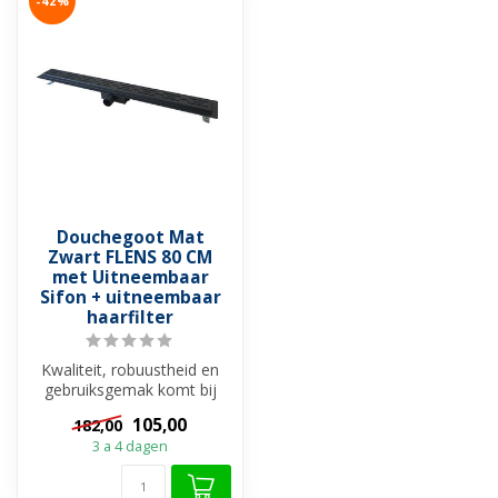
-42%
Douchegoot Mat
Zwart FLENS 80 CM
met Uitneembaar
Sifon + uitneembaar
haarfilter
Kwaliteit, robuustheid en
gebruiksgemak komt bij
elkaar met Douchegoot
105,00
182,00
Mat Zwart...
3 a 4 dagen