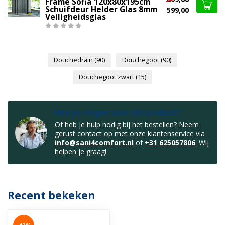
Frame Sofia 120x80x195cm
Schuifdeur Helder Glas 8mm
599,00
Veiligheidsglas
Douchedrain
(90)
Douchegoot
(90)
Douchegoot zwart
(15)
Heb je vragen over dit product?
Of heb je hulp nodig bij het bestellen? Neem
gerust contact op met onze klantenservice via
info@sani4comfort.nl
of
+31 625057806
. Wij
helpen je graag!
Recent bekeken