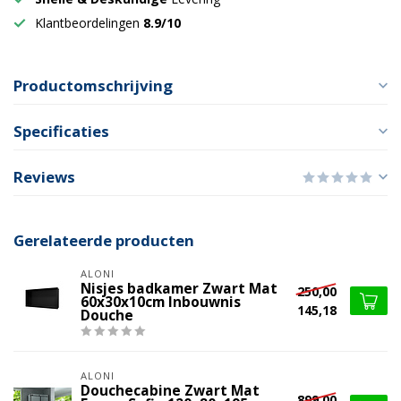
Klantbeordelingen
8.9/10
Productomschrijving
Specificaties
Reviews
Gerelateerde producten
ALONI
Nisjes badkamer Zwart Mat
250,00
60x30x10cm Inbouwnis
145,18
Douche
ALONI
Douchecabine Zwart Mat
899,00