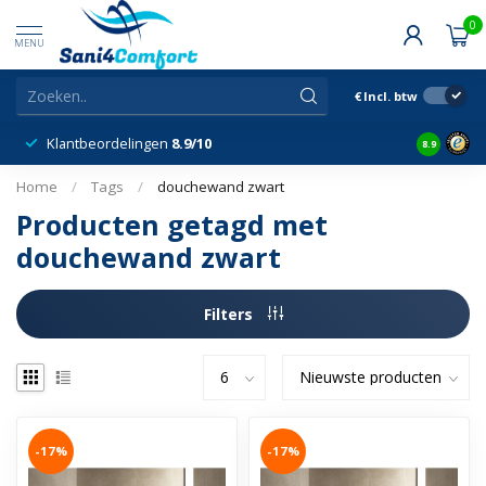
0
MENU
€
Incl. btw
Klantbeordelingen
8.9/10
8.9
Home
/
Tags
/
douchewand zwart
Producten getagd met
douchewand zwart
Filters
-17%
-17%