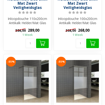
Mat Zwart
Mat Zwart
Veiligheidsglas
Veiligheidsglas
Inloopdouche 110x200cm
Inloopdouche 100x200cm
Antikalk Helder/Mat Glas
Antikalk Helder/Mat Glas
8mm Mat Zwart
8mm Mat Zwart
289,00
268,00
586,00
368,00
Veiligheidsglas
Veiligheidsglas
1 Week
1 Week
-55%
-55%