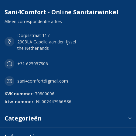
Sani4Comfort - Online Sanitairwinkel
Alleen correspondentie adres
Dorpsstraat 117
2903LA Capelle aan den Ijssel
the Netherlands
+31 625057806
sani4comfort@gmail.com
KVK nummer:
70800006
btw-nummer:
NL002447966B86
Categorieën