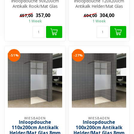
Inloopdouche 90x200cm
Inloopdouche 120x200cm
Antikalk Rook/Mat Glas
Antikalk Helder/Mat Glas
8mm Mat Zwart
8mm Mat Zwart
357,00
304,00
657,00
604,00
Veiligheidsglas
Veiligheidsglas
1 Week
1 Week
-51%
-27%
WIESBADEN
WIESBADEN
Inloopdouche
Inloopdouche
110x200cm Antikalk
100x200cm Antikalk
Helder/Mat Glas 8mm
Helder/Mat Glas 8mm