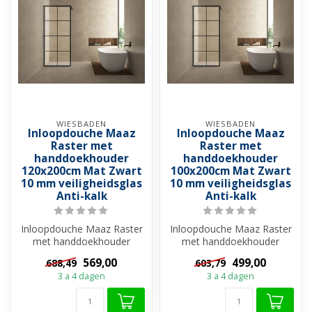
WIESBADEN
WIESBADEN
Inloopdouche Maaz
Inloopdouche Maaz
Raster met
Raster met
handdoekhouder
handdoekhouder
120x200cm Mat Zwart
100x200cm Mat Zwart
10 mm veiligheidsglas
10 mm veiligheidsglas
Anti-kalk
Anti-kalk
Inloopdouche Maaz Raster
Inloopdouche Maaz Raster
met handdoekhouder
met handdoekhouder
120x200cm Mat Zwart 10
100x200cm Mat Zwart 10
569,00
499,00
688,49
603,79
mm veiligheid...
mm veiligheid...
3 a 4 dagen
3 a 4 dagen