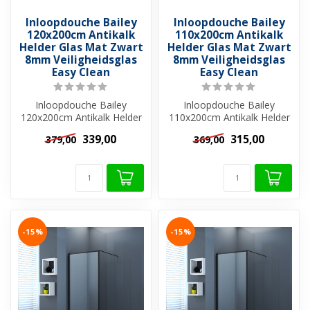
Inloopdouche Bailey
Inloopdouche Bailey
120x200cm Antikalk
110x200cm Antikalk
Helder Glas Mat Zwart
Helder Glas Mat Zwart
8mm Veiligheidsglas
8mm Veiligheidsglas
Easy Clean
Easy Clean
Inloopdouche Bailey
Inloopdouche Bailey
120x200cm Antikalk Helder
110x200cm Antikalk Helder
Glas Mat Zwart 8mm
Glas Mat Zwart 8mm
339,00
315,00
379,00
369,00
Veiligheidsglas...
Veiligheidsglas...
-15%
-15%