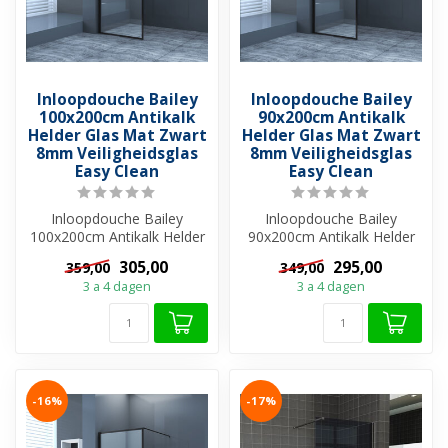
Inloopdouche Bailey
Inloopdouche Bailey
100x200cm Antikalk
90x200cm Antikalk
Helder Glas Mat Zwart
Helder Glas Mat Zwart
8mm Veiligheidsglas
8mm Veiligheidsglas
Easy Clean
Easy Clean
Inloopdouche Bailey
Inloopdouche Bailey
100x200cm Antikalk Helder
90x200cm Antikalk Helder
Glas Mat Zwart 8mm
Glas Mat Zwart 8mm
305,00
295,00
359,00
349,00
Veiligheidsglas...
Veiligheidsglas ...
3 a 4 dagen
3 a 4 dagen
-16%
-17%