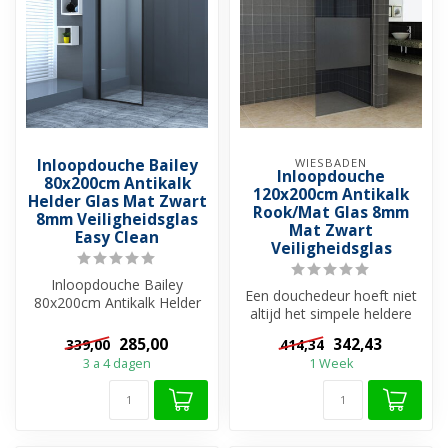
Inloopdouche Bailey
WIESBADEN
Inloopdouche
80x200cm Antikalk
120x200cm Antikalk
Helder Glas Mat Zwart
Rook/Mat Glas 8mm
8mm Veiligheidsglas
Mat Zwart
Easy Clean
Veiligheidsglas
Inloopdouche Bailey
Een douchedeur hoeft niet
80x200cm Antikalk Helder
altijd het simpele heldere
Glas Mat Zwart 8mm
glas te hebben. Dat laat In...
Veiligheidsglas ...
285,00
342,43
339,00
414,34
3 a 4 dagen
1 Week