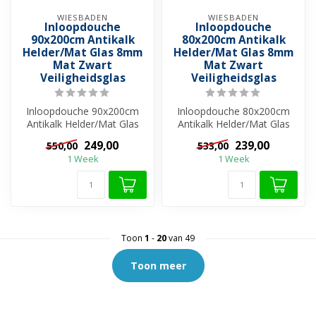
WIESBADEN
WIESBADEN
Inloopdouche
Inloopdouche
90x200cm Antikalk
80x200cm Antikalk
Helder/Mat Glas 8mm
Helder/Mat Glas 8mm
Mat Zwart
Mat Zwart
Veiligheidsglas
Veiligheidsglas
Inloopdouche 90x200cm
Inloopdouche 80x200cm
Antikalk Helder/Mat Glas
Antikalk Helder/Mat Glas
8mm Mat Zwart
8mm Mat Zwart
249,00
239,00
550,00
533,00
Veiligheidsglas
Veiligheidsglas
1 Week
1 Week
Toon
1
-
20
van 49
Toon meer