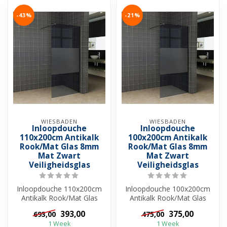
-43%
-21%
WIESBADEN
WIESBADEN
Inloopdouche
Inloopdouche
110x200cm Antikalk
100x200cm Antikalk
Rook/Mat Glas 8mm
Rook/Mat Glas 8mm
Mat Zwart
Mat Zwart
Veiligheidsglas
Veiligheidsglas
Inloopdouche 110x200cm
Inloopdouche 100x200cm
Antikalk Rook/Mat Glas
Antikalk Rook/Mat Glas
8mm Mat Zwart
8mm Mat Zwart
393,00
375,00
693,00
475,00
Veiligheidsglas
Veiligheidsglas
1 Week
1 Week