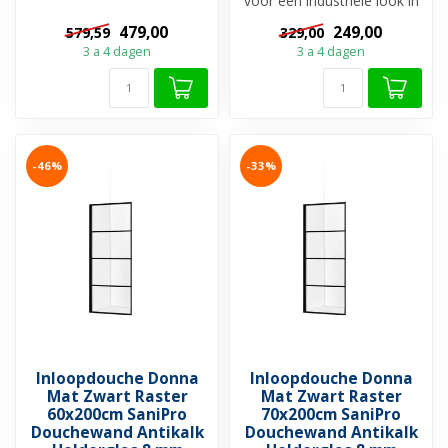
voor een industriële look in
element in jouw badkamer,
de badkamer en de
maar ...
479,00
249,00
579,59
329,00
douche...
3 a 4 dagen
3 a 4 dagen
-46%
-33%
Inloopdouche Donna
Inloopdouche Donna
Mat Zwart Raster
Mat Zwart Raster
60x200cm SaniPro
70x200cm SaniPro
Douchewand Antikalk
Douchewand Antikalk