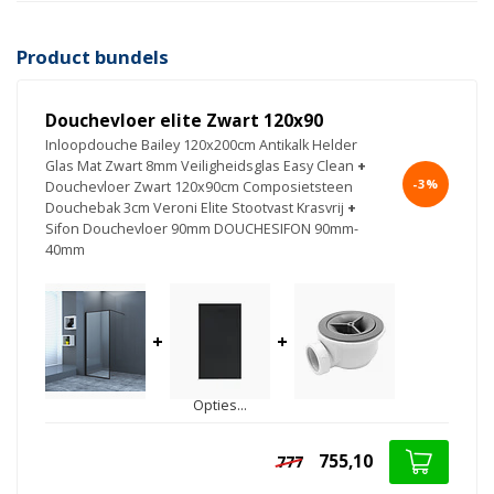
Product bundels
Douchevloer elite Zwart 120x90
Inloopdouche Bailey 120x200cm Antikalk Helder
Glas Mat Zwart 8mm Veiligheidsglas Easy Clean
+
-3%
Douchevloer Zwart 120x90cm Composietsteen
Douchebak 3cm Veroni Elite Stootvast Krasvrij
+
Sifon Douchevloer 90mm DOUCHESIFON 90mm-
40mm
+
+
Opties...
755,10
777