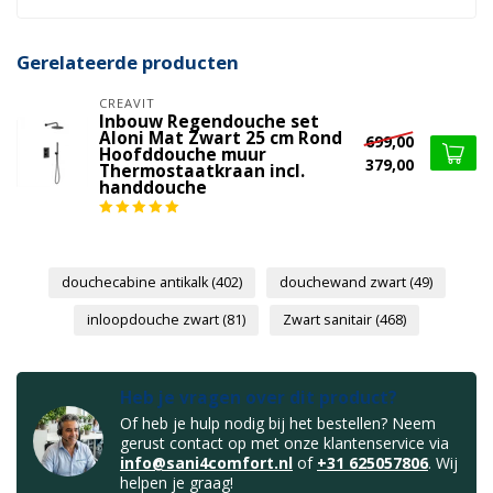
Gerelateerde producten
CREAVIT
Inbouw Regendouche set
Aloni Mat Zwart 25 cm Rond
699,00
Hoofddouche muur
379,00
Thermostaatkraan incl.
handdouche
douchecabine antikalk
(402)
douchewand zwart
(49)
inloopdouche zwart
(81)
Zwart sanitair
(468)
Heb je vragen over dit product?
Of heb je hulp nodig bij het bestellen? Neem
gerust contact op met onze klantenservice via
info@sani4comfort.nl
of
+31 625057806
. Wij
helpen je graag!