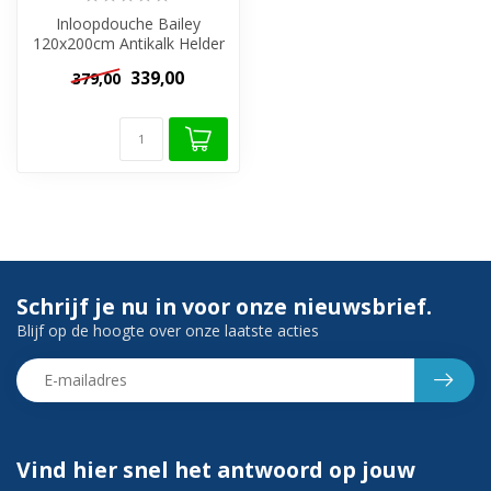
Inloopdouche Bailey
120x200cm Antikalk Helder
Glas Mat Zwart 8mm
339,00
379,00
Veiligheidsglas...
Schrijf je nu in voor onze nieuwsbrief.
Blijf op de hoogte over onze laatste acties
Vind hier snel het antwoord op jouw