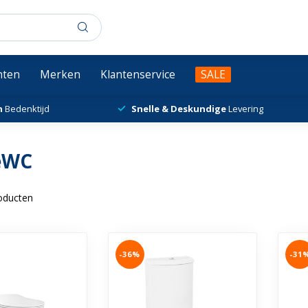
chten
Merken
Klantenservice
SALE
n
Bedenktijd
Snelle & Deskundige
Levering
eWC
oducten
-36%
-31