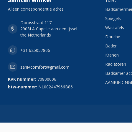
Toilet
Alleen correspondentie adres
Badkamermeu
Spiegels
Dorpsstraat 117
Wastafels
2903LA Capelle aan den Ijssel
the Netherlands
Douche
Baden
+31 625057806
Kranen
Radiatoren
sani4comfort@gmail.com
Badkamer acc
KVK nummer:
70800006
AANBIEDING
btw-nummer:
NL002447966B86