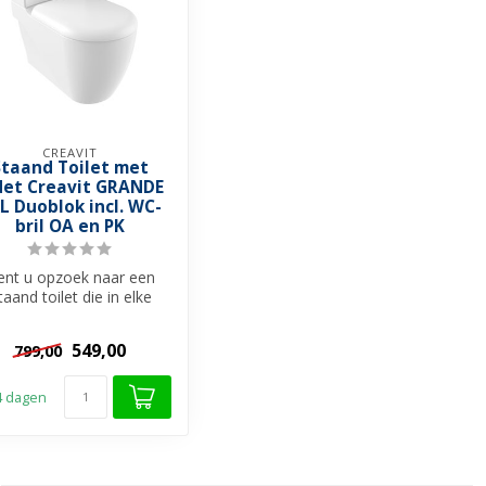
CREAVIT
Staand Toilet met
det Creavit GRANDE
L Duoblok incl. WC-
bril OA en PK
ent u opzoek naar een
taand toilet die in elke
badkamer past en alle
comfort b...
549,00
799,00
 4 dagen