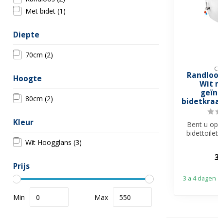
Met bidet
(1)
Diepte
70cm
(2)
C
Randloo
Hoogte
Wit 
geïn
80cm
(2)
bidetkra
Kleur
Bent u op
bidettoile
func
Wit Hoogglans
(3)
Koud&
Prijs
3 a 4 dagen
Min
Max