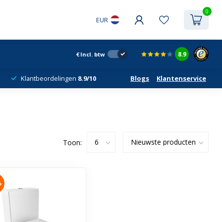
0
EUR
8.9
€
Incl. btw
Klantbeordelingen
8.9/10
Blogs
Klantenservice
Toon:
%