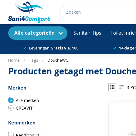
Alle categorieën
Sanitair Tips
Toilet Inri
Leveringen
Gratis v.a. 100
14 dage
Home
/
Tags
/
DoucheWC
Producten getagd met Douch
3
Pr
Merken
Alle merken
CREAVIT
Kenmerken
Randloos
(2)