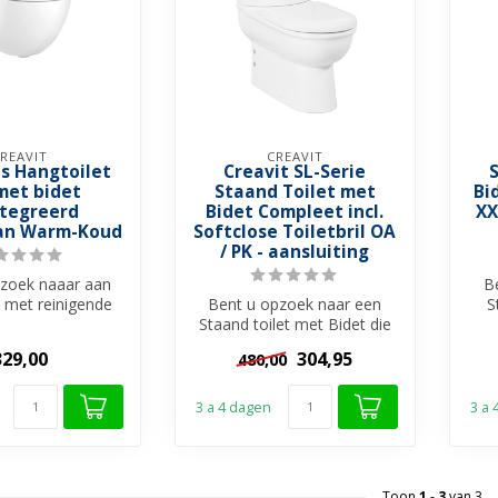
REAVIT
CREAVIT
s Hangtoilet
Creavit SL-Serie
met bidet
Staand Toilet met
Bi
tegreerd
Bidet Compleet incl.
XX
an Warm-Koud
Softclose Toiletbril OA
/ PK - aansluiting
zoek naaar aan
B
t met reinigende
Bent u opzoek naar een
S
tie met een
Staand toilet met Bidet die
Warm kra...
staat en alle comfort bied
329,00
304,95
480,00
di...
3 a 4 dagen
3 a
Toon
1
-
3
van 3