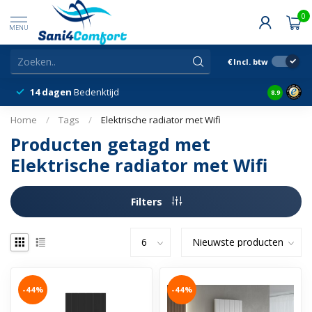
0
MENU
€
Incl. btw
14 dagen
Bedenktijd
Snelle &
8.9
Home
/
Tags
/
Elektrische radiator met Wifi
Producten getagd met
Elektrische radiator met Wifi
Filters
-44%
-44%