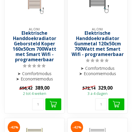
ALONI
ALONI
Elektrische
Elektrische
Handdoekradiator
Handdoekradiator
Geborsteld Koper
Gunmetal 120x50cm
160x50cm 700Watt
700Watt met Smart
met Smart Wifi -
Wifi - programeerbaar
programeerbaar
➤ Comfortmodus
➤ Comfortmodus
➤ Economiemodus
➤ Economiemodus
➤ Weekprogramma
➤ Weekprogramma
➤ Boostfunctie
389,00
329,00
696,42
572,14
➤ Boostfunctie
➤ Open-raamdet...
2 tot 4 weken
3 a 4 dagen
➤ Open-raamdet...
-42%
-42%