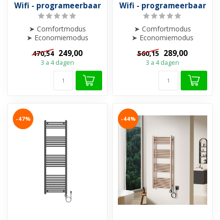
Wifi - programeerbaar
Wifi - programeerbaar
➤ Comfortmodus
➤ Comfortmodus
➤ Economiemodus
➤ Economiemodus
➤ Weekprogramma
➤ Weekprogramma
249,00
289,00
470,54
560,15
➤ Boostfunctie
➤ Boostfunctie
3 a 4 dagen
3 a 4 dagen
➤ Open-raamdet...
➤ Open-raamdet...
-47%
-44%