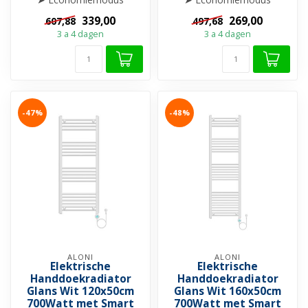
➤ Weekprogramma
➤ Weekprogramma
339,00
269,00
607,88
497,68
➤ Boostfunctie
➤ Boostfunctie
3 a 4 dagen
3 a 4 dagen
➤ Open-raamdet...
➤ Open-raamdet...
-47%
-48%
ALONI
ALONI
Elektrische
Elektrische
Handdoekradiator
Handdoekradiator
Glans Wit 120x50cm
Glans Wit 160x50cm
700Watt met Smart
700Watt met Smart