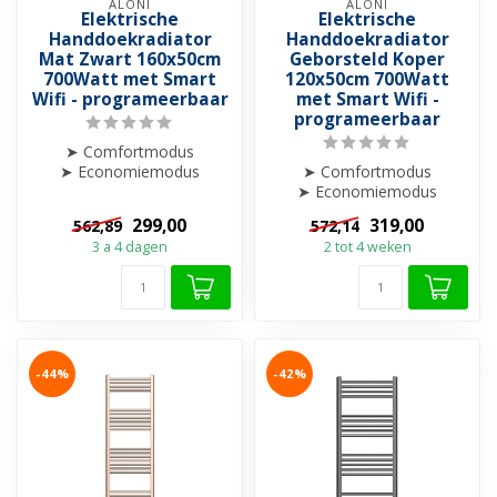
ALONI
ALONI
Elektrische
Elektrische
Handdoekradiator
Handdoekradiator
Mat Zwart 160x50cm
Geborsteld Koper
700Watt met Smart
120x50cm 700Watt
Wifi - programeerbaar
met Smart Wifi -
programeerbaar
➤ Comfortmodus
➤ Economiemodus
➤ Comfortmodus
➤ Weekprogramma
➤ Economiemodus
➤ Boostfunctie
➤ Weekprogramma
299,00
319,00
562,89
572,14
➤ Open-raamdet...
➤ Boostfunctie
3 a 4 dagen
2 tot 4 weken
➤ Open-raamdet...
-44%
-42%