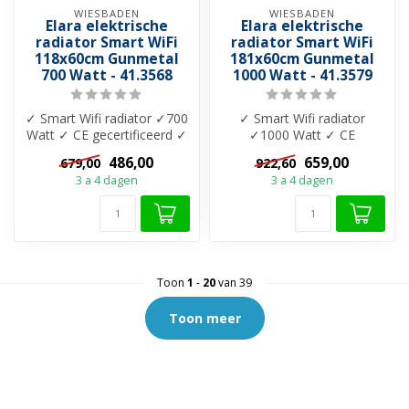
WIESBADEN
WIESBADEN
Elara elektrische
Elara elektrische
radiator Smart WiFi
radiator Smart WiFi
118x60cm Gunmetal
181x60cm Gunmetal
700 Watt - 41.3568
1000 Watt - 41.3579
✓ Smart Wifi radiator ✓700
✓ Smart Wifi radiator
Watt ✓ CE gecertificeerd ✓
✓1000 Watt ✓ CE
Materiaal: Staal ✓Digital...
gecertificeerd ✓ Materiaal:
486,00
659,00
679,00
922,60
Staal ✓Digita...
3 a 4 dagen
3 a 4 dagen
Toon
1
-
20
van 39
Toon meer