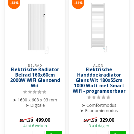
-48%
-44%
BELRAD
ALONI
Elektrische Radiator
Elektrische
Belrad 160x60cm
Handdoekradiator
2000W WiFi Glanzend
Glans Wit 180x55cm
Wit
1000 Watt met Smart
Wifi - programeerbaar
➤ 1600 x 608 x 93 mm
➤ Digitale
➤ Comfortmodus
programmeerbaar
➤ Economiemodus
➤ Smart WiFi bediening via
➤ Weekprogramma
499,00
329,00
951,30
591,50
sma...
➤ Boostfunctie
4 tot 6 weken
3 a 4 dagen
➤ Open-raamdet...