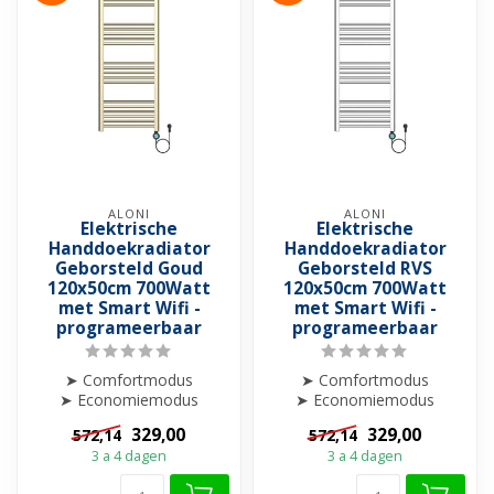
ALONI
ALONI
Elektrische
Elektrische
Handdoekradiator
Handdoekradiator
Geborsteld Goud
Geborsteld RVS
120x50cm 700Watt
120x50cm 700Watt
met Smart Wifi -
met Smart Wifi -
programeerbaar
programeerbaar
➤ Comfortmodus
➤ Comfortmodus
➤ Economiemodus
➤ Economiemodus
➤ Weekprogramma
➤ Weekprogramma
329,00
329,00
572,14
572,14
➤ Boostfunctie
➤ Boostfunctie
3 a 4 dagen
3 a 4 dagen
➤ Open-raamdet...
➤ Open-raamdet...