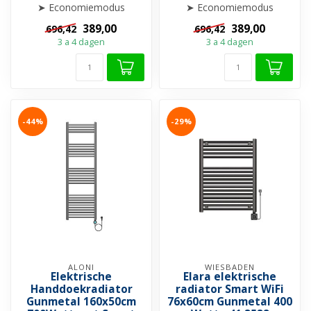
➤ Economiemodus
➤ Economiemodus
➤ Weekprogramma
➤ Weekprogramma
389,00
389,00
696,42
696,42
➤ Boostfunctie
➤ Boostfunctie
3 a 4 dagen
3 a 4 dagen
➤ Open-raamdet...
➤ Open-raamdet...
-44%
-29%
ALONI
WIESBADEN
Elektrische
Elara elektrische
Handdoekradiator
radiator Smart WiFi
Gunmetal 160x50cm
76x60cm Gunmetal 400