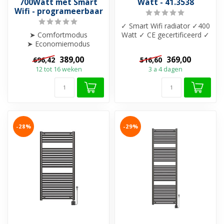
700Watt met Smart
Watt - 41.3538
Wifi - programeerbaar
✓ Smart Wifi radiator ✓400
➤ Comfortmodus
Watt ✓ CE gecertificeerd ✓
➤ Economiemodus
Materiaal: Staal ✓Digital...
➤ Weekprogramma
389,00
369,00
696,42
516,60
➤ Boostfunctie
12 tot 16 weken
3 a 4 dagen
➤ Open-raamdet...
-28%
-29%