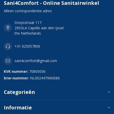
Sani4Comfort - Online Sanitairwinkel
Alleen correspondentie adres
Dorpsstraat 117
2903LA Capelle aan den Ijssel
the Netherlands
+31 625057806
sani4comfort@gmail.com
KVK nummer:
70800006
btw-nummer:
NL002447966B86
Categorieën
Informatie