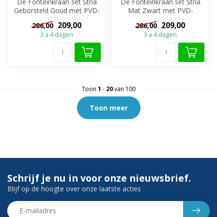
De Fonteinkraan set Stria
De Fonteinkraan set Stria
Geborsteld Goud met PVD-
Mat Zwart met PVD-
coating van Aloni is dé
coating van Aloni is dé
209,00
209,00
286,00
286,00
keuze ...
keuze voor e...
3 a 4 dagen
3 a 4 dagen
Toon
1
-
20
van 100
Toon meer
Schrijf je nu in voor onze nieuwsbrief.
Blijf op de hoogte over onze laatste acties