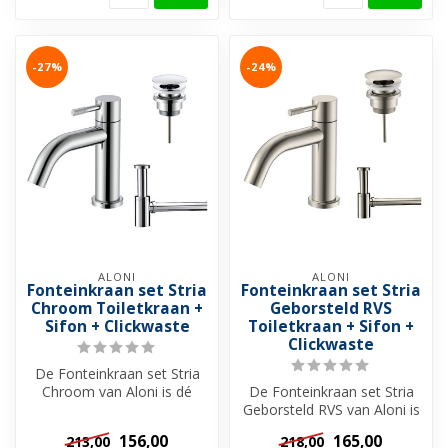
-27%
-24%
ALONI
ALONI
Fonteinkraan set Stria
Fonteinkraan set Stria
Chroom Toiletkraan +
Geborsteld RVS
Sifon + Clickwaste
Toiletkraan + Sifon +
Clickwaste
De Fonteinkraan set Stria
Chroom van Aloni is dé
De Fonteinkraan set Stria
keuze voor een luxe en
Geborsteld RVS van Aloni is
moderne ...
dé keuze voor een luxe en
156,00
165,00
213,00
218,00
...