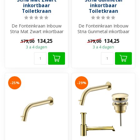
inkortbaar
inkortbaar
Toiletkraan
Toiletkraan
De Fonteinkraan Inbouw
De Fonteinkraan Inbouw
Stria Mat Zwart inkortbaar
Stria Gunmetal inkortbaar
van Aloni is dé keuze voor
van Aloni is dé keuze voor
134,25
134,25
179,00
179,00
een...
een ...
3 a 4 dagen
3 a 4 dagen
-25%
-29%