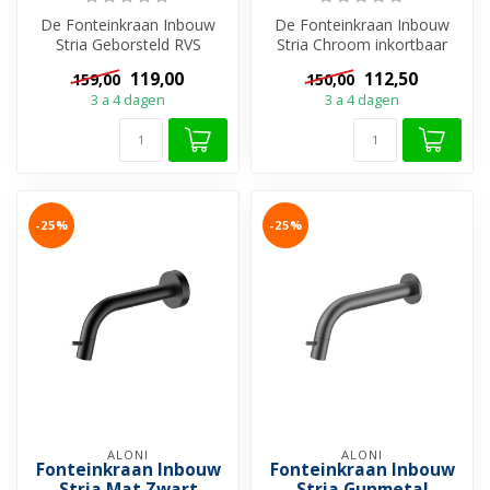
De Fonteinkraan Inbouw
De Fonteinkraan Inbouw
Stria Geborsteld RVS
Stria Chroom inkortbaar
inkortbaar van Aloni is dé
van Aloni is dé keuze voor
119,00
112,50
159,00
150,00
keuze vo...
een lu...
3 a 4 dagen
3 a 4 dagen
-25%
-25%
ALONI
ALONI
Fonteinkraan Inbouw
Fonteinkraan Inbouw
Stria Mat Zwart
Stria Gunmetal