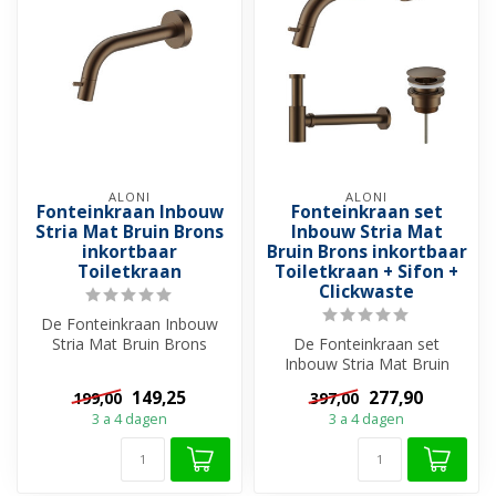
ALONI
ALONI
Fonteinkraan Inbouw
Fonteinkraan set
Stria Mat Bruin Brons
Inbouw Stria Mat
inkortbaar
Bruin Brons inkortbaar
Toiletkraan
Toiletkraan + Sifon +
Clickwaste
De Fonteinkraan Inbouw
Stria Mat Bruin Brons
De Fonteinkraan set
inkortbaar van Aloni is dé
Inbouw Stria Mat Bruin
keuze vo...
Brons inkortbaar van Aloni
149,25
277,90
199,00
397,00
is dé keuz...
3 a 4 dagen
3 a 4 dagen