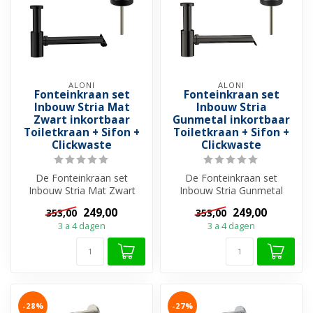
ALONI
ALONI
Fonteinkraan set
Fonteinkraan set
Inbouw Stria Mat
Inbouw Stria
Zwart inkortbaar
Gunmetal inkortbaar
Toiletkraan + Sifon +
Toiletkraan + Sifon +
Clickwaste
Clickwaste
De Fonteinkraan set
De Fonteinkraan set
Inbouw Stria Mat Zwart
Inbouw Stria Gunmetal
inkortbaar van Aloni is dé
inkortbaar van Aloni is dé
249,00
249,00
353,00
353,00
keuze voor...
keuze voor ...
3 a 4 dagen
3 a 4 dagen
-28%
-27%