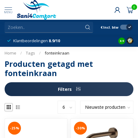
0
MENU
€
Incl. btw
Klantbeordelingen
8.9/10
8.9
Home
/
Tags
/
fonteinkraan
Producten getagd met
fonteinkraan
Filters
-25%
-30%