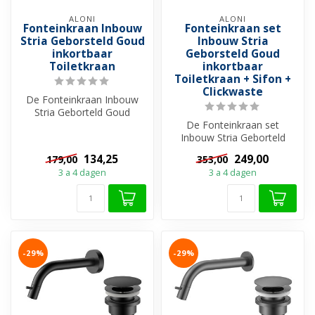
ALONI
ALONI
Fonteinkraan Inbouw
Fonteinkraan set
Stria Geborsteld Goud
Inbouw Stria
inkortbaar
Geborsteld Goud
Toiletkraan
inkortbaar
Toiletkraan + Sifon +
Clickwaste
De Fonteinkraan Inbouw
Stria Geborteld Goud
inkortbaar van Aloni is dé
De Fonteinkraan set
keuze voo...
Inbouw Stria Geborteld
Goud inkortbaar van Aloni is
134,25
249,00
179,00
353,00
dé keuze...
3 a 4 dagen
3 a 4 dagen
-29%
-29%