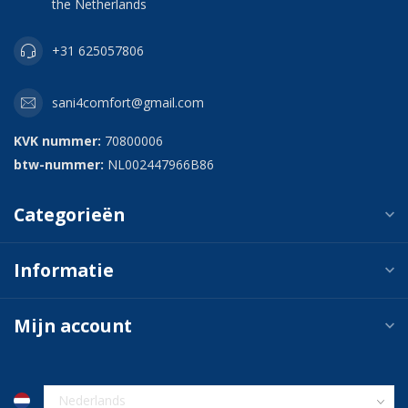
the Netherlands
+31 625057806
sani4comfort@gmail.com
KVK nummer:
70800006
btw-nummer:
NL002447966B86
Categorieën
Informatie
Mijn account