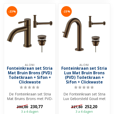
-23%
-23%
ALONI
ALONI
Fonteinkraan set Stria
Fonteinkraan set Stria
Mat Bruin Brons (PVD)
Lux Mat Bruin Brons
Toiletkraan + Sifon +
(PVD) Toiletkraan +
Clickwaste
Sifon + Clickwaste
De Fonteinkraan set Stria
De Fonteinkraan set Stria
Mat Bruins Brons met PVD-
Lux Geborsteld Goud met
coating van Aloni is dé
PVD-coating van Aloni is dé
230,77
252,20
300,00
327,60
keuze...
ke...
3 a 4 dagen
3 a 4 dagen