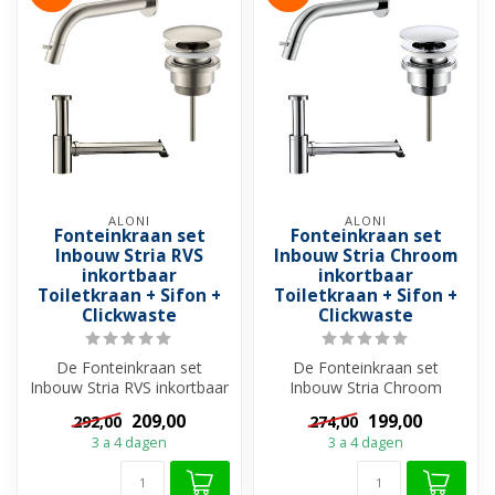
ALONI
ALONI
Fonteinkraan set
Fonteinkraan set
Inbouw Stria RVS
Inbouw Stria Chroom
inkortbaar
inkortbaar
Toiletkraan + Sifon +
Toiletkraan + Sifon +
Clickwaste
Clickwaste
De Fonteinkraan set
De Fonteinkraan set
Inbouw Stria RVS inkortbaar
Inbouw Stria Chroom
van Aloni is dé keuze voor
inkortbaar van Aloni is dé
209,00
199,00
292,00
274,00
een...
keuze voor e...
3 a 4 dagen
3 a 4 dagen