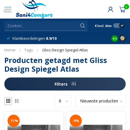
0
MENU
€
Incl. btw
Klantbeordelingen
8.9/10
8.9
Home
/
Tags
/
Gliss Design Spiegel Atlas
Producten getagd met Gliss
Design Spiegel Atlas
Filters
-11%
-9%