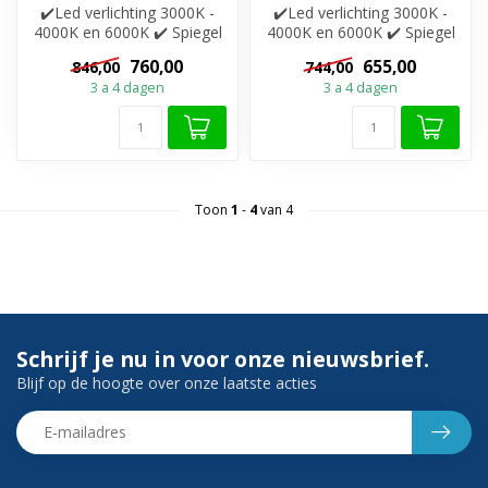
✔️Led verlichting 3000K -
✔️Led verlichting 3000K -
4000K en 6000K ✔️ Spiegel
4000K en 6000K ✔️ Spiegel
verwarming ✔️Touche
verwarming ✔️Touche
760,00
655,00
846,00
744,00
bedienin...
bedienin...
3 a 4 dagen
3 a 4 dagen
Toon
1
-
4
van 4
Schrijf je nu in voor onze nieuwsbrief.
Blijf op de hoogte over onze laatste acties