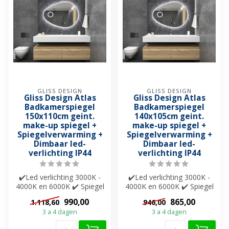
GLISS DESIGN
GLISS DESIGN
Gliss Design Atlas
Gliss Design Atlas
Badkamerspiegel
Badkamerspiegel
150x110cm geint.
140x105cm geint.
make-up spiegel +
make-up spiegel +
Spiegelverwarming +
Spiegelverwarming +
Dimbaar led-
Dimbaar led-
verlichting IP44
verlichting IP44
✔️Led verlichting 3000K -
✔️Led verlichting 3000K -
4000K en 6000K ✔️ Spiegel
4000K en 6000K ✔️ Spiegel
verwarming ✔️Touche
verwarming ✔️Touche
990,00
865,00
1.118,60
946,00
bedienin...
bedienin...
3 a 4 dagen
3 a 4 dagen