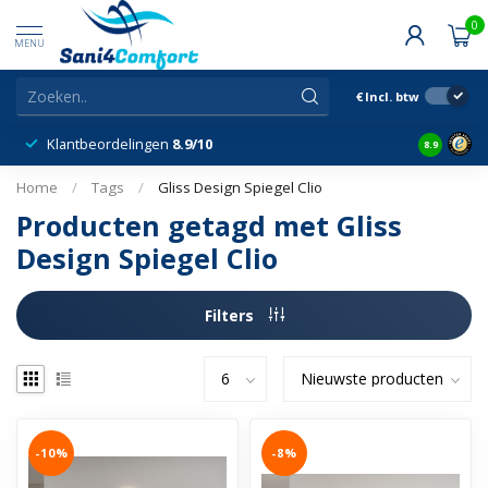
0
MENU
€
Incl. btw
Klantbeordelingen
8.9/10
8.9
Home
/
Tags
/
Gliss Design Spiegel Clio
Producten getagd met Gliss
Design Spiegel Clio
Filters
-10%
-8%