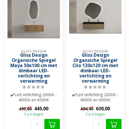
GLISS DESIGN
GLISS DESIGN
Gliss Design
Gliss Design
Organsiche Spiegel
Organsiche Spiegel
Maya 50x100 cm met
Clio 120x120 cm met
dimbaar LED-
dimbaar LED-
verlichting en
verlichting en
verwarming
verwarming
✔️Led verlichting 2000K -
✔️Led verlichting 2000K -
4000K en 6000K
4000K en 6000K
✔️Spiegelverwarming
✔️Spiegelverwarming
445,00
630,00
495,60
684,40
✔️Touch bediening ✔...
✔️Touch bediening ✔...
3 a 4 dagen
3 a 4 dagen