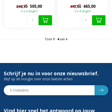
✔️Spiegelverwarming
✔️Spiegelverwarming
505,00
465,00
566,40
495,60
✔️Touch bediening ✔...
✔️Touch bediening ✔...
3 a 4 dagen
3 a 4 dagen
Toon
1
-
4
van 4
Schrijf je nu in voor onze nieuwsbrief.
Blijf op de hoogte over onze laatste acties
Vind hier snel het antwoord op jouw