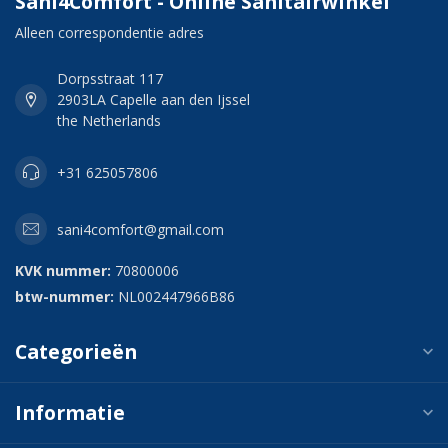
Sani4Comfort - Online Sanitairwinkel
Alleen correspondentie adres
Dorpsstraat 117
2903LA Capelle aan den Ijssel
the Netherlands
+31 625057806
sani4comfort@gmail.com
KVK nummer:
70800006
btw-nummer:
NL002447966B86
Categorieën
Informatie