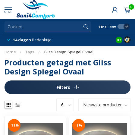
0
MENU
€
Incl. btw
14 dagen
Bedenktijd
Snelle &
8.9
Home
/
Tags
/
Gliss Design Spiegel Ovaal
Producten getagd met Gliss
Design Spiegel Ovaal
Filters
-11%
-8%