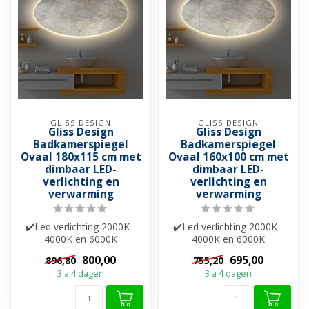
GLISS DESIGN
GLISS DESIGN
Gliss Design
Gliss Design
Badkamerspiegel
Badkamerspiegel
Ovaal 180x115 cm met
Ovaal 160x100 cm met
dimbaar LED-
dimbaar LED-
verlichting en
verlichting en
verwarming
verwarming
✔️Led verlichting 2000K -
✔️Led verlichting 2000K -
4000K en 6000K
4000K en 6000K
✔️Spiegelverwarming
✔️Spiegelverwarming
800,00
695,00
896,80
755,20
✔️Touch bediening ✔...
✔️Touch bediening ✔...
3 a 4 dagen
3 a 4 dagen