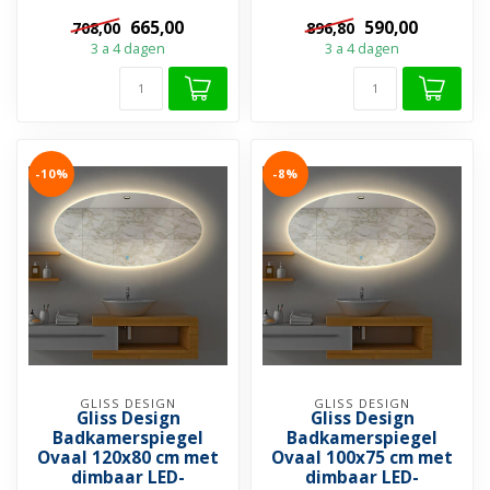
✔️Spiegelverwarming
✔️Spiegelverwarming
665,00
590,00
708,00
896,80
✔️Touch bediening ✔...
✔️Touch bediening ✔...
3 a 4 dagen
3 a 4 dagen
-10%
-8%
GLISS DESIGN
GLISS DESIGN
Gliss Design
Gliss Design
Badkamerspiegel
Badkamerspiegel
Ovaal 120x80 cm met
Ovaal 100x75 cm met
dimbaar LED-
dimbaar LED-