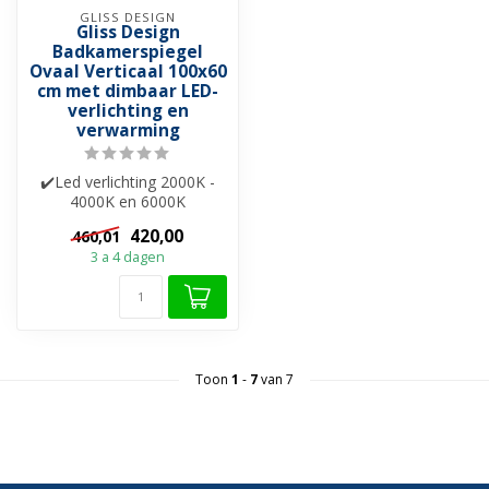
GLISS DESIGN
Gliss Design
Badkamerspiegel
Ovaal Verticaal 100x60
cm met dimbaar LED-
verlichting en
verwarming
✔️Led verlichting 2000K -
4000K en 6000K
✔️Spiegelverwarming
420,00
460,01
✔️Touch bediening ✔...
3 a 4 dagen
Toon
1
-
7
van 7