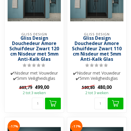
GLISS DESIGN
GLISS DESIGN
Gliss Design
Gliss Design
Douchedeur Amore
Douchedeur Amore
Schuifdeur Zwart 120
Schuifdeur Zwart 110
cm Nisdeur met 5mm
cm Nisdeur met 5mm
Anti-Kalk Glas
Anti-Kalk Glas
✔️Nisdeur met Vouwdeur
✔️Nisdeur met Vouwdeur
✔️5mm Veiligheidsglas
✔️5mm Veiligheidsglas
✔️Helderglas ✔️Nano-
✔️Helderglas ✔️Nano-
499,00
480,00
603,79
580,80
coating ✔️Besch...
coating ✔️Besch...
2 tot 3 weken
2 tot 3 weken
-17%
-17%