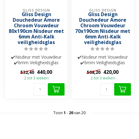
GLISS DESIGN
GLISS DESIGN
Gliss Design
Gliss Design
Douchedeur Amore
Douchedeur Amore
Chroom Vouwdeur
Chroom Vouwdeur
80x190cm Nisdeur met
70x190cm Nisdeur met
6mm Anti-Kalk
6mm Anti-Kalk
veiligheidsglas
veiligheidsglas
✔️Nisdeur met Vouwdeur
✔️Nisdeur met Vouwdeur
✔️6mm Veiligheidsglas
✔️6mm Veiligheidsglas
✔️Helderglas ✔️Nano-
✔️Helderglas ✔️Nano-
440,00
420,00
532,40
508,20
coating ✔️Besch...
coating ✔️Besch...
2 tot 3 weken
2 tot 3 weken
Toon
1
-
20
van 20