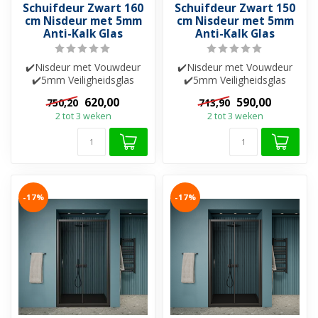
Schuifdeur Zwart 160
Schuifdeur Zwart 150
cm Nisdeur met 5mm
cm Nisdeur met 5mm
Anti-Kalk Glas
Anti-Kalk Glas
✔️Nisdeur met Vouwdeur
✔️Nisdeur met Vouwdeur
✔️5mm Veiligheidsglas
✔️5mm Veiligheidsglas
✔️Helderglas ✔️Nano-
✔️Helderglas ✔️Nano-
620,00
590,00
750,20
713,90
coating ✔️Besch...
coating ✔️Besch...
2 tot 3 weken
2 tot 3 weken
-17%
-17%