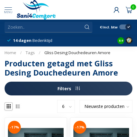
0
MENU
€
Incl. btw
14 dagen
Bedenktijd
Snelle &
8.9
Home
/
Tags
/
Gliss Desing Douchedeuren Amore
Producten getagd met Gliss
Desing Douchedeuren Amore
Filters
-17%
-17%