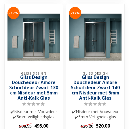
-17%
-17%
GLISS DESIGN
GLISS DESIGN
Gliss Design
Gliss Design
Douchedeur Amore
Douchedeur Amore
Schuifdeur Zwart 130
Schuifdeur Zwart 140
cm Nisdeur met 5mm
cm Nisdeur met 5mm
Anti-Kalk Glas
Anti-Kalk Glas
✔️Nisdeur met Vouwdeur
✔️Nisdeur met Vouwdeur
✔️5mm Veiligheidsglas
✔️5mm Veiligheidsglas
✔️Helderglas ✔️Nano-
✔️Helderglas ✔️Nano-
495,00
520,00
598,95
626,20
coating ✔️Besch...
coating ✔️Besch...