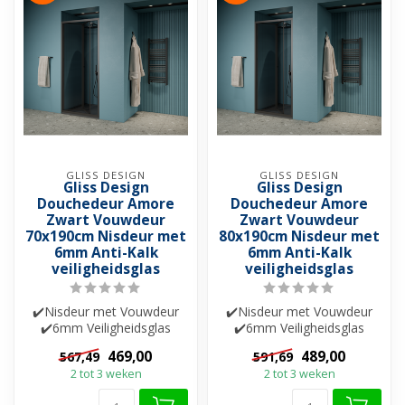
GLISS DESIGN
GLISS DESIGN
Gliss Design
Gliss Design
Douchedeur Amore
Douchedeur Amore
Zwart Vouwdeur
Zwart Vouwdeur
70x190cm Nisdeur met
80x190cm Nisdeur met
6mm Anti-Kalk
6mm Anti-Kalk
veiligheidsglas
veiligheidsglas
✔️Nisdeur met Vouwdeur
✔️Nisdeur met Vouwdeur
✔️6mm Veiligheidsglas
✔️6mm Veiligheidsglas
✔️Helderglas ✔️Nano-
✔️Helderglas ✔️Nano-
469,00
489,00
567,49
591,69
coating ✔️Besch...
coating ✔️Besch...
2 tot 3 weken
2 tot 3 weken