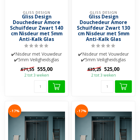
GLISS DESIGN
GLISS DESIGN
Gliss Design
Gliss Design
Douchedeur Amore
Douchedeur Amore
Schuifdeur Zwart 140
Schuifdeur Zwart 130
cm Nisdeur met 5mm
cm Nisdeur met 5mm
Anti-Kalk Glas
Anti-Kalk Glas
✔️Nisdeur met Vouwdeur
✔️Nisdeur met Vouwdeur
✔️5mm Veiligheidsglas
✔️5mm Veiligheidsglas
✔️Helderglas ✔️Nano-
✔️Helderglas ✔️Nano-
555,00
525,00
671,55
635,25
coating ✔️Besch...
coating ✔️Besch...
2 tot 3 weken
2 tot 3 weken
-17%
-17%