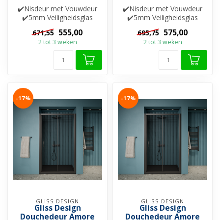
✔️Nisdeur met Vouwdeur
✔️Nisdeur met Vouwdeur
✔️5mm Veiligheidsglas
✔️5mm Veiligheidsglas
✔️Helderglas ✔️Nano-
✔️Helderglas ✔️Nano-
555,00
575,00
671,55
695,75
coating ✔️Besch...
coating ✔️Besch...
2 tot 3 weken
2 tot 3 weken
-17%
-17%
GLISS DESIGN
GLISS DESIGN
Gliss Design
Gliss Design
Douchedeur Amore
Douchedeur Amore