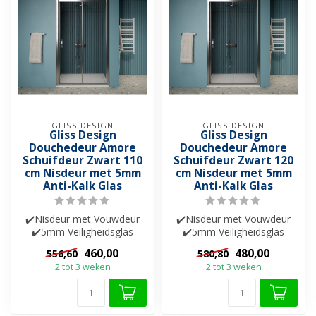
GLISS DESIGN
GLISS DESIGN
Gliss Design
Gliss Design
Douchedeur Amore
Douchedeur Amore
Schuifdeur Zwart 110
Schuifdeur Zwart 120
cm Nisdeur met 5mm
cm Nisdeur met 5mm
Anti-Kalk Glas
Anti-Kalk Glas
✔️Nisdeur met Vouwdeur
✔️Nisdeur met Vouwdeur
✔️5mm Veiligheidsglas
✔️5mm Veiligheidsglas
✔️Helderglas ✔️Nano-
✔️Helderglas ✔️Nano-
460,00
480,00
556,60
580,80
coating ✔️Besch...
coating ✔️Besch...
2 tot 3 weken
2 tot 3 weken