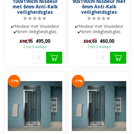
100x190cm Nisdeur
90x190cm Nisdeur met
met 6mm Anti-Kalk
6mm Anti-Kalk
veiligheidsglas
veiligheidsglas
✔️Nisdeur met Vouwdeur
✔️Nisdeur met Vouwdeur
✔️6mm Veiligheidsglas
✔️6mm Veiligheidsglas
✔️Helderglas ✔️Nano-
✔️Helderglas ✔️Nano-
495,00
460,00
598,95
556,60
coating ✔️Besch...
coating ✔️Besch...
2 tot 3 weken
2 tot 3 weken
-17%
-17%