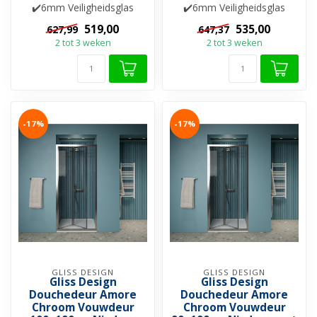
✔️6mm Veiligheidsglas
✔️6mm Veiligheidsglas
✔️Helderglas ✔️Nano-
✔️Helderglas ✔️Nano-
519,00
535,00
627,99
647,37
coating ✔️Besch...
coating ✔️Besch...
2 tot 3 weken
2 tot 3 weken
-17%
-17%
GLISS DESIGN
GLISS DESIGN
Gliss Design
Gliss Design
Douchedeur Amore
Douchedeur Amore
Chroom Vouwdeur
Chroom Vouwdeur