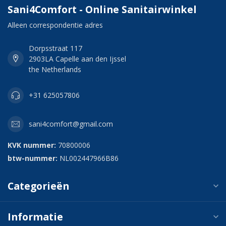
Sani4Comfort - Online Sanitairwinkel
Alleen correspondentie adres
Dorpsstraat 117
2903LA Capelle aan den Ijssel
the Netherlands
+31 625057806
sani4comfort@gmail.com
KVK nummer:
70800006
btw-nummer:
NL002447966B86
Categorieën
Informatie