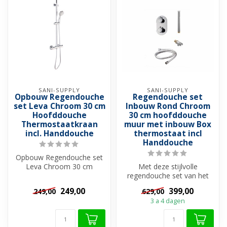
SANI-SUPPLY
SANI-SUPPLY
Opbouw Regendouche
Regendouche set
set Leva Chroom 30 cm
Inbouw Rond Chroom
Hoofddouche
30 cm hoofddouche
Thermostaatkraan
muur met inbouw Box
incl. Handdouche
thermostaat incl
Handdouche
Opbouw Regendouche set
Leva Chroom 30 cm
Met deze stijlvolle
Hoofddouche
regendouche set van het
Thermostaatkraan incl.
merk SaniPro kunt u alles
249,00
399,00
249,00
629,00
Hand...
volledig i...
3 a 4 dagen