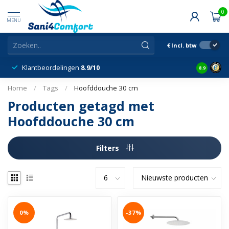
0
MENU
€
Incl. btw
Klantbeordelingen
8.9/10
8.9
Home
/
Tags
/
Hoofddouche 30 cm
Producten getagd met
Hoofddouche 30 cm
Filters
0%
-37%