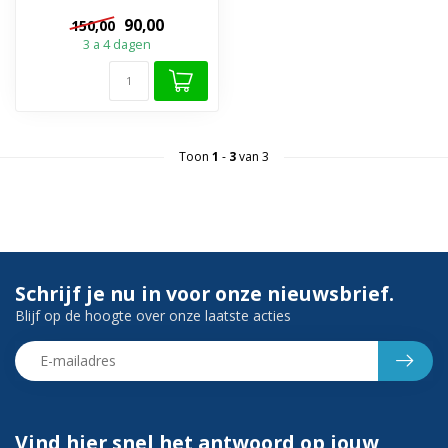
regendouchekop, waar u
90,00
150,00
geen omkijk ...
3 a 4 dagen
Toon
1
-
3
van 3
Schrijf je nu in voor onze nieuwsbrief.
Blijf op de hoogte over onze laatste acties
Vind hier snel het antwoord op jouw