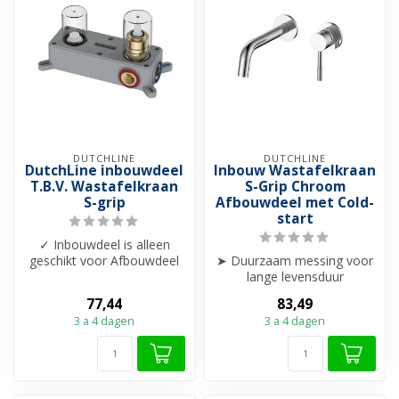
DUTCHLINE
DUTCHLINE
DutchLine inbouwdeel
Inbouw Wastafelkraan
T.B.V. Wastafelkraan
S-Grip Chroom
S-grip
Afbouwdeel met Cold-
start
✓ Inbouwdeel is alleen
geschikt voor Afbouwdeel
➤ Duurzaam messing voor
Aloni Stria inbouw
lange levensduur
Wastafelkraan...
➤ Combineerbaar met cold-
77,44
83,49
start inbouwd...
3 a 4 dagen
3 a 4 dagen