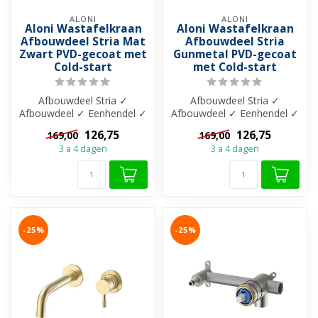
ALONI
ALONI
Aloni Wastafelkraan
Aloni Wastafelkraan
Afbouwdeel Stria Mat
Afbouwdeel Stria
Zwart PVD-gecoat met
Gunmetal PVD-gecoat
Cold-start
met Cold-start
Afbouwdeel Stria ✓
Afbouwdeel Stria ✓
Afbouwdeel ✓ Eenhendel ✓
Afbouwdeel ✓ Eenhendel ✓
206 mm uitloop ✓ Messing
206 mm uitloop ✓ Messing
126,75
126,75
169,00
169,00
materiaal ✓...
materiaal ✓...
3 a 4 dagen
3 a 4 dagen
-25%
-25%