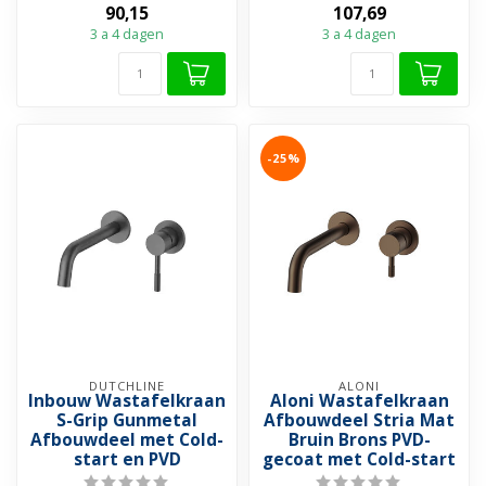
90,15
107,69
➤ Combineerb...
➤ Combineerb...
3 a 4 dagen
3 a 4 dagen
-25%
DUTCHLINE
ALONI
Inbouw Wastafelkraan
Aloni Wastafelkraan
S-Grip Gunmetal
Afbouwdeel Stria Mat
Afbouwdeel met Cold-
Bruin Brons PVD-
start en PVD
gecoat met Cold-start