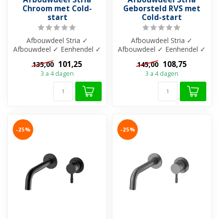
Chroom met Cold-
Geborsteld RVS met
start
Cold-start
Afbouwdeel Stria ✓
Afbouwdeel Stria ✓
Afbouwdeel ✓ Eenhendel ✓
Afbouwdeel ✓ Eenhendel ✓
206 mm uitloop ✓ Messing
206 mm uitloop ✓ Messing
101,25
108,75
135,00
145,00
materiaal ✓...
materiaal ✓...
3 a 4 dagen
3 a 4 dagen
-25%
-25%