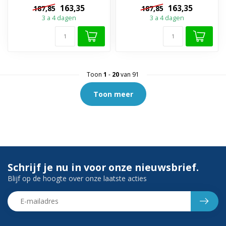
Messing materiaal✓
Messing materiaal✓
163,35
163,35
187,85
187,85
Beschikbaar in 5 kle...
Beschikbaar in 5 kle...
3 a 4 dagen
3 a 4 dagen
Toon
1
-
20
van 91
Toon meer
Schrijf je nu in voor onze nieuwsbrief.
Blijf op de hoogte over onze laatste acties