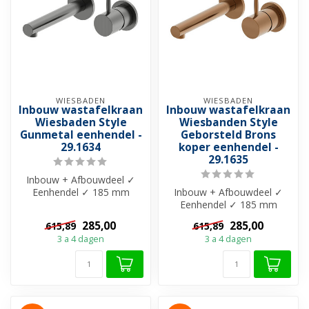
WIESBADEN
WIESBADEN
Inbouw wastafelkraan
Inbouw wastafelkraan
Wiesbaden Style
Wiesbanden Style
Gunmetal eenhendel -
Geborsteld Brons
29.1634
koper eenhendel -
29.1635
Inbouw + Afbouwdeel ✓
Eenhendel ✓ 185 mm
Inbouw + Afbouwdeel ✓
uitloop ✓ Messing
Eenhendel ✓ 185 mm
materiaal ✓ Gepolijst...
uitloop ✓ Messing
285,00
285,00
615,89
615,89
materiaal ✓ Gepolijst...
3 a 4 dagen
3 a 4 dagen