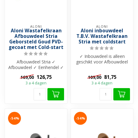
ALONI
ALONI
Aloni Wastafelkraan
Aloni inbouwdeel
Afbouwdeel Stria
T.B.V. Wastafelkraan
Geborsteld Goud PVD-
Stria met coldstart
gecoat met Cold-start
✓ Inbouwdeel is alleen
Afbouwdeel Stria ✓
geschikt voor Afbouwdeel
Afbouwdeel ✓ Eenhendel ✓
Aloni Stria inbouw
206 mm uitloop ✓ Messing
Wastafelkraan...
126,75
81,75
169,00
109,00
materiaal ✓...
3 a 4 dagen
3 a 4 dagen
-54%
-54%