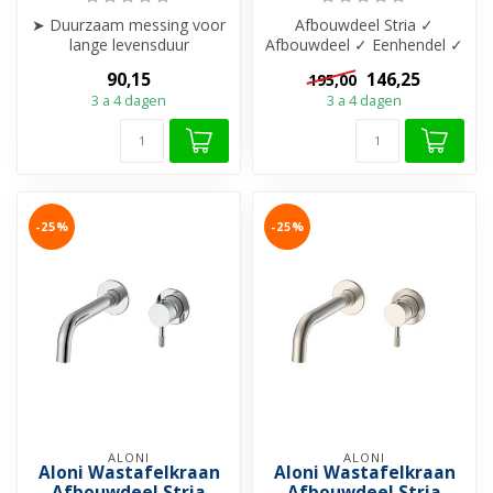
➤ Duurzaam messing voor
Afbouwdeel Stria ✓
lange levensduur
Afbouwdeel ✓ Eenhendel ✓
➤ Slijtvaste PVD-coating
206 mm uitloop ✓ Messing
90,15
146,25
195,00
➤ Combineerb...
materiaal ✓...
3 a 4 dagen
3 a 4 dagen
-25%
-25%
ALONI
ALONI
Aloni Wastafelkraan
Aloni Wastafelkraan
Afbouwdeel Stria
Afbouwdeel Stria