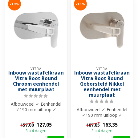
-19%
-13%
VITRA
VITRA
Inbouw wastafelkraan
Inbouw wastafelkraan
Vitra Root Round
Vitra Root Round
Chroom eenhendel
Geborsteld Nikkel
met muurplaat
eenhendel met
muurplaat
Afbouwdeel ✓ Eenhendel
✓190 mm uitloop ✓
Afbouwdeel ✓ Eenhendel
Messing materiaal✓
✓190 mm uitloop ✓
Beschikbaar in 5 kle...
Messing materiaal✓
127,05
163,35
157,00
187,85
Beschikbaar in 5 kle...
3 a 4 dagen
3 a 4 dagen