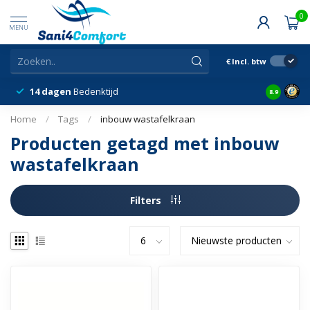
0
MENU
€
Incl. btw
14 dagen
Bedenktijd
Snelle &
8.9
Home
/
Tags
/
inbouw wastafelkraan
Producten getagd met inbouw
wastafelkraan
Filters