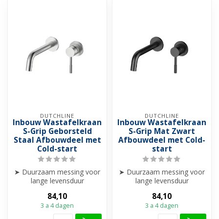
DUTCHLINE
DUTCHLINE
Inbouw Wastafelkraan
Inbouw Wastafelkraan
S-Grip Geborsteld
S-Grip Mat Zwart
Staal Afbouwdeel met
Afbouwdeel met Cold-
Cold-start
start
➤ Duurzaam messing voor
➤ Duurzaam messing voor
lange levensduur
lange levensduur
➤ Combineerbaar met cold-
➤ Combineerbaar met cold-
84,10
84,10
start inbouwd...
start inbouwd...
3 a 4 dagen
3 a 4 dagen