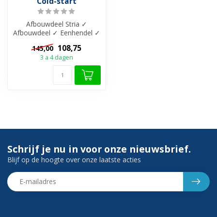
Cold-start
Afbouwdeel Stria ✓
Afbouwdeel ✓ Eenhendel ✓
206 mm uitloop ✓ Messing
108,75
145,00
materiaal ✓...
3 a 4 dagen
Schrijf je nu in voor onze nieuwsbrief.
Blijf op de hoogte over onze laatste acties