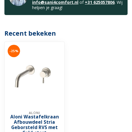
info@sani4comfort.nl
of
+31 625057806
. Wij
helpen je graag!
Recent bekeken
-25%
ALONI
Aloni Wastafelkraan
Afbouwdeel Stria
Geborsteld RVS met