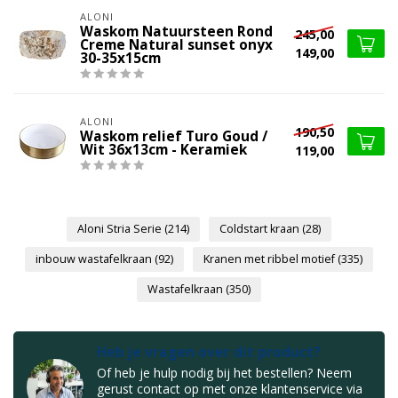
ALONI
Waskom Natuursteen Rond
245,00
Creme Natural sunset onyx
149,00
30-35x15cm
ALONI
190,50
Waskom relief Turo Goud /
Wit 36x13cm - Keramiek
119,00
Aloni Stria Serie
(214)
Coldstart kraan
(28)
inbouw wastafelkraan
(92)
Kranen met ribbel motief
(335)
Wastafelkraan
(350)
Heb je vragen over dit product?
Of heb je hulp nodig bij het bestellen? Neem
gerust contact op met onze klantenservice via