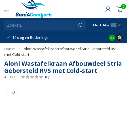
0
MENU
€
Incl. btw
14 dagen
Bedenktijd
Snelle &
8.9
Home
/
Aloni Wastafelkraan Afbouwdeel Stria Geborsteld RVS
met Cold-start
Aloni Wastafelkraan Afbouwdeel Stria
Geborsteld RVS met Cold-start
(0)
ALONI