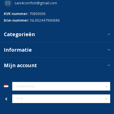
sani4comfort@gmail.com
KVK nummer:
70800006
btw-nummer:
NL002447966B86
Categorieën
Informatie
Mijn account
€