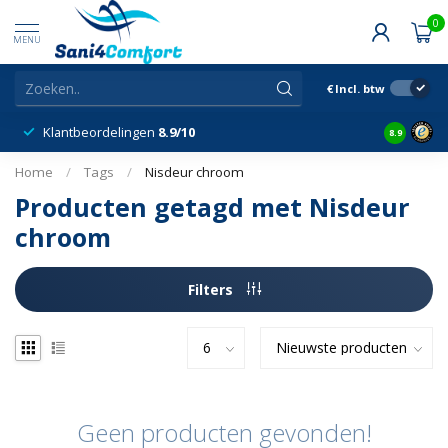
0
MENU
€
Incl. btw
Klantbeordelingen
8.9/10
8.9
Home
/
Tags
/
Nisdeur chroom
Producten getagd met Nisdeur
chroom
Filters
Geen producten gevonden!