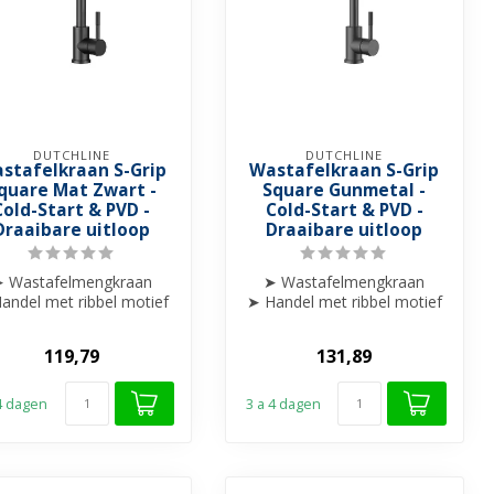
DUTCHLINE
DUTCHLINE
stafelkraan S-Grip
Wastafelkraan S-Grip
quare Mat Zwart -
Square Gunmetal -
Cold-Start & PVD -
Cold-Start & PVD -
Draaibare uitloop
Draaibare uitloop
 Wastafelmengkraan
➤ Wastafelmengkraan
andel met ribbel motief
➤ Handel met ribbel motief
afgewerkt
afgewerkt
➤ Draaibare uitloop
➤ Draaibare uitloop
119,79
131,89
...
...
 4 dagen
3 a 4 dagen