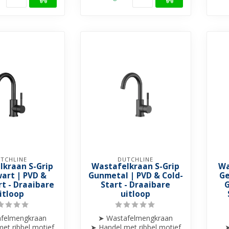
TCHLINE
DUTCHLINE
lkraan S-Grip
Wastafelkraan S-Grip
Wa
art | PVD &
Gunmetal | PVD & Cold-
Ge
rt - Draaibare
Start - Draaibare
G
itloop
uitloop
felmengkraan
➤ Wastafelmengkraan
et ribbel motief
➤ Handel met ribbel motief
➤