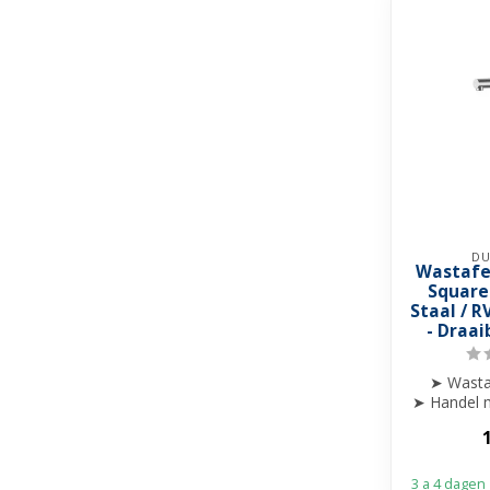
DU
Wastafe
Square
Staal / R
- Draai
➤ Wasta
➤ Handel m
af
➤ Draa
3 a 4 dagen