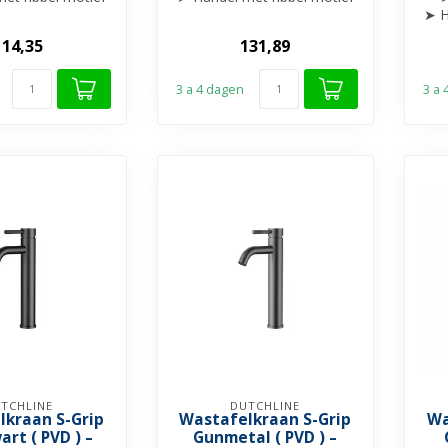
gewerkt
afgewerkt
➤ H
ibare uitloop
➤ Draaibare uitloop
114,35
131,89
...
...
3 a 4 dagen
3 a
TCHLINE
DUTCHLINE
lkraan S-Grip
Wastafelkraan S-Grip
Wa
rt ( PVD ) –
Gunmetal ( PVD ) –