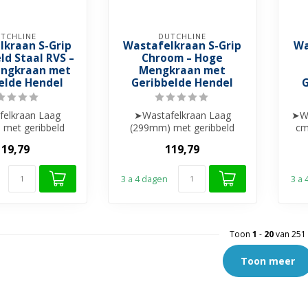
TCHLINE
DUTCHLINE
lkraan S-Grip
Wastafelkraan S-Grip
Wa
ld Staal RVS –
Chroom – Hoge
ngkraan met
Mengkraan met
elde Hendel
Geribbelde Hendel
G
elkraan Laag
➤Wastafelkraan Laag
➤Wa
met geribbeld
(299mm) met geribbeld
cm
hendel
hendel
119,79
119,79
ng materiaal
➤ Messing materiaal
eramis...
➤ Keramis...
3 a 4 dagen
3 a
Toon
1
-
20
van 251
Toon meer