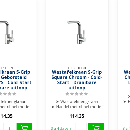
TCHLINE
DUTCHLINE
lkraan S-Grip
Wastafelkraan S-Grip
Wa
 Geborsteld
Square Chroom - Cold-
Ch
VS - Cold-Start
Start - Draaibare
bare uitloop
uitloop
➤
felmengkraan
➤ Wastafelmengkraan
➤ H
et ribbel motief
➤ Handel met ribbel motief
gewerkt
afgewerkt
114,35
114,35
ibare uitloop
➤ Draaibare uitloop
...
...
3 a 4 dagen
3 a