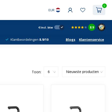
0
EUR
8.9
€
Incl. btw
Klantbeordelingen
8.9/10
Blogs
Klantenservice
Toon: