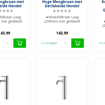
ngkraan met
Hoge Mengkraan met
K
elde Hendel
Geribbelde Hendel
G
elkraan Laag
➤Wastafelkraan Laag
met geribbeld
(299mm) met geribbeld
hendel
hendel
(
ng materiaal
➤ Messing materiaal
143,99
143,99
eramis...
➤ Keramis...
3 a 4 dagen
3 a