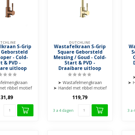
TCHLINE
DUTCHLINE
lkraan S-Grip
Wastafelkraan S-Grip
Wa
 Geborsteld
Square Geborsteld
S
oper - Cold-
Messing / Goud - Cold-
t & PVD -
Start & PVD -
are uitloop
Draaibare uitloop
➤
felmengkraan
➤ Wastafelmengkraan
➤ H
et ribbel motief
➤ Handel met ribbel motief
gewerkt
afgewerkt
131,89
119,79
ibare uitloop
➤ Draaibare uitloop
...
...
3 a 4 dagen
3 a