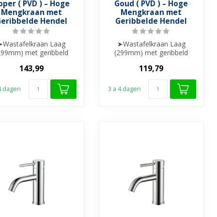
oper ( PVD ) – Hoge
Goud ( PVD ) – Hoge
Mengkraan met
Mengkraan met
eribbelde Hendel
Geribbelde Hendel
➤Wastafelkraan Laag
➤Wastafelkraan Laag
299mm) met geribbeld
(299mm) met geribbeld
hendel
hendel
143,99
119,79
➤ Messing materiaal
➤ Messing materiaal
➤ Keramis...
➤ Keramis...
 4 dagen
3 a 4 dagen