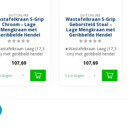
DUTCHLINE
DUTCHLINE
stafelkraan S-Grip
Wastafelkraan S-Grip
Chroom – Lage
Geborsteld Staal –
Mengkraan met
Lage Mengkraan met
eribbelde Hendel
Geribbelde Hendel
stafelkraan Laag (17,3
➤Wastafelkraan Laag (17,3
) met geribbeld hendel
cm) met geribbeld hendel
➤ Messing materiaal
➤ Messing materiaal
107,69
107,69
➤ Keram...
➤ Keram...
 4 dagen
3 a 4 dagen