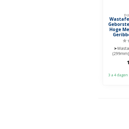
DU
Wastafe
Geborste
Hoge Me
Geribb
➤Wastaf
(299mm) 
➤ Messi
➤ K
3 a 4 dagen