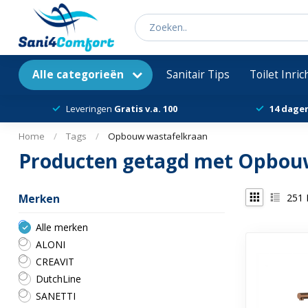
Alle categorieën
Sanitair Tips
Toilet Inri
Leveringen
Gratis v.a. 100
14 dage
Home
/
Tags
/
Opbouw wastafelkraan
Producten getagd met Opbou
251
Merken
Alle merken
ALONI
CREAVIT
DutchLine
SANETTI