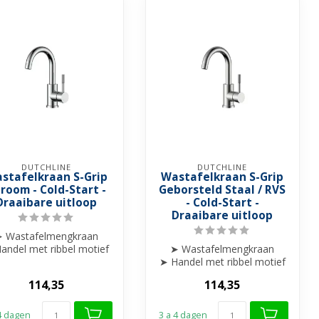
DUTCHLINE
DUTCHLINE
stafelkraan S-Grip
Wastafelkraan S-Grip
room - Cold-Start -
Geborsteld Staal / RVS
Draaibare uitloop
- Cold-Start -
Draaibare uitloop
 Wastafelmengkraan
andel met ribbel motief
➤ Wastafelmengkraan
afgewerkt
➤ Handel met ribbel motief
➤ Draaibare uitloop
afgewerkt
114,35
114,35
...
➤ Draaibare uitloop
...
 4 dagen
3 a 4 dagen