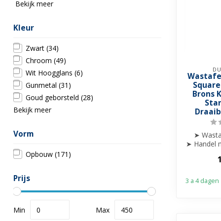
Bekijk meer
Kleur
Zwart
(34)
Chroom
(49)
DU
Wit Hoogglans
(6)
Wastafe
Square
Gunmetal
(31)
Brons K
Goud geborsteld
(28)
Star
Bekijk meer
Draaib
Vorm
➤ Wasta
➤ Handel m
af
Opbouw
(171)
➤ Draa
Prijs
3 a 4 dagen
Min
Max