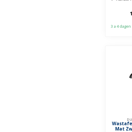
af
➤ Draa
3 a 4 dagen
DU
Wastafe
Mat Zwa