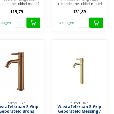
andel met ribbel motief
➤ Handel met ribbel motief
afgewerkt
afgewerkt
119,79
131,89
➤ Draaibare uitloop
➤ Draaibare uitloop
...
...
 4 dagen
3 a 4 dagen
DUTCHLINE
DUTCHLINE
stafelkraan S-Grip
Wastafelkraan S-Grip
Geborsteld Brons
Geborsteld Messing /