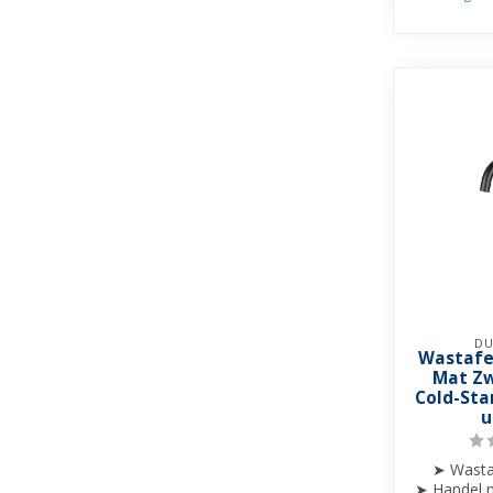
DU
Wastafe
Mat Zw
Cold-Sta
u
➤ Wasta
➤ Handel m